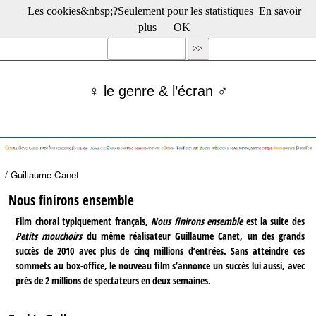
Les cookies&nbsp;?Seulement pour les statistiques
En savoir
☰ Menu
plus
OK
Films en salle
Films récents
Séries
♀ le genre & l’écran ♂
Films -TV/plates-formes
Classique
Publications
Tribunes
Bloc-notes
/ Guillaume Canet
Archives
Actu : "La Nouvelle Vague"
Nous finirons ensemble
S’abonner à la Lettre !
Film choral typiquement français,
Nous finirons ensemble
est la suite des
Petits mouchoirs
du même réalisateur Guillaume Canet, un des grands
succès de 2010 avec plus de cinq millions d’entrées. Sans atteindre ces
sommets au box-office, le nouveau film s’annonce un succès lui aussi, avec
près de 2 millions de spectateurs en deux semaines.