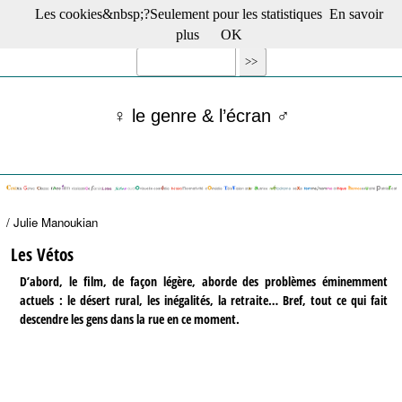
Les cookies&nbsp;?Seulement pour les statistiques
En savoir
☰ Menu
plus
OK
Films en salle
Films récents
Séries
♀ le genre & l’écran ♂
Films -TV/plates-formes
Classique
Publications
Tribunes
Bloc-notes
/ Julie Manoukian
Archives
Actu : "La Nouvelle Vague"
Les Vétos
S’abonner à la Lettre !
D’abord, le film, de façon légère, aborde des problèmes éminemment
actuels : le désert rural, les inégalités, la retraite… Bref, tout ce qui fait
descendre les gens dans la rue en ce moment.