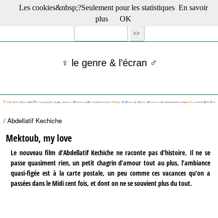
Les cookies&nbsp;?Seulement pour les statistiques
En savoir
☰ Menu
plus
OK
Films en salle
Films récents
Séries
♀ le genre & l’écran ♂
Films -TV/plates-formes
Classique
Publications
Tribunes
Bloc-notes
/ Abdellatif Kechiche
Archives
Actu : "La Nouvelle Vague"
Mektoub, my love
S’abonner à la Lettre !
Le nouveau film d’Abdellatif Kechiche ne raconte pas d’histoire. Il ne se
passe quasiment rien, un petit chagrin d’amour tout au plus, l’ambiance
quasi-figée est à la carte postale, un peu comme ces vacances qu’on a
passées dans le Midi cent fois, et dont on ne se souvient plus du tout.