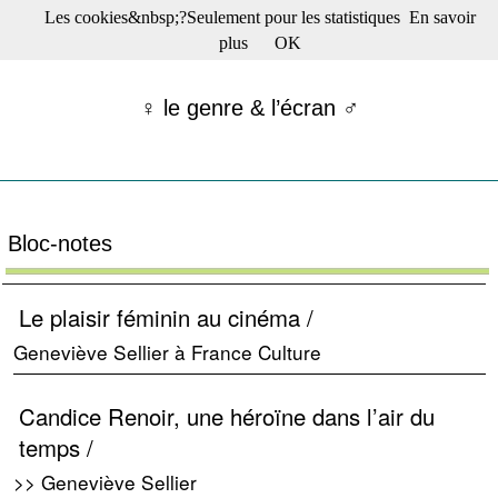
Les cookies&nbsp;?Seulement pour les statistiques
En savoir
☰ Menu
plus
OK
Films en salle
Films récents
♀ le genre & l’écran ♂
Séries
Films -TV/plates-formes
Classique
Publications
Tribunes
Bloc-notes
Bloc-notes
Archives
Actu : "La Nouvelle Vague"
Le plaisir féminin au cinéma /
S’abonner à la Lettre !
Geneviève Sellier à France Culture
Candice Renoir, une héroïne dans l’air du
temps /
>> Geneviève Sellier