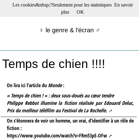
Les cookies&nbsp;?Seulement pour les statistiques
En savoir
☰ Menu
plus
OK
Films en salle
Films récents
♀ le genre & l’écran ♂
Séries
Films -TV/plates-formes
Classique
Publications
Temps de chien !!!!
Tribunes
Bloc-notes
Archives
Actu : "La Nouvelle Vague"
On lira ici l’article du
Monde
:
S’abonner à la Lettre !
« Temps de chien ! » : deux sous-doués au cœur tendre
Philippe Rebbot illumine la fiction réalisée par Edouard Deluc,
Prix du meilleur téléfilm au Festival de La Rochelle.
On s’étonnera de voir un homme, un vrai, d’identifier à un rôle de
fiction :
https://www.youtube.com/watch?v=FRm53pE-OFw