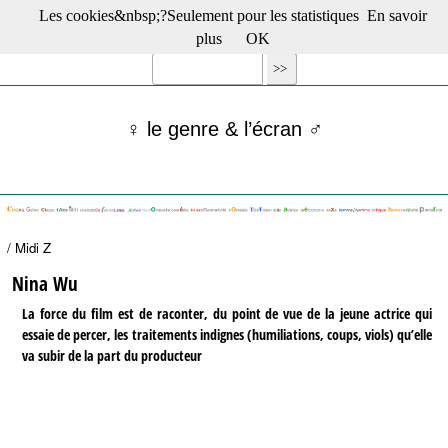
Les cookies&nbsp;?Seulement pour les statistiques
En savoir
☰ Menu
plus
OK
Films en salle
Films récents
Séries
♀ le genre & l’écran ♂
Films -TV/plates-formes
Classique
Publications
Tribunes
Bloc-notes
/ Midi Z
Archives
Actu : "La Nouvelle Vague"
Nina Wu
S’abonner à la Lettre !
La force du film est de raconter, du point de vue de la jeune actrice qui
essaie de percer, les traitements indignes (humiliations, coups, viols) qu’elle
va subir de la part du producteur