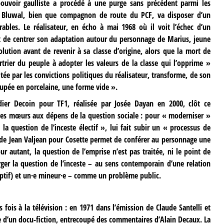
ouvoir gaulliste a procédé à une purge sans précédent parmi les
l Bluwal, bien que compagnon de route du PCF, va disposer d’un
bles. Le réalisateur, en écho à mai 1968 où il voit l’échec d’un
t de centrer son adaptation autour du personnage de Marius, jeune
lution avant de revenir à sa classe d’origine, alors que la mort de
rier du peuple à adopter les valeurs de la classe qui l’opprime »
ée par les convictions politiques du réalisateur, transforme, de son
oupée en porcelaine, une forme vide ».
idier Decoin pour TF1, réalisée par Josée Dayan en 2000, clôt ce
n des mœurs aux dépens de la question sociale : pour « moderniser »
la question de l’inceste électif », lui fait subir un « processus de
r de Jean Valjean pour Cosette permet de conférer au personnage une
autant, la question de l’emprise n’est pas traitée, ni le point de
rger la question de l’inceste – au sens contemporain d’une relation
optif) et un·e mineur·e – comme un problème public.
fois à la télévision : en 1971 dans l’émission de Claude Santelli et
de d’un docu-fiction, entrecoupé des commentaires d’Alain Decaux. La