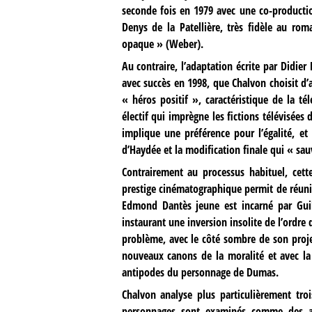
seconde fois en 1979 avec une co-producti
Denys de la Patellière, très fidèle au ro
opaque » (Weber).
Au contraire, l’adaptation écrite par Didier
avec succès en 1998, que Chalvon choisit d’
« héros positif », caractéristique de la t
électif qui imprègne les fictions télévisées
implique une préférence pour l’égalité, et
d’Haydée et la modification finale qui « sa
Contrairement au processus habituel, cet
prestige cinématographique permit de réunir 
Edmond Dantès jeune est incarné par Guil
instaurant une inversion insolite de l’ordre
problème, avec le côté sombre de son projet
nouveaux canons de la moralité et avec l
antipodes du personnage de Dumas.
Chalvon analyse plus particulièrement tr
personnages sont examinés comme des act