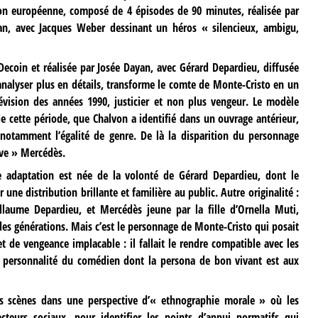
on européenne, composé de 4 épisodes de 90 minutes, réalisée par
man, avec Jacques Weber dessinant un héros « silencieux, ambigu,
 Decoin et réalisée par Josée Dayan, avec Gérard Depardieu, diffusée
analyser plus en détails, transforme le comte de Monte-Cristo en un
élévision des années 1990, justicier et non plus vengeur. Le modèle
 de cette période, que Chalvon a identifié dans un ouvrage antérieur,
 notamment l’égalité de genre. De là la disparition du personnage
uve » Mercédès.
te adaptation est née de la volonté de Gérard Depardieu, dont le
une distribution brillante et familière au public. Autre originalité :
laume Depardieu, et Mercédès jeune par la fille d’Ornella Muti,
 des générations. Mais c’est le personnage de Monte-Cristo qui posait
 de vengeance implacable : il fallait le rendre compatible avec les
a personnalité du comédien dont la persona de bon vivant est aux
ois scènes dans une perspective d’« ethnographie morale » où les
eurs sociaux, pour identifier les points d’appui normatifs qui