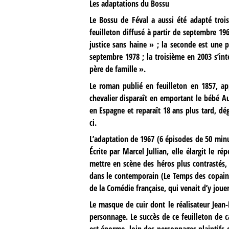
Les adaptations du Bossu
Le Bossu de Féval a aussi été adapté trois
feuilleton diffusé à partir de septembre 19
justice sans haine » ; la seconde est une 
septembre 1978 ; la troisième en 2003 s’in
père de famille ».
Le roman publié en feuilleton en 1857, app
chevalier disparaît en emportant le bébé A
en Espagne et reparaît 18 ans plus tard, dé
ci.
L’adaptation de 1967 (6 épisodes de 50 minu
Écrite par Marcel Jullian, elle élargit le r
mettre en scène des héros plus contrastés, 
dans le contemporain (Le Temps des copains, 
de la Comédie française, qui venait d’y joue
Le masque de cuir dont le réalisateur Jean
personnage. Le succès de ce feuilleton de ca
est énorme, loin des personnages plaintif