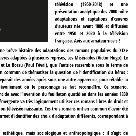
télévision (1950-2018) et une
présentation analytique des 2000 mille
adaptations et captations d’œuvres
d’auteurs nés avant 1880 et diffusées
entre 1950 et 2020 à la télévision
française. Avis aux amateur·rice·s !
une brève histoire des adaptations des romans populaires du XIXe
 œuvres adaptées à plusieurs reprises, Les Misérables (Victor Hugo), Le
t Le Bossu (Paul Féval), que l’autrice rassemble sous le terme de
n commun de thématiser la question de l’identification du héros :
 reparaît des années après sous une autre apparence, pour rétablir la
dévoilement où le personnage se fait reconnaître. Ce scénario,
ïncide avec l’invention du feuilleton quotidien dans les années 1830
n émergente va très logiquement utiliser ces romans libres de droit et
tion télévisée naissante. Ces trois romans ont en commun d’avoir été
ermet d’identifier des choix d’adaptation différents, correspondant à
i esthétique, mais sociologique et anthropologique : il s’agit de