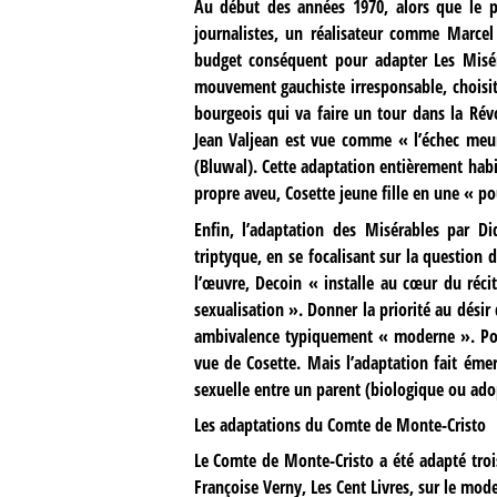
Au début des années 1970, alors que le p
journalistes, un réalisateur comme Marce
budget conséquent pour adapter Les Miséra
mouvement gauchiste irresponsable, choisi
bourgeois qui va faire un tour dans la Révo
Jean Valjean est vue comme « l’échec meurt
(Bluwal). Cette adaptation entièrement habit
propre aveu, Cosette jeune fille en une « p
Enfin, l’adaptation des Misérables par D
triptyque, en se focalisant sur la questio
l’œuvre, Decoin « installe au cœur du récit 
sexualisation ». Donner la priorité au dési
ambivalence typiquement « moderne ». Pour 
vue de Cosette. Mais l’adaptation fait éme
sexuelle entre un parent (biologique ou ad
Les adaptations du Comte de Monte-Cristo
Le Comte de Monte-Cristo a été adapté trois 
Françoise Verny, Les Cent Livres, sur le mo