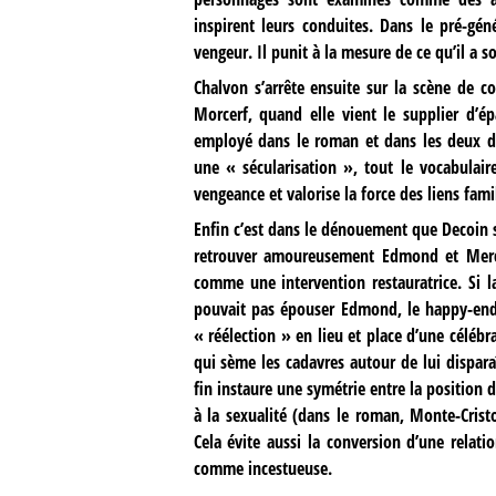
inspirent leurs conduites. Dans le pré-gé
vengeur. Il punit à la mesure de ce qu’il a so
Chalvon s’arrête ensuite sur la scène de 
Morcerf, quand elle vient le supplier d’é
employé dans le roman et dans les deux de
une « sécularisation », tout le vocabulair
vengeance et valorise la force des liens fam
Enfin c’est dans le dénouement que Decoin s’
retrouver amoureusement Edmond et Mercéd
comme une intervention restauratrice. Si 
pouvait pas épouser Edmond, le happy-end
« réélection » en lieu et place d’une célébr
qui sème les cadavres autour de lui disparaî
fin instaure une symétrie entre la position 
à la sexualité (dans le roman, Monte-Cris
Cela évite aussi la conversion d’une relat
comme incestueuse.