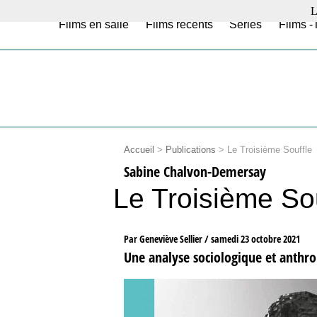
L
Films en salle
Films récents
Séries
Films -
Accueil
>
Publications
>
Le Troisième Souffle
Sabine Chalvon-Demersay
Le Troisième Sou
Par Geneviève Sellier /
samedi 23 octobre 2021
Une analyse sociologique et anthro