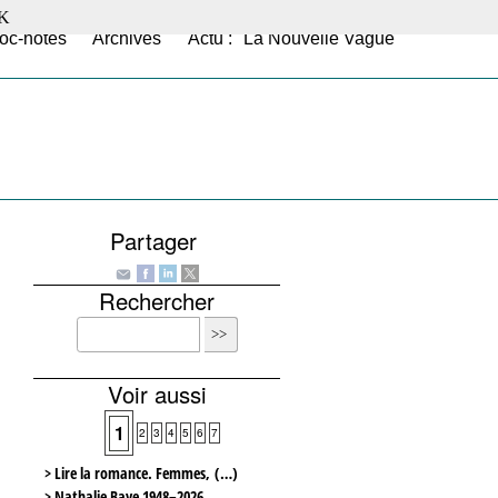
K
oc-notes
Archives
Actu : "La Nouvelle Vague"
Partager
Rechercher
Voir aussi
1
2
3
4
5
6
7
> Lire la romance. Femmes, (…)
> Nathalie Baye 1948–2026