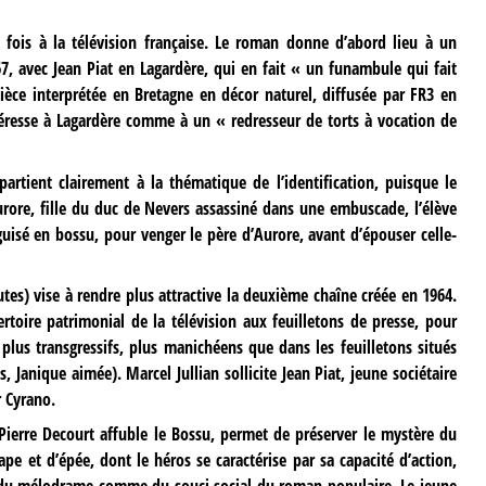
 fois à la télévision française. Le roman donne d’abord lieu à un
67, avec Jean Piat en Lagardère, qui en fait « un funambule qui fait
pièce interprétée en Bretagne en décor naturel, diffusée par FR3 en
téresse à Lagardère comme à un « redresseur de torts à vocation de
artient clairement à la thématique de l’identification, puisque le
urore, fille du duc de Nevers assassiné dans une embuscade, l’élève
guisé en bossu, pour venger le père d’Aurore, avant d’épouser celle-
tes) vise à rendre plus attractive la deuxième chaîne créée en 1964.
épertoire patrimonial de la télévision aux feuilletons de presse, pour
plus transgressifs, plus manichéens que dans les feuilletons situés
Janique aimée). Marcel Jullian sollicite Jean Piat, jeune sociétaire
r Cyrano.
-Pierre Decourt affuble le Bossu, permet de préserver le mystère du
pe et d’épée, dont le héros se caractérise par sa capacité d’action,
s du mélodrame comme du souci social du roman populaire. Le jeune