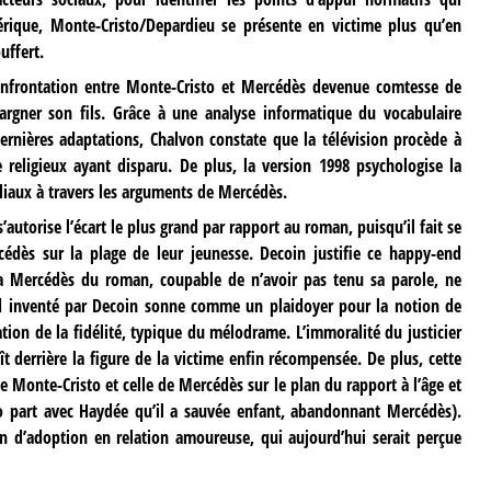
nérique, Monte-Cristo/Depardieu se présente en victime plus qu’en
uffert.
confrontation entre Monte-Cristo et Mercédès devenue comtesse de
pargner son fils. Grâce à une analyse informatique du vocabulaire
rnières adaptations, Chalvon constate que la télévision procède à
e religieux ayant disparu. De plus, la version 1998 psychologise la
iliaux à travers les arguments de Mercédès.
autorise l’écart le plus grand par rapport au roman, puisqu’il fait se
ès sur la plage de leur jeunesse. Decoin justifie ce happy-end
la Mercédès du roman, coupable de n’avoir pas tenu sa parole, ne
 inventé par Decoin sonne comme un plaidoyer pour la notion de
ation de la fidélité, typique du mélodrame. L’immoralité du justicier
t derrière la figure de la victime enfin récompensée. De plus, cette
de Monte-Cristo et celle de Mercédès sur le plan du rapport à l’âge et
to part avec Haydée qu’il a sauvée enfant, abandonnant Mercédès).
ion d’adoption en relation amoureuse, qui aujourd’hui serait perçue