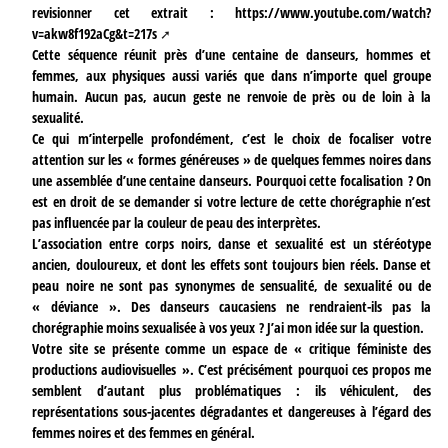
revisionner cet extrait :
https://www.youtube.com/watch?
v=akw8f192aCg&t=217s
Cette séquence réunit près d’une centaine de danseurs, hommes et
femmes, aux physiques aussi variés que dans n’importe quel groupe
humain. Aucun pas, aucun geste ne renvoie de près ou de loin à la
sexualité.
Ce qui m’interpelle profondément, c’est le choix de focaliser votre
attention sur les « formes généreuses » de quelques femmes noires dans
une assemblée d’une centaine danseurs. Pourquoi cette focalisation ? On
est en droit de se demander si votre lecture de cette chorégraphie n’est
pas influencée par la couleur de peau des interprètes.
L’association entre corps noirs, danse et sexualité est un stéréotype
ancien, douloureux, et dont les effets sont toujours bien réels. Danse et
peau noire ne sont pas synonymes de sensualité, de sexualité ou de
« déviance ». Des danseurs caucasiens ne rendraient-ils pas la
chorégraphie moins sexualisée à vos yeux ? J’ai mon idée sur la question.
Votre site se présente comme un espace de « critique féministe des
productions audiovisuelles ». C’est précisément pourquoi ces propos me
semblent d’autant plus problématiques : ils véhiculent, des
représentations sous-jacentes dégradantes et dangereuses à l’égard des
femmes noires et des femmes en général.