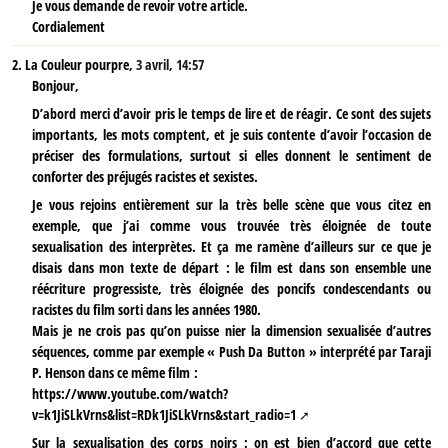
Je vous demande de revoir votre article.
Cordialement
2.
La Couleur pourpre,
3 avril, 14:57
Bonjour,
D’abord merci d’avoir pris le temps de lire et de réagir. Ce sont des sujets
importants, les mots comptent, et je suis contente d’avoir l’occasion de
préciser des formulations, surtout si elles donnent le sentiment de
conforter des préjugés racistes et sexistes.
Je vous rejoins entièrement sur la très belle scène que vous citez en
exemple, que j’ai comme vous trouvée très éloignée de toute
sexualisation des interprètes. Et ça me ramène d’ailleurs sur ce que je
disais dans mon texte de départ : le film est dans son ensemble une
réécriture progressiste, très éloignée des poncifs condescendants ou
racistes du film sorti dans les années 1980.
Mais je ne crois pas qu’on puisse nier la dimension sexualisée d’autres
séquences, comme par exemple « Push Da Button » interprété par Taraji
P. Henson dans ce même film :
https://www.youtube.com/watch?
v=k1JiSLkVrns&list=RDk1JiSLkVrns&start_radio=1
Sur la sexualisation des corps noirs : on est bien d’accord que cette