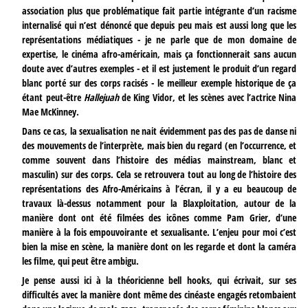
association plus que problématique fait partie intégrante d’un racisme
internalisé qui n’est dénoncé que depuis peu mais est aussi long que les
représentations médiatiques - je ne parle que de mon domaine de
expertise, le cinéma afro-américain, mais ça fonctionnerait sans aucun
doute avec d’autres exemples - et il est justement le produit d’un regard
blanc porté sur des corps racisés - le meilleur exemple historique de ça
étant peut-être
Hallejuah
de King Vidor, et les scènes avec l’actrice Nina
Mae McKinney.
Dans ce cas, la sexualisation ne nait évidemment pas des pas de danse ni
des mouvements de l’interprète, mais bien du regard (en l’occurrence, et
comme souvent dans l’histoire des médias mainstream, blanc et
masculin) sur des corps. Cela se retrouvera tout au long de l’histoire des
représentations des Afro-Américains à l’écran, il y a eu beaucoup de
travaux là-dessus notamment pour la Blaxploitation, autour de la
manière dont ont été filmées des icônes comme Pam Grier, d’une
manière à la fois empouvoirante et sexualisante. L’enjeu pour moi c’est
bien la mise en scène, la manière dont on les regarde et dont la caméra
les filme, qui peut être ambigu.
Je pense aussi ici à la théoricienne bell hooks, qui écrivait, sur ses
difficultés avec la manière dont même des cinéaste engagés retombaient