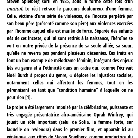
Steven Spielberg sorti en 1985, sous la forme cette fois d’un
musical
. Le récit retrace le parcours douloureux d’une femme,
Celie, victime d’une série de violences, de l’inceste perpétré par
son beau-père (présenté comme son père) aux violences exercées
par l’homme auquel elle est mariée de force. Séparée des enfants
nés de cet inceste, qui lui sont retirés à la naissance, l’héroïne se
voit en outre privée de la présence de sa seule alliée, sa sœur,
qu’elle ne reverra pas pendant plusieurs décennies. Ces traits en
font un bon exemple de mélodrame féminin, intégrant des enjeux
liés au genre et à l’ethnicité dans un cadre qui, comme l’écrivait
Noël Burch à propos du genre, « déplore les injustices sociales,
notamment celles qui affectent les femmes, tout en les
pérennisant en tant que “condition humaine” à laquelle on ne
peut rien
[
1
]
.
Le projet a été largement impulsé par la célébrissime, puissante et
très engagée présentatrice afro-américaine Oprah Winfrey, qui
jouait un rôle important (celui de Sofia, la femme forte, sur
laquelle on reviendra) dans le premier film, et apparaît ici au
générique, aux côtés de Steven Spielberg, comme productrice du