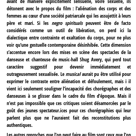
avant de manière explicitement sensuelle, voire sexuelle, ils
détonent avec le propos du film : l’aliénation des corps et des
femmes au cœur d’une société patriarcale qui les assujettit à leurs
père et mari. Si les
negro spirituals
peuvent être de facto
considérés comme un outil de libération, on perd ici la
dialectique entre contrainte et exaltation du corps, pour ne plus
voir qu’une gestuelle contemporaine désinhibée. Cette dimension
s’accentue encore lors des mises en scène des spectacles de la
danseuse et chanteuse de music-hall Shug Avery, qui perd tout
caractère suggestif pour devenir immédiatement et
outrageusement sexualisée. Le
musical
aurait pu être utilisé pour
exprimer le contraste entre aliénation et défoulement, mais i il
vient ici seulement souligner l’incapacité des chorégraphes et des
danseuses à se glisser dans le cadre du film d’époque. Mais il
n’est pas impossible que ces critiques soient désamorcées par le
goût des jeunes spectateur.ices pour ces chorégraphies qui leur
parlent plus que ne l’auraient fait des reconstitutions plus
authentiques.
Les autres reproches que l’on peut faire au film sont ceux que l’on