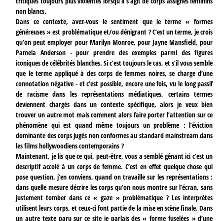
critiques toujours plus violentes lorsqu’il s’agit de corps assignés féminins
non blancs.
Dans ce contexte, avez-vous le sentiment que le terme « formes
généreuses » est problématique et/ou dénigrant ? C’est un terme, je crois
qu’on peut employer pour Marilyn Monroe, pour Jayne Mansfield, pour
Pamela Anderson - pour prendre des exemples parmi des figures
iconiques de célébrités blanches. Si c’est toujours le cas, et s’il vous semble
que le terme appliqué à des corps de femmes noires, se charge d’une
connotation négative - et c’est possible, encore une fois, vu le long passif
de racisme dans les représentations médiatiques, certains termes
deviennent chargés dans un contexte spécifique, alors je veux bien
trouver un autre mot mais comment alors faire porter l’attention sur ce
phénomène qui est quand même toujours un problème : l’éviction
dominante des corps jugés non conformes au standard mainstream dans
les films hollywoodiens contemporains ?
Maintenant, je lis que ce qui, peut-être, vous a semblé gênant ici c’est un
descriptif accolé à un corps de femme. C’est en effet quelque chose qui
pose question, j’en conviens, quand on travaille sur les représentations :
dans quelle mesure décrire les corps qu’on nous montre sur l’écran, sans
justement tomber dans ce « gaze » problématique ? Les interprètes
utilisent leurs corps, et ceux-ci font partie de la mise en scène finale. Dans
un autre texte paru sur ce site je parlais des « forme fuselées » d’une