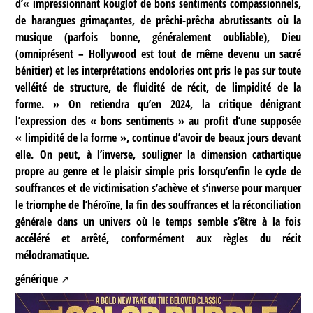
d’« impressionnant kouglof de bons sentiments compassionnels,
de harangues grimaçantes, de prêchi-prêcha abrutissants où la
musique (parfois bonne, généralement oubliable), Dieu
(omniprésent – Hollywood est tout de même devenu un sacré
bénitier) et les interprétations endolories ont pris le pas sur toute
velléité de structure, de fluidité de récit, de limpidité de la
forme. » On retiendra qu’en 2024, la critique dénigrant
l’expression des « bons sentiments » au profit d’une supposée
« limpidité de la forme », continue d’avoir de beaux jours devant
elle. On peut, à l’inverse, souligner la dimension cathartique
propre au genre et le plaisir simple pris lorsqu’enfin le cycle de
souffrances et de victimisation s’achève et s’inverse pour marquer
le triomphe de l’héroïne, la fin des souffrances et la réconciliation
générale dans un univers où le temps semble s’être à la fois
accéléré et arrêté, conformément aux règles du récit
mélodramatique.
générique