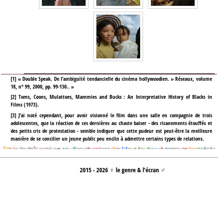
[
1
]
« Double Speak. De l’ambiguïté tendancielle du cinéma hollywoodien. » Réseaux, volume
18, n° 99, 2000, pp. 99-130.. »
[
2
]
Toms, Coons, Mulattoes, Mammies and Bucks : An Interpretative History of Blacks in
Films (1973).
[
3
]
J’ai noté cependant, pour avoir visionné le film dans une salle en compagnie de trois
adolescentes, que la réaction de ces dernières au chaste baiser - des ricanements étouffés et
des petits cris de protestation - semble indiquer que cette pudeur est peut-être la meilleure
manière de se concilier un jeune public peu enclin à admettre certains types de relations.
2015 - 2026 ♀ le genre & l’écran ♂