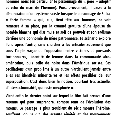
hommes noirs (en particulier le personnage du « père » adoptif
et celui du mari de l’héroïne). Puis, brièvement, il passe à la
dénonciation d’un système raciste lorsque le personnage de Sofia,
« forte femme » qui, elle, tient tête aux hommes, se voit
remettre à sa place, par la cruauté gratuite d’une épouse de
notable blanche qui dissimule sa soif de pouvoir et son sadisme
derrière une bonhomie de mère patronnesse. Le scénario explore
l’une après l’autre, sans chercher à les articuler autrement que
sous l’angle vague de l’opposition entre victimes et puissants
tortionnaires, l’identité de femme dans la communauté afro-
américaine, puis celle de noire dans l’Amérique raciste. Ces
oscillations d’un problème à un autre n’articulent jamais entre
elles ces identités minoritaires et les effets possibles de leur
superposition. C’est donc bien la notion, pourtant très actuelle,
d’intersectionnalité, qui reste inexplorée ici.
Vient enfin le dernier point sur lequel le film fait preuve d’une
retenue qui peut surprendre, compte tenu de l’évolution des
mœurs. Le passage le plus troublant du récit montre l’héroïne,
souffrant, on l’a dit, des assauts répétés et des mouvements