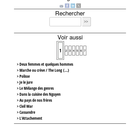
Rechercher
Voir aussi
1
2
3
4
5
6
7
> Deux femmes et quelques hommes
> Marche ou crève / The Long (…)
> Polisse
> Je le jure
> Le Mélange des genres
> Dans la cuisine des Nguyen
> Au pays de nos frères
> Civil War
> Cassandre
> L’Attachement