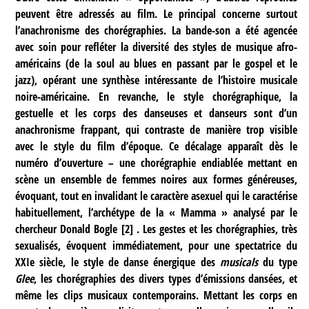
peuvent être adressés au film. Le principal concerne surtout
l’anachronisme des chorégraphies. La bande-son a été agencée
avec soin pour refléter la diversité des styles de musique afro-
américains (de la soul au blues en passant par le gospel et le
jazz), opérant une synthèse intéressante de l’histoire musicale
noire-américaine. En revanche, le style chorégraphique, la
gestuelle et les corps des danseuses et danseurs sont d’un
anachronisme frappant, qui contraste de manière trop visible
avec le style du film d’époque. Ce décalage apparaît dès le
numéro d’ouverture – une chorégraphie endiablée mettant en
scène un ensemble de femmes noires aux formes généreuses,
évoquant, tout en invalidant le caractère asexuel qui le caractérise
habituellement, l’archétype de la « Mamma » analysé par le
chercheur Donald Bogle
[
2
]
. Les gestes et les chorégraphies, très
sexualisés, évoquent immédiatement, pour une spectatrice du
XXIe siècle, le style de danse énergique des
musicals
du type
Glee
, les chorégraphies des divers types d’émissions dansées, et
même les clips musicaux contemporains. Mettant les corps en