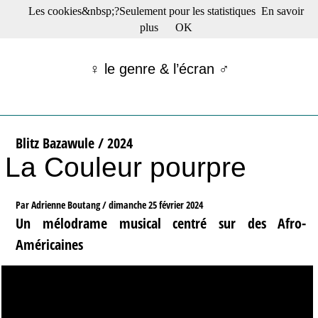
Les cookies&nbsp;?Seulement pour les statistiques
En savoir
☰ Menu
plus
OK
Films en salle
Films récents
♀ le genre & l’écran ♂
Séries
Films -TV/plates-formes
Classique
Publications
Blitz Bazawule / 2024
Tribunes
La Couleur pourpre
Bloc-notes
Archives
Actu : "La Nouvelle Vague"
Par Adrienne Boutang /
dimanche 25 février 2024
S’abonner à la Lettre !
Un mélodrame musical centré sur des Afro-
Américaines