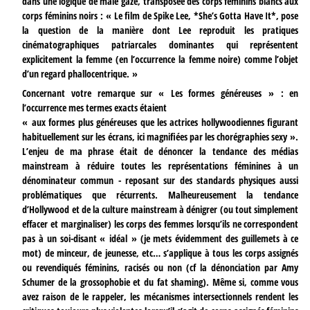
dans une logique de male gaze, transposée des corps féminins blancs aux
corps féminins noirs : « Le film de Spike Lee, *She’s Gotta Have It*, pose
la question de la manière dont Lee reproduit les pratiques
cinématographiques patriarcales dominantes qui représentent
explicitement la femme (en l’occurrence la femme noire) comme l’objet
d’un regard phallocentrique. »
Concernant votre remarque sur « Les formes généreuses » : en
l’occurrence mes termes exacts étaient
« aux formes
plus
généreuses que les actrices hollywoodiennes figurant
habituellement sur les écrans, ici magnifiées par les chorégraphies sexy ».
L’enjeu de ma phrase était de dénoncer la tendance des médias
mainstream à réduire toutes les représentations féminines à un
dénominateur commun - reposant sur des standards physiques aussi
problématiques que récurrents. Malheureusement la tendance
d’Hollywood et de la culture mainstream à dénigrer (ou tout simplement
effacer et marginaliser) les corps des femmes lorsqu’ils ne correspondent
pas à un soi-disant « idéal » (je mets évidemment des guillemets à ce
mot) de minceur, de jeunesse, etc… s’applique à tous les corps assignés
ou revendiqués féminins, racisés ou non (cf la dénonciation par Amy
Schumer de la grossophobie et du fat shaming). Même si, comme vous
avez raison de le rappeler, les mécanismes intersectionnels rendent les