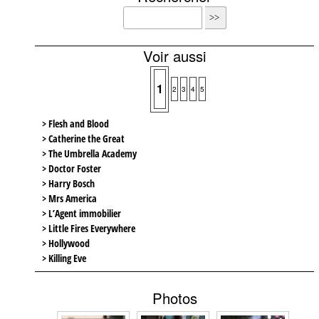
Voir aussi
1
2
3
4
5
> Flesh and Blood
> Catherine the Great
> The Umbrella Academy
> Doctor Foster
> Harry Bosch
> Mrs America
> L’Agent immobilier
> Little Fires Everywhere
> Hollywood
> Killing Eve
Photos