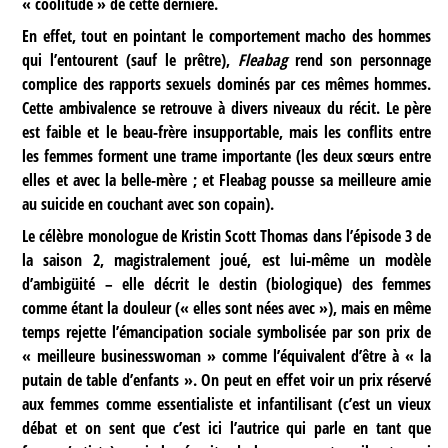
« coolitude » de cette dernière.
En effet, tout en pointant le comportement macho des hommes
qui l’entourent (sauf le prêtre),
Fleabag
rend son personnage
complice des rapports sexuels dominés par ces mêmes hommes.
Cette ambivalence se retrouve à divers niveaux du récit. Le père
est faible et le beau-frère insupportable, mais les conflits entre
les femmes forment une trame importante (les deux sœurs entre
elles et avec la belle-mère ; et Fleabag pousse sa meilleure amie
au suicide en couchant avec son copain).
Le célèbre monologue de Kristin Scott Thomas dans l’épisode 3 de
la saison 2, magistralement joué, est lui-même un modèle
d’ambigüité – elle décrit le destin (biologique) des femmes
comme étant la douleur (« elles sont nées avec »), mais en même
temps rejette l’émancipation sociale symbolisée par son prix de
« meilleure businesswoman » comme l’équivalent d’être à « la
putain de table d’enfants ». On peut en effet voir un prix réservé
aux femmes comme essentialiste et infantilisant (c’est un vieux
débat et on sent que c’est ici l’autrice qui parle en tant que