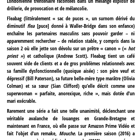
Londonienne trentenaire racontées dans un mélange explosif de
drôlerie, de provocation et de mélancolie.
Fleabag (littéralement « sac de puces », un surnom dérivé du
diminutif
flea
[puce] donné à Waller-Bridge dans son enfance)
enchaîne les partenaires masculins sans pouvoir garder – ni
apparemment rechercher – de relation stable, y compris dans la
saison 2 où elle jette son dévolu sur un prêtre « canon » («
hot
priest »
) et catholique (Andrew Scott). Fleabag tient un café
souvent vide de clients et a de gros problèmes relationnels avec
sa famille dysfonctionnelle (quoique aisée) : son père veuf et
dépressif (Bill Paterson), sa future belle-mère type marâtre (Olivia
Colman) et sa sœur (Sian Clifford) qu’elle décrit comme une
superwoman « parfaite, anorexique, riche », mais dotée d’un
mari exécrable.
Rarement une série a fait une telle unanimité, déclenchant une
véritable avalanche de louanges en Grande-Bretagne et
maintenant en France, où elle passe sur Amazon Prime Vidéo et
fait l’objet d’un remake,
Mouche
. La première saison (2016) a