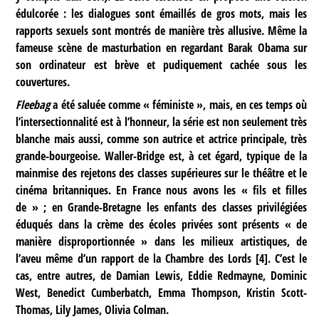
édulcorée : les dialogues sont émaillés de gros mots, mais les
rapports sexuels sont montrés de manière très allusive. Même la
fameuse scène de masturbation en regardant Barak Obama sur
son ordinateur est brève et pudiquement cachée sous les
couvertures.
Fleebag
a été saluée comme « féministe », mais, en ces temps où
l’intersectionnalité est à l’honneur, la série est non seulement très
blanche mais aussi, comme son autrice et actrice principale, très
grande-bourgeoise. Waller-Bridge est, à cet égard, typique de la
mainmise des rejetons des classes supérieures sur le théâtre et le
cinéma britanniques. En France nous avons les « fils et filles
de » ; en Grande-Bretagne les enfants des classes privilégiées
éduqués dans la crème des écoles privées sont présents « de
manière disproportionnée » dans les milieux artistiques, de
l’aveu même d’un rapport de la Chambre des Lords
[
4
]
. C’est le
cas, entre autres, de Damian Lewis, Eddie Redmayne, Dominic
West, Benedict Cumberbatch, Emma Thompson, Kristin Scott-
Thomas, Lily James, Olivia Colman.