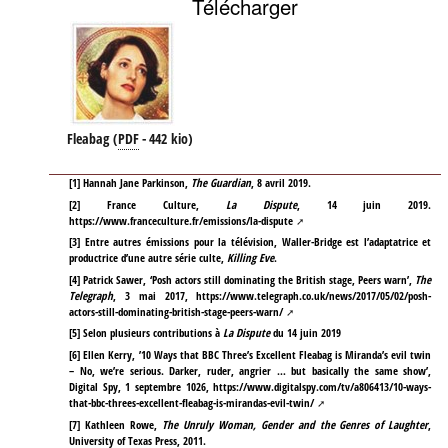
Télécharger
Fleabag
(
PDF
-
442 kio
)
[
1
]
Hannah Jane Parkinson,
The Guardian
, 8 avril 2019.
[
2
]
France Culture,
La Dispute
, 14 juin 2019.
https://www.franceculture.fr/emissions/la-dispute
[
3
]
Entre autres émissions pour la télévision, Waller-Bridge est l’adaptatrice et
productrice d’une autre série culte,
Killing Eve
.
[
4
]
Patrick Sawer, ‘Posh actors still dominating the British stage, Peers warn’,
The
Telegraph
, 3 mai 2017,
https://www.telegraph.co.uk/news/2017/05/02/posh-
actors-still-dominating-british-stage-peers-warn/
[
5
]
Selon plusieurs contributions à
La Dispute
du 14 juin 2019
[
6
]
Ellen Kerry, ’10 Ways that BBC Three’s Excellent Fleabag is Miranda’s evil twin
– No, we’re serious. Darker, ruder, angrier … but basically the same show’,
Digital Spy, 1 septembre 1026,
https://www.digitalspy.com/tv/a806413/10-ways-
that-bbc-threes-excellent-fleabag-is-mirandas-evil-twin/
[
7
]
Kathleen Rowe,
The Unruly Woman, Gender and the Genres of Laughter
,
University of Texas Press, 2011.