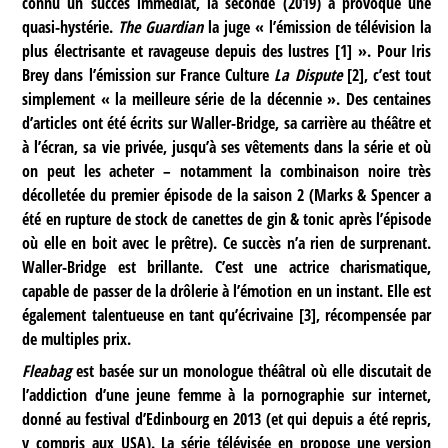
connu un succès immédiat, la seconde (2019) a provoqué une
quasi-hystérie.
The Guardian
la juge « l’émission de télévision la
plus électrisante et ravageuse depuis des lustres
[
1
]
». Pour Iris
Brey dans l’émission sur France Culture
La Dispute
[
2
]
, c’est tout
simplement « la meilleure série de la décennie ». Des centaines
d’articles ont été écrits sur Waller-Bridge, sa carrière au théâtre et
à l’écran, sa vie privée, jusqu’à ses vêtements dans la série et où
on peut les acheter – notamment la combinaison noire très
décolletée du premier épisode de la saison 2 (Marks & Spencer a
été en rupture de stock de canettes de gin & tonic après l’épisode
où elle en boit avec le prêtre). Ce succès n’a rien de surprenant.
Waller-Bridge
est brillante. C’est une actrice charismatique,
capable de passer de la drôlerie à l’émotion en un instant. Elle est
également talentueuse en tant qu’écrivaine
[
3
]
, récompensée par
de multiples prix.
Fleabag
est basée sur un monologue théâtral où elle discutait de
l’addiction d’une jeune femme à la pornographie sur internet,
donné au festival d’Edinbourg en 2013 (et qui depuis a été repris,
y compris aux USA). La série télévisée en propose une version