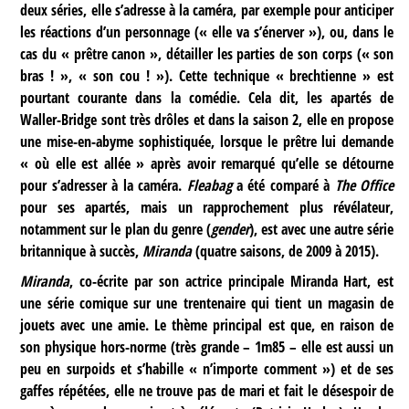
deux séries, elle s’adresse à la caméra, par exemple pour anticiper
les réactions d’un personnage (« elle va s’énerver »), ou, dans le
cas du « prêtre canon », détailler les parties de son corps (« son
bras ! », « son cou ! »). Cette technique « brechtienne » est
pourtant courante dans la comédie. Cela dit, les apartés de
Waller-Bridge sont très drôles et dans la saison 2, elle en propose
une mise-en-abyme sophistiquée, lorsque le prêtre lui demande
« où elle est allée » après avoir remarqué qu’elle se détourne
pour s’adresser à la caméra.
Fleabag
a été comparé à
The Office
pour ses apartés, mais un rapprochement plus révélateur,
notamment sur le plan du genre (
gender
), est avec une autre série
britannique à succès,
Miranda
(quatre saisons, de 2009 à 2015).
Miranda
, co-écrite par son actrice principale Miranda Hart, est
une série comique sur une trentenaire qui tient un magasin de
jouets avec une amie. Le thème principal est que, en raison de
son physique hors-norme (très grande – 1m85 – elle est aussi un
peu en surpoids et s’habille « n’importe comment ») et de ses
gaffes répétées, elle ne trouve pas de mari et fait le désespoir de