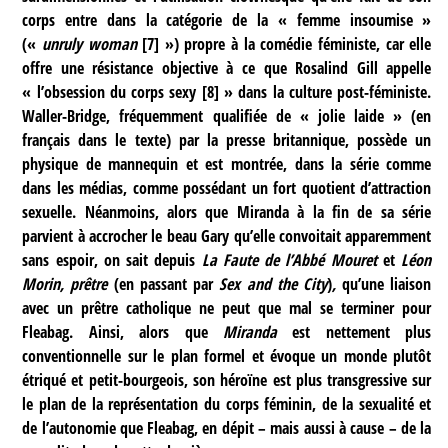
corps entre dans la catégorie de la « femme insoumise »
(«
unruly woman
[
7
]
») propre à la comédie féministe, car elle
offre une résistance objective à ce que Rosalind Gill appelle
« l’obsession du corps sexy
[
8
]
» dans la culture post-féministe.
Waller-Bridge, fréquemment qualifiée de « jolie laide » (en
français dans le texte) par la presse britannique, possède un
physique de mannequin et est montrée, dans la série comme
dans les médias, comme possédant un fort quotient d’attraction
sexuelle. Néanmoins, alors que Miranda à la fin de sa série
parvient à accrocher le beau Gary qu’elle convoitait apparemment
sans espoir, on sait depuis
La Faute de l’Abbé Mouret
et
Léon
Morin, prêtre
(en passant par
Sex and the City
)
,
qu’une liaison
avec un prêtre catholique ne peut que mal se terminer pour
Fleabag. Ainsi, alors que
Miranda
est nettement plus
conventionnelle sur le plan formel et évoque un monde plutôt
étriqué et petit-bourgeois, son héroïne est plus transgressive sur
le plan de la représentation du corps féminin, de la sexualité et
de l’autonomie que Fleabag, en dépit – mais aussi à cause – de la