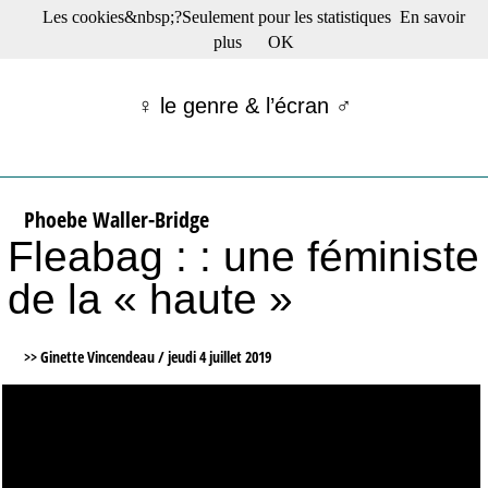
Les cookies&nbsp;?Seulement pour les statistiques
En savoir
☰ Menu
plus
OK
Films en salle
Films récents
♀ le genre & l’écran ♂
Séries
Films -TV/plates-formes
Classique
Publications
Phoebe Waller-Bridge
Tribunes
Fleabag : : une féministe
Bloc-notes
Archives
de la « haute »
Actu : "La Nouvelle Vague"
S’abonner à la Lettre !
>> Ginette Vincendeau /
jeudi 4 juillet 2019