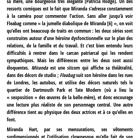
sa mère, une bourgeoise très élégante (Patricia Hodge). Un des
ressorts comiques est le fait que Miranda s’adresse constamment
à la caméra pour commenter l’action. Sans aller jusqu’à voir
Fleabag comme « la jumelle diabolique de Miranda
[
6
]
», on voit
qu’elles ont beaucoup de traits en commun : les deux séries sont
construites autour d’une héroïne dysfonctionnelle sur le plan des
relations, de la famille et du travail. Et c’est bien entendu leurs
difficultés à rentrer dans le carcan patriarcal qui les rendent
sympathiques. Mais les différences entre les deux sont aussi
éloquentes.
Miranda
est une sitcom qui affiche sa théâtralité,
dans des décors de studio ;
Fleabag
suit son héroïne dans les rues
de Londres, les autobus, et utilise des décors naturels tels le
quartier de Dartmouth Park et Tate Modern (où a lieu la
« sexposition » des œuvres de la belle-mère), et donc encourage
une lecture plus réaliste de son personnage central. Une autre
différence tient au physique des deux actrices et à ce qu’elles en
font.
Miranda Hart, par ses mensurations, ses vêtements
surdimensionnés et l’utilisation clownesque qu’elle fait de son