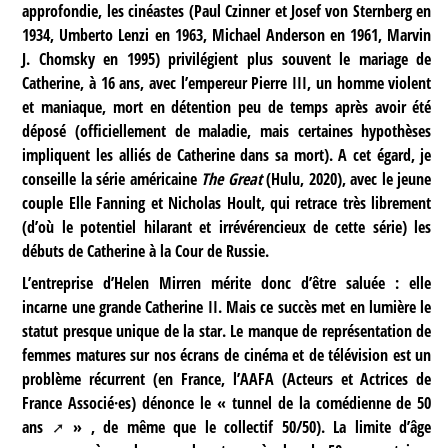
approfondie, les cinéastes (Paul Czinner et Josef von Sternberg en
1934, Umberto Lenzi en 1963, Michael Anderson en 1961, Marvin
J. Chomsky en 1995) privilégient plus souvent le mariage de
Catherine, à 16 ans, avec l’empereur Pierre III, un homme violent
et maniaque, mort en détention peu de temps après avoir été
déposé (officiellement de maladie, mais certaines hypothèses
impliquent les alliés de Catherine dans sa mort). A cet égard, je
conseille la série américaine
The Great
(Hulu, 2020), avec le jeune
couple Elle Fanning et Nicholas Hoult, qui retrace très librement
(d’où le potentiel hilarant et irrévérencieux de cette série) les
débuts de Catherine à la Cour de Russie.
L’entreprise d’Helen Mirren mérite donc d’être saluée : elle
incarne une grande Catherine II. Mais ce succès met en lumière le
statut presque unique de la star. Le manque de représentation de
femmes matures sur nos écrans de cinéma et de télévision est un
problème récurrent (en France, l’AAFA (Acteurs et Actrices de
France Associé·es) dénonce le «
tunnel de la comédienne de 50
ans
» , de même que le collectif 50/50). La limite d’âge