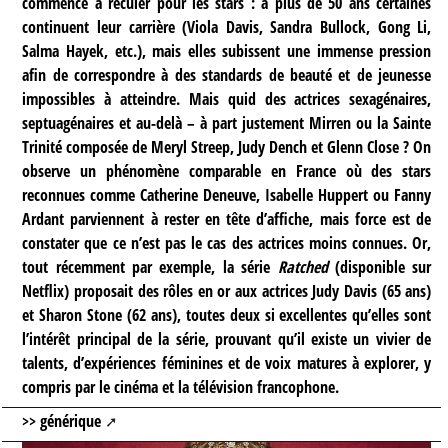
commence à reculer pour les stars : à plus de 50 ans certaines
continuent leur carrière (Viola Davis, Sandra Bullock, Gong Li,
Salma Hayek, etc.), mais elles subissent une immense pression
afin de correspondre à des standards de beauté et de jeunesse
impossibles à atteindre. Mais quid des actrices sexagénaires,
septuagénaires et au-delà – à part justement Mirren ou la Sainte
Trinité composée de Meryl Streep, Judy Dench et Glenn Close ? On
observe un phénomène comparable en France où des stars
reconnues comme Catherine Deneuve, Isabelle Huppert ou Fanny
Ardant parviennent à rester en tête d’affiche, mais force est de
constater que ce n’est pas le cas des actrices moins connues. Or,
tout récemment par exemple, la série
Ratched
(disponible sur
Netflix) proposait des rôles en or aux actrices Judy Davis (65 ans)
et Sharon Stone (62 ans), toutes deux si excellentes qu’elles sont
l’intérêt principal de la série, prouvant qu’il existe un vivier de
talents, d’expériences féminines et de voix matures à explorer, y
compris par le cinéma et la télévision francophone.
>>
générique