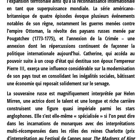
l’expansion territoriale ainsi qu’à la reconnaissance internationale
en tant que superpuissance mondiale. La série américano-
britannique de quatre épisodes évoque plusieurs événements
notables de son règne, notamment les guerres menées contre
l’empire Ottoman, la révolte des paysans russes menée par
Pougatchev (1773-1775), et l’annexion de la Crimée – une
annexion dont les répercussions continuent de façonner la
politique internationale aujourd’hui. Catherine, qui accéda au
pouvoir suite à un coup d’état qui destitua son époux l’empereur
Pierre III, exerça une influence considérable sur la modernisation
de son pays tout en consolidant les inégalités sociales, bâtissant
une économie qui reposait solidement sur le servage.
La souveraine russe est magnifiquement interprétée par Helen
Mirren, une actrice dont le talent et une longue et riche carrière
construisent une figure quasi impériale parmi les stars
anglophones. Elle s’est elle-même « spécialisée » si l’on peut dire
dans les incarnations de monarques avec des interprétations
multi-récompensées dans les rôles des reines Charlotte (prix
d’interprétation au Festival de Cannes pour
The Madness of King