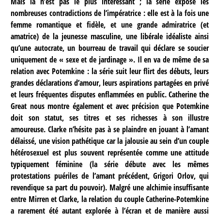
Mais là n’est pas le plus intéressant ; la série expose les
nombreuses contradictions de l’impératrice : elle est à la fois une
femme romantique et fidèle, et une grande admiratrice (et
amatrice) de la jeunesse masculine, une libérale idéaliste ainsi
qu’une autocrate, un bourreau de travail qui déclare se soucier
uniquement de « sexe et de jardinage ». Il en va de même de sa
relation avec Potemkine : la série suit leur flirt des débuts, leurs
grandes déclarations d’amour, leurs aspirations partagées en privé
et leurs fréquentes disputes enflammées en public. Catherine the
Great nous montre également et avec précision que Potemkine
doit son statut, ses titres et ses richesses à son illustre
amoureuse. Clarke n’hésite pas à se plaindre en jouant à l’amant
délaissé, une vision pathétique car la jalousie au sein d’un couple
hétérosexuel est plus souvent représentée comme une attitude
typiquement féminine (la série débute avec les mêmes
protestations puériles de l’amant précédent, Grigori Orlov, qui
revendique sa part du pouvoir). Malgré une alchimie insuffisante
entre Mirren et Clarke, la relation du couple Catherine-Potemkine
a rarement été autant explorée à l’écran et de manière aussi