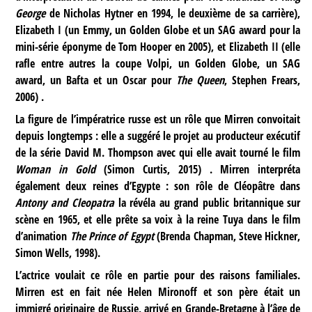
George
de Nicholas Hytner en 1994, le deuxième de sa carrière),
Elizabeth I (un Emmy, un Golden Globe et un SAG award pour la
mini-série éponyme de Tom Hooper en 2005), et Elizabeth II (elle
rafle entre autres la coupe Volpi, un Golden Globe, un SAG
award, un Bafta et un Oscar pour
The Queen
, Stephen Frears,
2006) .
La figure de l’impératrice russe est un rôle que Mirren convoitait
depuis longtemps : elle a suggéré le projet au producteur exécutif
de la série David M. Thompson avec qui elle avait tourné le film
Woman in Gold
(Simon Curtis, 2015) . Mirren interpréta
également deux reines d’Egypte : son rôle de Cléopâtre dans
Antony and Cleopatra
la révéla au grand public britannique sur
scène en 1965, et elle prête sa voix à la reine Tuya dans le film
d’animation
The Prince of Egypt
(Brenda Chapman, Steve Hickner,
Simon Wells, 1998).
L’actrice voulait ce rôle en partie pour des raisons familiales.
Mirren est en fait née Helen Mironoff et son père était un
immigré originaire de Russie, arrivé en Grande-Bretagne à l’âge de