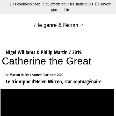
Les cookies&nbsp;?Seulement pour les statistiques
En savoir
☰ Menu
plus
OK
Films en salle
Films récents
♀ le genre & l’écran ♂
Séries
Films -TV/plates-formes
Classique
Publications
Nigel Williams & Philip Martin / 2019
Tribunes
Catherine the Great
Bloc-notes
Archives
Actu : "La Nouvelle Vague"
>> Marion Hallet /
samedi 3 octobre 2020
S’abonner à la Lettre !
Le triomphe d’Helen Mirren, star septuagénaire