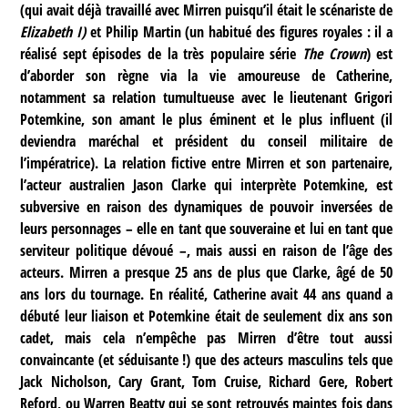
(qui avait déjà travaillé avec Mirren puisqu’il était le scénariste de
Elizabeth I)
et Philip Martin (un habitué des figures royales : il a
réalisé sept épisodes de la très populaire série
The Crown
) est
d’aborder son règne via la vie amoureuse de Catherine,
notamment sa relation tumultueuse avec le lieutenant Grigori
Potemkine, son amant le plus éminent et le plus influent (il
deviendra maréchal et président du conseil militaire de
l’impératrice). La relation fictive entre Mirren et son partenaire,
l’acteur australien Jason Clarke qui interprète Potemkine, est
subversive en raison des dynamiques de pouvoir inversées de
leurs personnages – elle en tant que souveraine et lui en tant que
serviteur politique dévoué –, mais aussi en raison de l’âge des
acteurs. Mirren a presque 25 ans de plus que Clarke, âgé de 50
ans lors du tournage. En réalité, Catherine avait 44 ans quand a
débuté leur liaison et Potemkine était de seulement dix ans son
cadet, mais cela n’empêche pas Mirren d’être tout aussi
convaincante (et séduisante !) que des acteurs masculins tels que
Jack Nicholson, Cary Grant, Tom Cruise, Richard Gere, Robert
Reford, ou Warren Beatty qui se sont retrouvés maintes fois dans