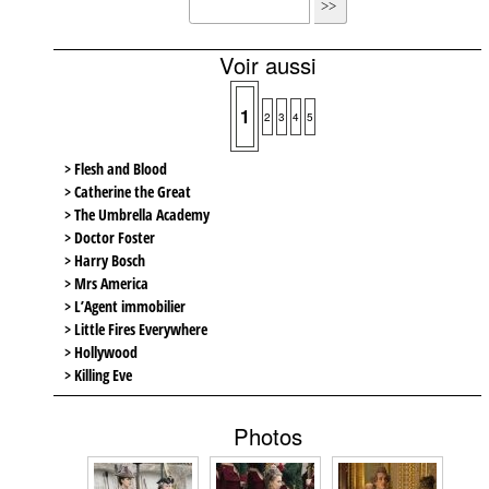
Voir aussi
1
2
3
4
5
> Flesh and Blood
> Catherine the Great
> The Umbrella Academy
> Doctor Foster
> Harry Bosch
> Mrs America
> L’Agent immobilier
> Little Fires Everywhere
> Hollywood
> Killing Eve
Photos