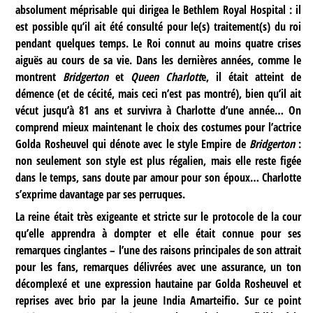
absolument méprisable qui dirigea le Bethlem Royal Hospital : il
est possible qu’il ait été consulté pour le(s) traitement(s) du roi
pendant quelques temps. Le Roi connut au moins quatre crises
aiguës au cours de sa vie. Dans les dernières années, comme le
montrent
Bridgerton
et
Queen Charlott
e, il était atteint de
démence (et de cécité, mais ceci n’est pas montré), bien qu’il ait
vécut jusqu’à 81 ans et survivra à Charlotte d’une année… On
comprend mieux maintenant le choix des costumes pour l’actrice
Golda Rosheuvel qui dénote avec le style Empire de
Bridgerton
:
non seulement son style est plus régalien, mais elle reste figée
dans le temps, sans doute par amour pour son époux… Charlotte
s’exprime davantage par ses perruques.
La reine était très exigeante et stricte sur le protocole de la cour
qu’elle apprendra à dompter et elle était connue pour ses
remarques cinglantes – l’une des raisons principales de son attrait
pour les fans, remarques délivrées avec une assurance, un ton
décomplexé et une expression hautaine par Golda Rosheuvel et
reprises avec brio par la jeune India Amarteifio. Sur ce point