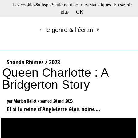
Les cookies&nbsp;?Seulement pour les statistiques
En savoir
☰ Menu
plus
OK
Films en salle
Films récents
♀ le genre & l’écran ♂
Séries
Films -TV/plates-formes
Classique
Publications
Shonda Rhimes / 2023
Tribunes
Queen Charlotte : A
Bloc-notes
Archives
Bridgerton Story
Actu : "La Nouvelle Vague"
S’abonner à la Lettre !
par Marion Hallet /
samedi 20 mai 2023
Et si la reine d'Angleterre était noire....