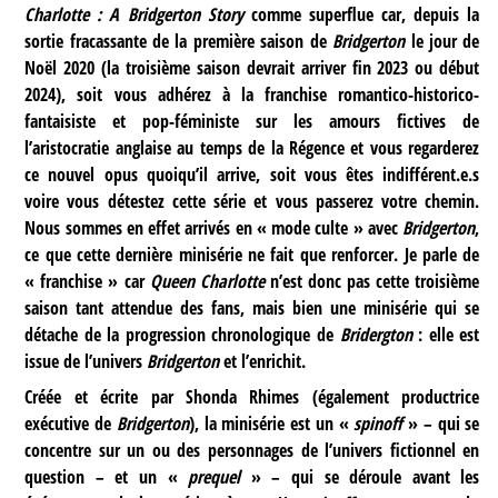
Charlotte : A Bridgerton Story
comme superflue car, depuis la
sortie fracassante de la première saison de
Bridgerton
le jour de
Noël 2020 (la troisième saison devrait arriver fin 2023 ou début
2024), soit vous adhérez à la franchise romantico-historico-
fantaisiste et pop-féministe sur les amours fictives de
l’aristocratie anglaise au temps de la Régence et vous regarderez
ce nouvel opus quoiqu’il arrive, soit vous êtes indifférent.e.s
voire vous détestez cette série et vous passerez votre chemin.
Nous sommes en effet arrivés en « mode culte » avec
Bridgerton
,
ce que cette dernière minisérie ne fait que renforcer. Je parle de
« franchise » car
Queen Charlotte
n’est donc pas cette troisième
saison tant attendue des fans, mais bien une minisérie qui se
détache de la progression chronologique de
Bridergton
: elle est
issue de l’univers
Bridgerton
et l’enrichit.
Créée et écrite par Shonda Rhimes (également productrice
exécutive de
Bridgerton
), la minisérie est un «
spinoff
» – qui se
concentre sur un ou des personnages de l’univers fictionnel en
question – et un «
prequel
» – qui se déroule avant les