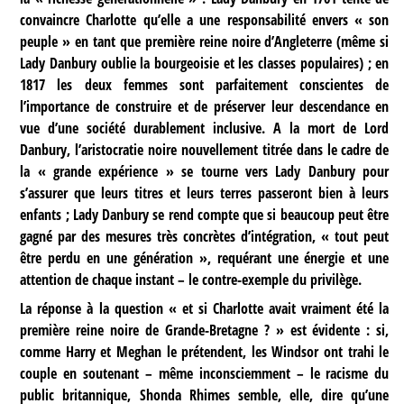
convaincre Charlotte qu’elle a une responsabilité envers « son
peuple » en tant que première reine noire d’Angleterre (même si
Lady Danbury oublie la bourgeoisie et les classes populaires) ; en
1817 les deux femmes sont parfaitement conscientes de
l’importance de construire et de préserver leur descendance en
vue d’une société durablement inclusive. A la mort de Lord
Danbury, l’aristocratie noire nouvellement titrée dans le cadre de
la « grande expérience » se tourne vers Lady Danbury pour
s’assurer que leurs titres et leurs terres passeront bien à leurs
enfants ; Lady Danbury se rend compte que si beaucoup peut être
gagné par des mesures très concrètes d’intégration, « tout peut
être perdu en une génération », requérant une énergie et une
attention de chaque instant – le contre-exemple du privilège.
La réponse à la question « et si Charlotte avait vraiment été la
première reine noire de Grande-Bretagne ? » est évidente : si,
comme Harry et Meghan le prétendent, les Windsor ont trahi le
couple en soutenant – même inconsciemment – le racisme du
public britannique, Shonda Rhimes semble, elle, dire qu’une