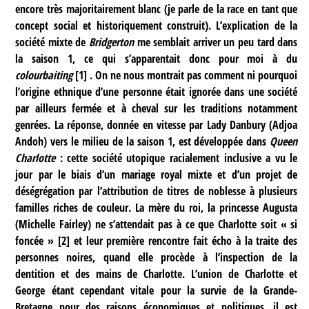
encore très majoritairement blanc (je parle de la race en tant que
concept social et historiquement construit). L’explication de la
société mixte de
Bridgerton
me semblait arriver un peu tard dans
la saison 1, ce qui s’apparentait donc pour moi à du
colourbaiting
[
1
]
. On ne nous montrait pas comment ni pourquoi
l’origine ethnique d’une personne était ignorée dans une société
par ailleurs fermée et à cheval sur les traditions notamment
genrées. La réponse, donnée en vitesse par Lady Danbury (Adjoa
Andoh) vers le milieu de la saison 1, est développée dans
Queen
Charlotte
: cette société utopique racialement inclusive a vu le
jour par le biais d’un mariage royal mixte et d’un projet de
déségrégation par l’attribution de titres de noblesse à plusieurs
familles riches de couleur. La mère du roi, la princesse Augusta
(Michelle Fairley) ne s’attendait pas à ce que Charlotte soit « si
foncée »
[
2
]
et leur première rencontre fait écho à la traite des
personnes noires, quand elle procède à l’inspection de la
dentition et des mains de Charlotte. L’union de Charlotte et
George étant cependant vitale pour la survie de la Grande-
Bretagne pour des raisons économiques et politiques, il est