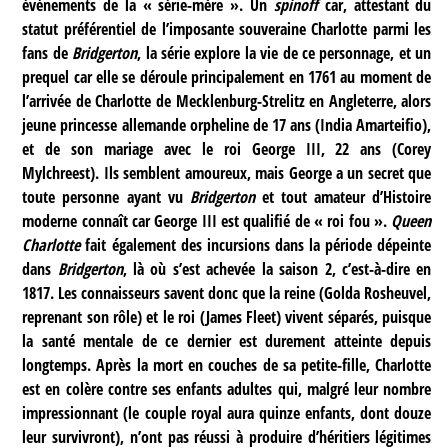
événements de la « série-mère ». Un
spinoff
car, attestant du
statut préférentiel de l’imposante souveraine Charlotte parmi les
fans de
Bridgerton
, la série explore la vie de ce personnage, et un
prequel car elle se déroule principalement en 1761 au moment de
l’arrivée de Charlotte de Mecklenburg-Strelitz en Angleterre, alors
jeune princesse allemande orpheline de 17 ans (India Amarteifio),
et de son mariage avec le roi George III, 22 ans (Corey
Mylchreest). Ils semblent amoureux, mais George a un secret que
toute personne ayant vu
Bridgerton
et tout amateur d’Histoire
moderne connaît car George III est qualifié de « roi fou ».
Queen
Charlotte
fait également des incursions dans la période dépeinte
dans
Bridgerton
, là où s’est achevée la saison 2, c’est-à-dire en
1817. Les connaisseurs savent donc que la reine (Golda Rosheuvel,
reprenant son rôle) et le roi (James Fleet) vivent séparés, puisque
la santé mentale de ce dernier est durement atteinte depuis
longtemps. Après la mort en couches de sa petite-fille, Charlotte
est en colère contre ses enfants adultes qui, malgré leur nombre
impressionnant (le couple royal aura quinze enfants, dont douze
leur survivront), n’ont pas réussi à produire d’héritiers légitimes