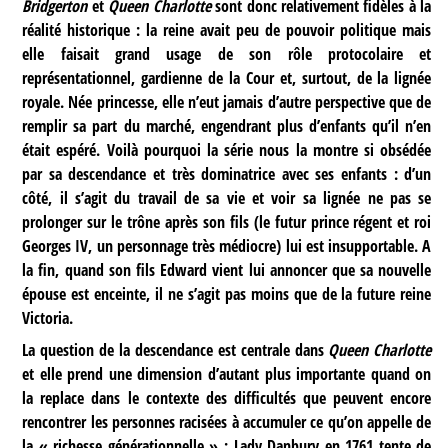
Bridgerton
et
Queen Charlotte
sont donc relativement fidèles à la
réalité historique : la reine avait peu de pouvoir politique mais
elle faisait grand usage de son rôle protocolaire et
représentationnel, gardienne de la Cour et, surtout, de la lignée
royale. Née princesse, elle n’eut jamais d’autre perspective que de
remplir sa part du marché, engendrant plus d’enfants qu’il n’en
était espéré. Voilà pourquoi la série nous la montre si obsédée
par sa descendance et très dominatrice avec ses enfants : d’un
côté, il s’agit du travail de sa vie et voir sa lignée ne pas se
prolonger sur le trône après son fils (le futur prince régent et roi
Georges IV, un personnage très médiocre) lui est insupportable. A
la fin, quand son fils Edward vient lui annoncer que sa nouvelle
épouse est enceinte, il ne s’agit pas moins que de la future reine
Victoria.
La question de la descendance est centrale dans
Queen Charlotte
et elle prend une dimension d’autant plus importante quand on
la replace dans le contexte des difficultés que peuvent encore
rencontrer les personnes racisées à accumuler ce qu’on appelle de
la « richesse générationnelle » : Lady Danbury en 1761 tente de