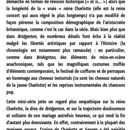
démarche en termes de révision historique (« et si… ») alors que
la longévité de la « vraie » reine Charlotte (elle est la reine
consort qui aura régné le plus longtemps) n’a pas modifié de
façon pérenne la composition démographique de l’aristocratie
britannique, comme c’est le cas dans la série. Mais bien plus que
dans
Bridgerton
, de nombreux détails font écho à la réalité
malgré les libertés artistiques par rapport à l’Histoire (la
chronologie est notamment plus ramassée) : en particulier,
comme dans
Bridegrton
, des éléments de mise-en-scène
anachroniques, tels que les magnifiques costumes truffés
d’éléments contemporains, le festival de coiffures et de perruques
en hommage aux cheveux texturisés (ce sont les cheveux naturels
de la jeune Charlotte) et les reprises instrumentales de chansons
pop.
Cette mini-série jette un regard plus empathique sur la reine
Charlotte, la diva de
Bridgerton
, et sur la trajectoire douloureuse
et solitaire de son mariage autrefois heureux, ce qui rend la fin
d’autant plus émouvante. En effet, contrairement à la plupart des
mariages royaux, l’union de Charlotte et George a été paisible