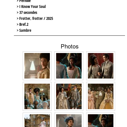
> Pernille
> I Know Your Soul
> 37 secondes
> Frotter, frotter / 2025
> Bref.2
> Sambre
Photos