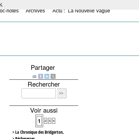
K
oc-notes
Archives
Actu : "La Nouvelle Vague"
Partager
Rechercher
Voir aussi
1
2
3
4
> La Chronique des Bridgerton,
> Pécheresses