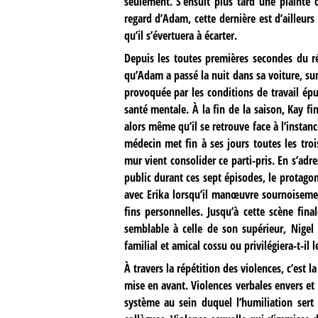
seulement. S’ensuit plus tard une plainte 
regard d’Adam, cette dernière est d’ailleu
qu’il s’évertuera à écarter.
Depuis les toutes premières secondes du ré
qu’Adam a passé la nuit dans sa voiture, sur
provoquée par les conditions de travail épu
santé mentale. À la fin de la saison, Kay fi
alors même qu’il se retrouve face à l’instan
médecin met fin à ses jours toutes les troi
mur vient consolider ce parti-pris. En s’adr
public durant ces sept épisodes, le protagon
avec Erika lorsqu’il manœuvre sournoisement
fins personnelles. Jusqu’à cette scène fin
semblable à celle de son supérieur, Nigel 
familial et amical cossu ou privilégiera-t-il 
À travers la répétition des violences, c’est l
mise en avant. Violences verbales envers et
système au sein duquel l’humiliation sert 