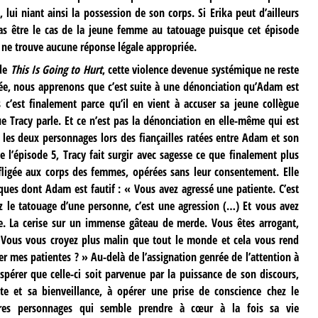
 lui niant ainsi la possession de son corps. Si Erika peut d’ailleurs
pas être le cas de la jeune femme au tatouage puisque cet épisode
e ne trouve aucune réponse légale appropriée.
 de
This Is Going to Hurt
, cette violence devenue systémique ne reste
irée, nous apprenons que c’est suite à une dénonciation qu’Adam est
c’est finalement parce qu’il en vient à accuser sa jeune collègue
 que Tracy parle. Et ce n’est pas la dénonciation en elle-même qui est
 les deux personnages lors des fiançailles ratées entre Adam et son
 l’épisode 5, Tracy fait surgir avec sagesse ce que finalement plus
fligée aux corps des femmes, opérées sans leur consentement. Elle
iques dont Adam est fautif : « Vous avez agressé une patiente. C’est
ez le tatouage d’une personne, c’est une agression (…) Et vous avez
nte. La cerise sur un immense gâteau de merde. Vous êtes arrogant,
 Vous vous croyez plus malin que tout le monde et cela vous rend
 mes patientes ? » Au-delà de l’assignation genrée de l’attention à
espérer que celle-ci soit parvenue par la puissance de son discours,
te et sa bienveillance, à opérer une prise de conscience chez le
 rares personnages qui semble prendre à cœur à la fois sa vie