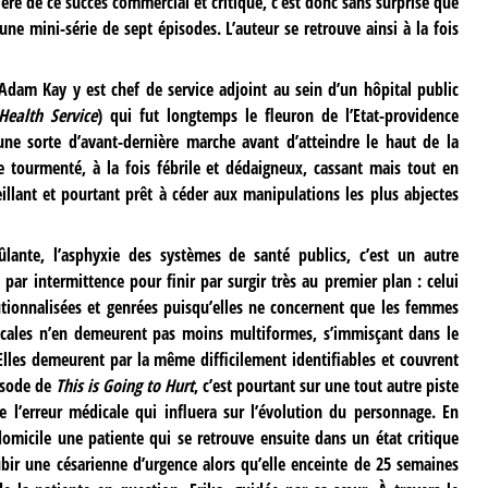
ière de ce succès commercial et critique, c’est donc sans surprise que
e mini-série de sept épisodes. L’auteur se retrouve ainsi à la fois
Adam Kay y est chef de service adjoint au sein d’un hôpital public
Health Service
) qui fut longtemps le fleuron de l’Etat-providence
une sorte d’avant-dernière marche avant d’atteindre le haut de la
 tourmenté, à la fois fébrile et dédaigneux, cassant mais tout en
illant et pourtant prêt à céder aux manipulations les plus abjectes
ûlante, l’asphyxie des systèmes de santé publics, c’est un autre
par intermittence pour finir par surgir très au premier plan : celui
itutionnalisées et genrées puisqu’elles ne concernent que les femmes
ricales n’en demeurent pas moins multiformes, s’immisçant dans le
 Elles demeurent par la même difficilement identifiables et couvrent
isode de
This is Going to Hurt
, c’est pourtant sur une tout autre piste
 l’erreur médicale qui influera sur l’évolution du personnage. En
domicile une patiente qui se retrouve ensuite dans un état critique
ubir une césarienne d’urgence alors qu’elle enceinte de 25 semaines