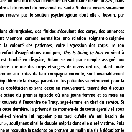
 dans un lieu qui devrait demeurer un sanctuaire dédié au
care
, dans
autre et de respect du personnel de santé. Violence envers soi-même
 ne recevra pas le soutien psychologique dont elle a besoin, par
ions chirurgicales, des fluides s’écoulant des corps, des annonces
nt viennent comme normaliser une relation soignant·e-soigné·e
 la volonté des patientes, voire l’agression des corps. Le ton
 renfort d’exagérations comiques,
This Is Going to Hurt
en vient à
’il est tombé en disgrâce, Adam se voit par exemple assigné aux
ère à retirer des corps étrangers de divers orifices, ôtant toute
ommes aux côtés de leur compagne enceinte, sont invariablement
’équilibre de la charge parentale. Les patientes se retrouvent pour la
 des obstétricien·es sans cesse en mouvement, tenant des discours
une scène du premier épisode où une jeune femme et sa mère en
s couverts à l’encontre de Tracy, sage-femme en chef du service. Si
 cette dernière, la privant à ce moment-là de toute agentivité sous
celle-ci viendra lui rappeler plus tard qu’elle n’a nul besoin de
 », soulignant ainsi le double mépris dont elle a été victime. Puis
nne et recoudra la patiente en prenant un malin plaisir à décapiter le