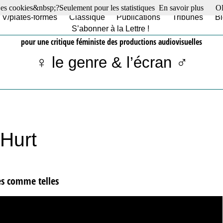
es cookies&nbsp;?Seulement pour les statistiques
En savoir plus
O
TV/plates-formes
Classique
Publications
Tribunes
Bl
S’abonner à la Lettre !
pour une critique féministe des productions audiovisuelles
♀ le genre & l’écran ♂
 Hurt
les comme telles