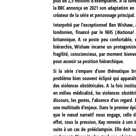
plus de 2,5 millions d’exemplaires. A la lum
la BBC annonça en 2021 son adaptation en un
créateur de la série et personnage principal.
Interprété par l’exceptionnel Ben Wishaw, 
londonien, financé par le NHS (
National 
britannique. A ce poste peu confortable, 
hiérarchie, Wishaw incarne un protagoniste
fragilité, consciencieux, par moment bienve
pour asseoir sa position hiérarchique.
Si la série s’empare d’une thématique br
problème bien souvent éclipsé qui apparaît 
des violences obstétricales. A la fois inst
en milieu médicalisé, les violences obstét
discours, les gestes, l’absence d’un regard.
une multitude d’enjeux. Dans le premier ép
que le nœud narratif nous engage, celle de
effet, sous la pression, Kay renvoie à son 
suite à un cas de prééclampsie. Elle doit s