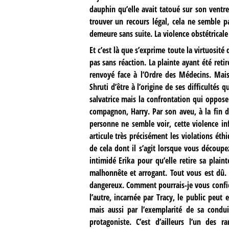
dauphin qu’elle avait tatoué sur son ventre,
trouver un recours légal, cela ne semble 
demeure sans suite. La violence obstétrical
Et c’est là que s’exprime toute la virtuosité
pas sans réaction. La plainte ayant été ret
renvoyé face à l’Ordre des Médecins. Mais 
Shruti d’être à l’origine de ses difficultés
salvatrice mais la confrontation qui oppose
compagnon, Harry. Par son aveu, à la fin de
personne ne semble voir, cette violence in
articule très précisément les violations éth
de cela dont il s’agit lorsque vous découp
intimidé Erika pour qu’elle retire sa plai
malhonnête et arrogant. Tout vous est dû.
dangereux. Comment pourrais-je vous confier
l’autre, incarnée par Tracy, le public peut 
mais aussi par l’exemplarité de sa condui
protagoniste. C’est d’ailleurs l’un des