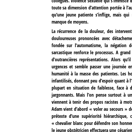
collègues. Violence sexuelle qui s’immisce
toute sa dimension d’attention portée à l’
qu’une jeune patiente s’inflige, mais qui
manque de moyens.
La récurrence de la douleur, des intervent
douloureuses prononcées avec détacheme
fondée sur l’automatisme, la négation de
sarcastique renforce le processus. A grand
d’outrancières représentations. Alors qu
urgences et semble passer une journée enti
humanité à la masse des patientes. Les h
infantilisés, donnant peu d’espoir quant à l
plupart en situation de faiblesse, face à
jargonnants. Mais l’on pense surtout à 
viennent à tenir des propos racistes à mot
Adam vient d’abord « voler au secours » de
prétexte d’une supériorité hiérarchique, 
« chevalier blanc pour défendre son honneur
le jeune obstétricien effectuera une césarie