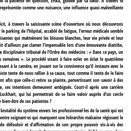
de la patiente en question, Erika, guidée par sa sœur. À travers le
rs représentée comme une nuisance, une influence quasi-malveillante
cit, à travers la saisissante scène d’ouverture où nous découvrons
 le parking de l’hôpital, accablé de fatigue, l’erreur médicale semble
isantes qui malmènent les blouses blanches, leur vie privée et leur
nit d’ailleurs par clamer l’impensable lors d’une émouvante diatribe,
ce disciplinaire tribunal de l’Ordre des médecins : « Dans ce pays, un
s semaines ». Le procédé visant à faire voler en éclat le quatrième
essant à la caméra, en jouant sur la connivence qu’il instaure avec le
iste tente de nous rallier à sa cause, tout comme il tente de le faire
 afin que celle-ci retire sa plainte, pervertissant son savoir à des
ale, ses intentions demeurent ambiguës. Court-il après une carrière
Lockhart, qui lui permettrait de se faire valoir auprès d’un cercle
le bien-être de ses patientes ?
a brutalité du système envers les professionnel·les de la santé qui est
 entre soignant·es qui marquent une hiérarchie malsaine régissant le
de défouloir et d’affirmation de son propre pouvoir vis-à-vis des