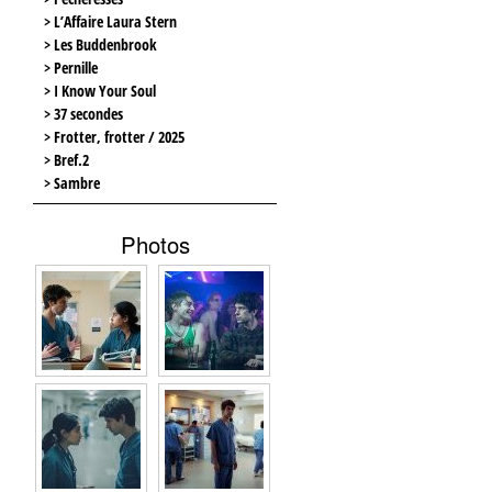
> L’Affaire Laura Stern
> Les Buddenbrook
> Pernille
> I Know Your Soul
> 37 secondes
> Frotter, frotter / 2025
> Bref.2
> Sambre
Photos