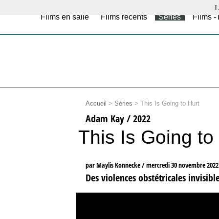
L
Films en salle
Films récents
Séries
Films -
Accueil
>
Séries
>
This Is Going to Hurt
Adam Kay / 2022
This Is Going to
par Maylis Konnecke /
mercredi 30 novembre 2022
Des violences obstétricales invisib