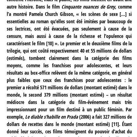
autre histoire. Dans le film
Cinquante nuances de Grey
, comme
l’a montré Pamela Church Gibson, « les scènes de sexe […] si
essentielles au roman qu’elles sont été imitées par beaucoup de
ses lectrices, ont été évacuées, pas seulement à cause de la
censure, mais aussi à cause de la richesse et l’opulence qui
caractérisent le film
[
10
]
». Le premier et le deuxième films de la
trilogie, qui ont coûté respectivement 40 et 55 millions de dollars
(estimés), tombent clairement dans la catégorie des films
moyens, comme les franchises pour adolescentes, et leurs
résultats au box-office relèvent de la même catégorie, en général
plus faibles que ceux des franchises pour adolescentes : le
premier a récolté 571 millions de dollars (montant estimé) dans le
monde, le second 379 millions (montant estimé) – un résultat
médiocre dans la catégorie du film-événement mais très
impressionnant pour un film destiné à un public féminin. Par
exemple,
Le diable s’habille en Prada
(2006) a fait 327 millions de
dollars de recettes dans le monde (montant estimé)
[
11
]
. Étant
donné leur succès, ces films témoignent du pouvoir d’achat du