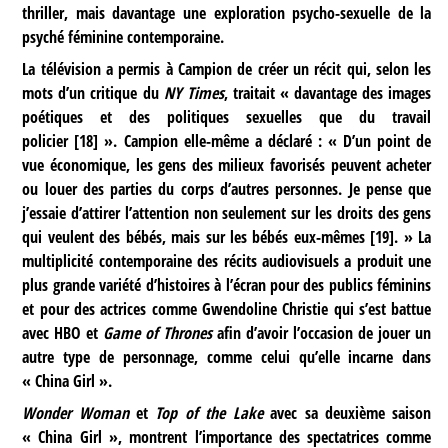
thriller, mais davantage une exploration psycho-sexuelle de la
psyché féminine contemporaine.
La télévision a permis à Campion de créer un récit qui, selon les
mots d’un critique du
NY Times
, traitait « davantage des images
poétiques et des politiques sexuelles que du travail
policier
[
18
]
». Campion elle-même a déclaré : « D’un point de
vue économique, les gens des milieux favorisés peuvent acheter
ou louer des parties du corps d’autres personnes. Je pense que
j’essaie d’attirer l’attention non seulement sur les droits des gens
qui veulent des bébés, mais sur les bébés eux-mêmes
[
19
]
. » La
multiplicité contemporaine des récits audiovisuels a produit une
plus grande variété d’histoires à l’écran pour des publics féminins
et pour des actrices comme Gwendoline Christie qui s’est battue
avec HBO et
Game of Thrones
afin d’avoir l’occasion de jouer un
autre type de personnage, comme celui qu’elle incarne dans
« China Girl ».
Wonder Woman
et
Top of the Lake
avec sa deuxième saison
« China Girl », montrent l’importance des spectatrices comme