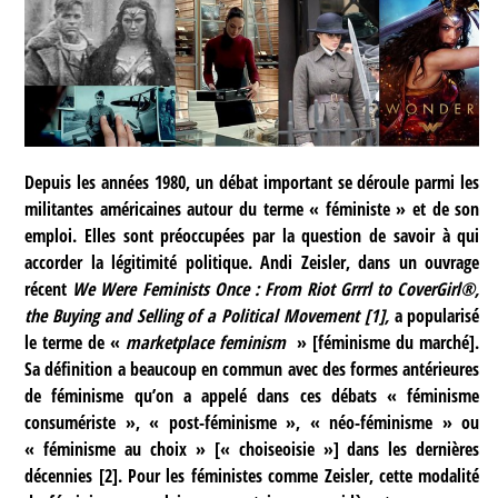
Depuis les années 1980, un débat important se déroule parmi les
militantes américaines autour du terme « féministe » et de son
emploi. Elles sont préoccupées par la question de savoir à qui
accorder la légitimité politique. Andi Zeisler, dans un ouvrage
récent
We Were Feminists Once : From Riot Grrrl to CoverGirl®,
the Buying and Selling of a Political Movement
[
1
]
,
a popularisé
le terme de «
marketplace feminism
» [féminisme du marché].
Sa définition a beaucoup en commun avec des formes antérieures
de féminisme qu’on a appelé dans ces débats « féminisme
consumériste », « post-féminisme », « néo-féminisme » ou
« féminisme au choix » [« choiseoisie »] dans les dernières
décennies
[
2
]
. Pour les féministes comme Zeisler, cette modalité