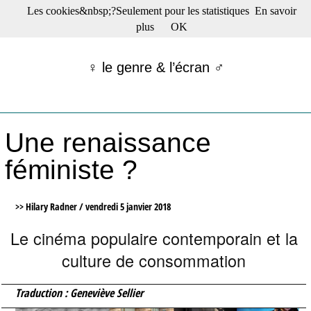
Les cookies&nbsp;?Seulement pour les statistiques
En savoir
☰ Menu
plus
OK
Films en salle
Films récents
♀ le genre & l’écran ♂
Séries
Films -TV/plates-formes
Classique
Publications
Une renaissance
Tribunes
Bloc-notes
féministe ?
Archives
Actu : "La Nouvelle Vague"
S’abonner à la Lettre !
>> Hilary Radner /
vendredi 5 janvier 2018
Le cinéma populaire contemporain et la
culture de consommation
Traduction : Geneviève Sellier