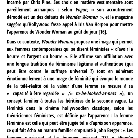
incarné par Chris Pine. Ses choix en matière vestimentaire sont
pareillement archaïques : selon
Vogue
, « son accoutrement
démodé est un des défauts de
Wonder Woman
», et le magazine
suggère qu’Hollywood fasse appel à Iris Van Herpen pour mettre
l’apparence de Wonder Woman au goût du jour
[
16
]
.
Dans ce contexte,
Wonder Woman
propose une image qui permet
aux femmes contemporaines qui se disent féministes « d’avoir le
beurre et l’argent du beurre ». Elle affirme son affiliation avec
une longue tradition de féminisme légitime et authentique (qui
peut être contre le suffrage universel ?) tout en adhérant
émotionnellement à une image de féminité qui évoque le monde
de la télé-réalité où la valeur d’une femme se mesure à sa
« capacité-à-être-regardée »
(« to-be-looked-at-ness »
), un
concept familier à toutes les héritières de la seconde vague. La
féminité dans le cinéma hollywoodien classique, selon les
théoriciennes féministes, est définie par l’apparence : la femme
féminine est celle qui peut être jugée telle d’après son apparence,
ce qui fait écho au mantra familier emprunté à John Berger : « Les
femmes paraissent et les hommes agissent
[
17
]
. »
Wonder