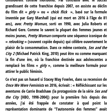
grandissant de cette franchise depuis 2007, on assiste au déclin
du film dit «
girly
» ou «
chick flick
», basé sur la formule
inventée par Gary Marshall (qui est mort en 2016 à l’âge de 81
ans), avec
Pretty Woman
, sorti en 1990, avec Julia Roberts et
Richard Gere. Comme le savent la plupart des femmes jeunes et
moins jeunes,
Pretty Woman
comporte une séquence iconique de
«
relooking
» (souvent copiée depuis) qui célèbre ouvertement le
plaisir de la consommation. Dans ce même contexte,
Sex and the
City 2
(Michael Patrick King, 2010) peut être vu comme marquant
la fin d’une ère, où la franchise destinée aux adolescentes a
remplacé les films «
girly
», comme la meilleure formule pour
attirer le public féminin.
Ce n’est pas un hasard si Stacey May Fowles, dans sa recension de
Once We Were Feminists
en 2016, écrivait : « Réfléchissant sur les
aventures de Carrie Bradshaw (la protagoniste de la série
Sex and
the City
[HBO, 1998-2004]) pour la première fois depuis des
années, j’ai été frappée de constater à quel point la
représentation dominante de “l’autonomie des femmes” avait