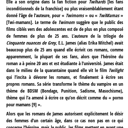
Elle a son origine dans la fan fiction pour
Twihards
[les fans
inconditionnels de la franchise] ou plus vraisemblablement étant
donné l’âge de l’auteure, pour «
Twimoms
» ou «
TwiMamas
»
[Twi-mamans]. Le terme de
Twimom
suggère que le public des
films ciblés vers des adolescentes est de de plus en plus composé
de femmes de plus de 25 ans. L’auteure de la trilogie de
Cinquante nuances de Grey
, E.L. James (alias Erika Mitchel) avait
beaucoup plus de 25 ans quand elle écrivit ces romans, comme
apparemment, la plupart de ses fans, alors que l’héroïne du
roman a à peine 20 ans et est étudiante à l’université. James était
dans le milieu de la quarantaine quand elle vit le film
Twilight
qui l’incita à dévorer les romans, et finalement à écrire ses
propres romans. Sa série transforme le thème du vampire en un
thème de BDSM (Bondage, Punition, Sadisme, Masochisme),
thème qui l’a amené à écrire ce qu’on décrit comme du « porno
pour mamans
[
9
]
».
Alors que les romans de James autorisent explicitement le désir
des femmes d’un certain âge, dans ce cas non pas en ce qui
concerne l’héroïne, mais le public, les films mettent en avant une