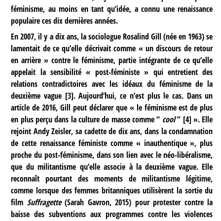
féminisme, au moins en tant qu’idée, a connu une renaissance
populaire ces dix dernières années.
En 2007, il y a dix ans, la sociologue Rosalind Gill (née en 1963) se
lamentait de ce qu’elle décrivait comme « un discours de retour
en arrière » contre le féminisme, partie intégrante de ce qu’elle
appelait la sensibilité « post-féministe » qui entretient des
relations contradictoires avec les idéaux du féminisme de la
deuxième vague
[
3
]
. Aujourd’hui, ce n’est plus le cas. Dans un
article de 2016, Gill peut déclarer que « le féminisme est de plus
en plus perçu dans la culture de masse comme “
cool
”
[
4
]
». Elle
rejoint Andy Zeisler, sa cadette de dix ans, dans la condamnation
de cette renaissance féministe comme « inauthentique », plus
proche du post-féminisme, dans son lien avec le néo-libéralisme,
que du militantisme qu’elle associe à la deuxième vague. Elle
reconnaît pourtant des moments de militantisme légitime,
comme lorsque des femmes britanniques utilisèrent la sortie du
film
Suffragette
(Sarah Gavron, 2015) pour protester contre la
baisse des subventions aux programmes contre les violences