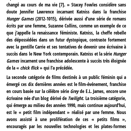
changé au cours de ma vie
[
7
]
. » Stacey Fowles considère sans
doute Jennifer Lawrence incarnant Katniss dans la franchise
Hunger Games
(2012-1015), dérivée aussi d’une série de romans
écrits par une femme, Suzanne Collins, comme un exemple de ce
que j’appelle la renaissance féministe. Katniss, la cheffe rebelle
des dépossédées dans un futur dystopique, contraste fortement
avec la gentille Carrie et ses tentatives de devenir une écrivaine à
succès dans le New York contemporain. Katniss et la série
Hunger
Games
incarnent une franchise adolescente à succès très éloignée
de la «
chick flick
» qui l’a précédée.
La seconde catégorie de films destinés à un public féminin qui a
émergé ces dix dernières années est le film-événement, franchise
en cours basée sur la célèbre série
Grey
de E.L. James, encore une
écrivaine née d’un blog dérivé de
Twilight
. La troisième catégorie,
qui émerge au milieu des années 1990, mais continue aujourd’hui,
est le « petit film indépendant » réalisé par une femme. Nous
avons assisté à une prolifération de ces « petits films »,
encouragés par les nouvelles technologies et les plates-formes