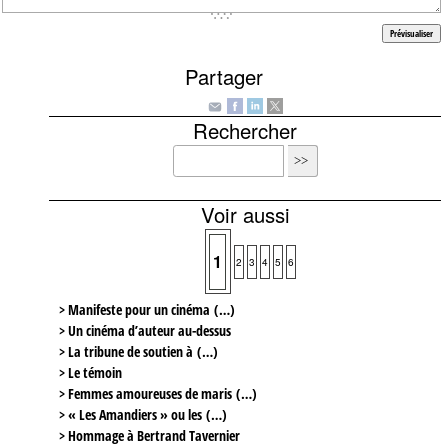
Partager
Rechercher
Voir aussi
1
2
3
4
5
6
> Manifeste pour un cinéma (…)
> Un cinéma d’auteur au-dessus
> La tribune de soutien à (…)
> Le témoin
> Femmes amoureuses de maris (…)
> « Les Amandiers » ou les (…)
> Hommage à Bertrand Tavernier