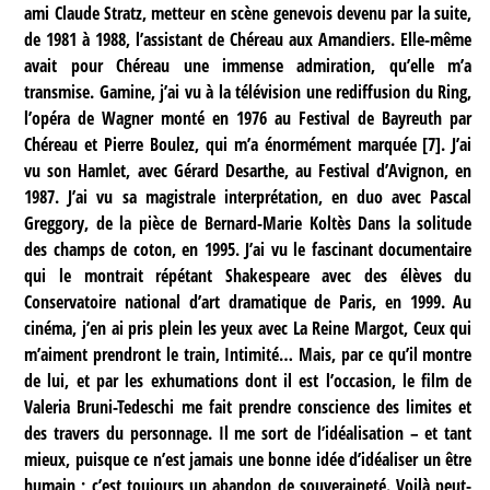
ami Claude Stratz, metteur en scène genevois devenu par la suite,
de 1981 à 1988, l’assistant de Chéreau aux Amandiers. Elle-même
avait pour Chéreau une immense admiration, qu’elle m’a
transmise. Gamine, j’ai vu à la télévision une rediffusion du Ring,
l’opéra de Wagner monté en 1976 au Festival de Bayreuth par
Chéreau et Pierre Boulez, qui m’a énormément marquée
[
7
]
. J’ai
vu son Hamlet, avec Gérard Desarthe, au Festival d’Avignon, en
1987. J’ai vu sa magistrale interprétation, en duo avec Pascal
Greggory, de la pièce de Bernard-Marie Koltès Dans la solitude
des champs de coton, en 1995. J’ai vu le fascinant documentaire
qui le montrait répétant Shakespeare avec des élèves du
Conservatoire national d’art dramatique de Paris, en 1999. Au
cinéma, j’en ai pris plein les yeux avec La Reine Margot, Ceux qui
m’aiment prendront le train, Intimité… Mais, par ce qu’il montre
de lui, et par les exhumations dont il est l’occasion, le film de
Valeria Bruni-Tedeschi me fait prendre conscience des limites et
des travers du personnage. Il me sort de l’idéalisation – et tant
mieux, puisque ce n’est jamais une bonne idée d’idéaliser un être
humain ; c’est toujours un abandon de souveraineté. Voilà peut-