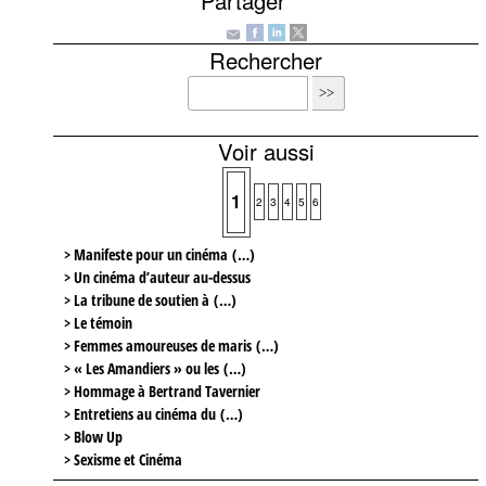
Partager
Rechercher
Voir aussi
1
2
3
4
5
6
> Manifeste pour un cinéma (…)
> Un cinéma d’auteur au-dessus
> La tribune de soutien à (…)
> Le témoin
> Femmes amoureuses de maris (…)
> « Les Amandiers » ou les (…)
> Hommage à Bertrand Tavernier
> Entretiens au cinéma du (…)
> Blow Up
> Sexisme et Cinéma