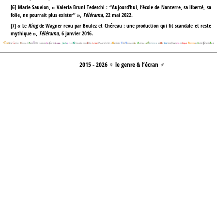
[
6
]
Marie Sauvion, « Valeria Bruni Tedeschi : “Aujourd’hui, l’école de Nanterre, sa liberté, sa
folie, ne pourrait plus exister” »,
Télérama,
22 mai 2022.
[
7
]
« Le
Ring
de Wagner revu par Boulez et Chéreau : une production qui fit scandale et reste
mythique »,
Télérama,
6 janvier 2016.
2015 - 2026 ♀ le genre & l’écran ♂