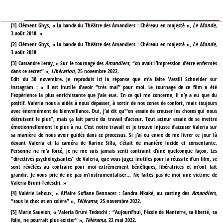
[
1
]
Clément Ghys, « La bande du Théâtre des Amandiers : Chéreau en majesté »,
Le Monde,
3 août 2018. »
[
2
]
Clément Ghys, « La bande du Théâtre des Amandiers : Chéreau en majesté »,
Le Monde,
3 août 2018
[
3
]
Cassandre Leray, « Sur le tournage des
Amandiers,
“on avait l’impression d’être enfermés
dans ce secret” »,
Libération,
25 novembre 2022.
Edit du 30 novembre. Je reproduis ici la réponse que m’a faite Vassili Schneider sur
Instagram : « Il est inutile d’avoir “très mal” pour moi. Le tournage de ce film a été
l’expérience la plus enrichissante que j’aie eue. En ce qui me concerne, il n’y a eu que du
positif. Valeria nous a aidés à nous dépasser, à sortir de nos zones de confort, mais toujours
avec énormément de bienveillance. Oui, j’ai dit qu’“on essaie de creuser les choses qui nous
détruisent le plus”, mais ça fait partie du travail d’acteur. Tout acteur essaie de se mettre
émotionnellement le plus à nu. C’est notre travail et je trouve injuste d’accuser Valeria sur
sa manière de nous avoir guidés dans ce processus. Si j’ai eu envie de me livrer ce jour là
devant Valeria et la caméra de Karine Silla, c’était de manière lucide et consentante.
Personne ne m’a forcé, je ne me suis jamais senti contraint d’une quelconque façon. Les
“directives psychologisantes” de Valeria, que vous jugez inutiles pour la réussite d’un film, se
sont révélées au contraire pour moi extrêmement bénéfiques, libératrices et m’ont fait
grandir. Je vous prie de ne pas m’instrumentaliser… Ne faites pas de moi une victime de
Valeria Bruni-Tedeschi. »
[
4
]
Valérie Lehoux, « Affaire Sofiane Bennacer : Sandra Nkaké, au casting des
Amandiers,
“sous le choc et en colère” »,
Télérama,
25 novembre 2022.
[
5
]
Marie Sauvion, « Valeria Bruni Tedeschi : “Aujourd’hui, l’école de Nanterre, sa liberté, sa
folie, ne pourrait plus exister” »,
Télérama,
22 mai 2022.