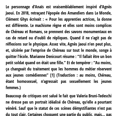
Le personnage d’Anaïs est vraisemblablement inspiré d’Agnès
Jaoui. En 2018, retraçant l’épopée des Amandiers dans Le Monde,
Clément Ghys écrivait : « Pour les apprenties actrices, la donne
est différente. Le machisme règne et elles sont moins complices
de Chéreau et Romans, se prennent des savons monumentaux en
cas de retard ou d’oubli de répliques. Quand il ne s’agit pas de
réflexions sur le physique. Assez vite, Agnès Jaoui n’en peut plus,
et, ulcérée par l’emprise de Chéreau sur tout le monde, songe à
quitter l’école. Marianne Denicourt résume : “Il fallait être un bon
petit soldat quand on était une fille.” Et de tempérer : “Au moins,
ça changeait du traitement que les hommes du métier réservent
aux jeunes comédiennes”
[
1
]
(Traduction : au moins, Chéreau,
étant homosexuel, n’agressait pas sexuellement les jeunes
femmes.)
Beaucoup de critiques ont salué le fait que Valeria Bruni-Tedeschi
ne dresse pas un portrait idéalisé de Chéreau, qu’elle a pourtant
vénéré. Sauf que le statut de ces scènes démystifiantes n’est pas
du tout clair. Certaines choquent une partie du public, mais… pas