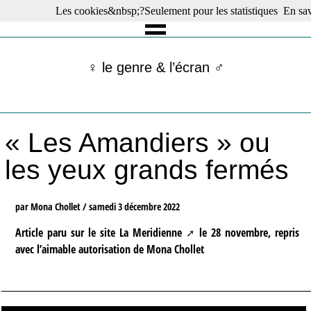
Les cookies&nbsp;?Seulement pour les statistiques
En sav
☰ Menu
Films en salle
Films récents
♀ le genre & l’écran ♂
Séries
Films -TV/plates-formes
Classique
Publications
« Les Amandiers » ou
Tribunes
Bloc-notes
les yeux grands fermés
Archives
Actu : "La Nouvelle Vague"
S’abonner à la Lettre !
par Mona Chollet /
samedi 3 décembre 2022
Article paru sur le site
La Meridienne
le 28 novembre, repris
avec l’aimable autorisation de Mona Chollet
__________________________________