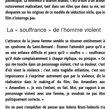
pathétique. La référence à Marlon Brando, c’est-à-dire à un acteur
notoirement maltraitant, tant dans ses rôles que dans sa vie, est
éloquente sur les origines de ce modèle de séduction virile, que le
film n’interroge pas.
La « souffrance » de l’homme violent
L’attirance de la jeune femme semble se résumer entièrement à
un syndrome du Saint-Bernard : Étienne l’attendrit parce qu’il a
eu une enfance difficile et parce qu’il « souffre » – souffrance
qu’il étale complaisamment à chaque réplique, ou presque. « Ce
qui me touche dans un personnage violent, c’est sa douleur, c’est
d’où vient la violence ; c’est cette tragédie enfantine, c’est son
impuissance à s’exprimer autrement que par la violence, dit la
réalisatrice dans le making-of du film, Des Amandiers aux
« Amandiers ». Je vois l’enfant, en fait. Moi, par rapport à un
personnage violent avec une femme, je voudrais ne pas être
politiquement correcte. »
On ne peut s’empêcher de penser que Valeria Bruni-Tedeschi n’a