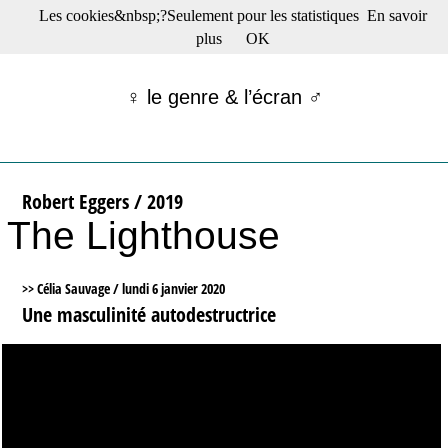
Les cookies&nbsp;?Seulement pour les statistiques
En savoir
☰ Menu
plus
OK
Films en salle
Films récents
♀ le genre & l’écran ♂
Séries
Films -TV/plates-formes
Classique
Publications
Robert Eggers / 2019
Tribunes
The Lighthouse
Bloc-notes
Archives
Actu : "La Nouvelle Vague"
>> Célia Sauvage /
lundi 6 janvier 2020
S’abonner à la Lettre !
Une masculinité autodestructrice