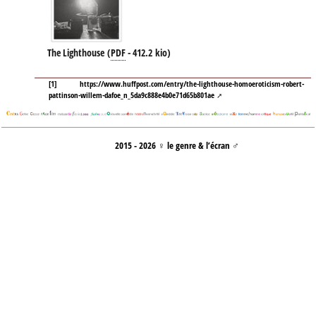
The Lighthouse
(
PDF
-
412.2 kio
)
[
1
]
https://www.huffpost.com/entry/the-lighthouse-homoeroticism-robert-
pattinson-willem-dafoe_n_5da9c888e4b0e71d65b801ae
2015 - 2026 ♀ le genre & l’écran ♂