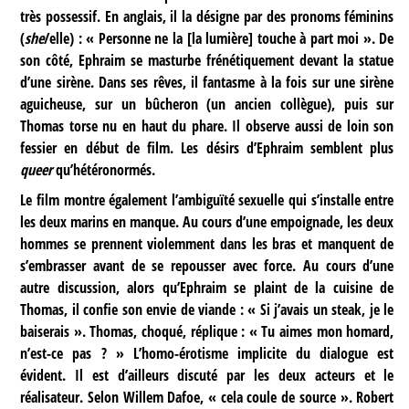
très possessif. En anglais, il la désigne par des pronoms féminins
(
she
/elle) : « Personne ne la [la lumière] touche à part moi ». De
son côté, Ephraim se masturbe frénétiquement devant la statue
d’une sirène. Dans ses rêves, il fantasme à la fois sur une sirène
aguicheuse, sur un bûcheron (un ancien collègue), puis sur
Thomas torse nu en haut du phare. Il observe aussi de loin son
fessier en début de film. Les désirs d’Ephraim semblent plus
queer
qu’hétéronormés.
Le film montre également l’ambiguïté sexuelle qui s’installe entre
les deux marins en manque. Au cours d’une empoignade, les deux
hommes se prennent violemment dans les bras et manquent de
s’embrasser avant de se repousser avec force. Au cours d’une
autre discussion, alors qu’Ephraim se plaint de la cuisine de
Thomas, il confie son envie de viande : « Si j’avais un steak, je le
baiserais ». Thomas, choqué, réplique : « Tu aimes mon homard,
n’est-ce pas ? » L’homo-érotisme implicite du dialogue est
évident. Il est d’ailleurs discuté par les deux acteurs et le
réalisateur. Selon Willem Dafoe, « cela coule de source ». Robert