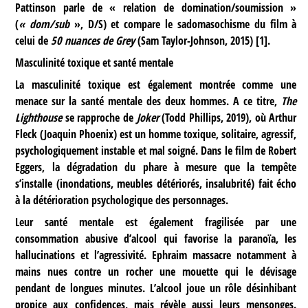
Pattinson parle de « relation de domination/soumission »
(
« dom/sub
», D/S) et compare le sadomasochisme du film à
celui de
50 nuances de Grey
(Sam Taylor-Johnson, 2015)
[
1
]
.
Masculinité toxique et santé mentale
La masculinité toxique est également montrée comme une
menace sur la santé mentale des deux hommes. A ce titre,
The
Lighthouse
se rapproche de
Joker
(Todd Phillips, 2019), où Arthur
Fleck (Joaquin Phoenix) est un homme toxique, solitaire, agressif,
psychologiquement instable et mal soigné. Dans le film de Robert
Eggers, la dégradation du phare à mesure que la tempête
s’installe (inondations, meubles détériorés, insalubrité) fait écho
à la détérioration psychologique des personnages.
Leur santé mentale est également fragilisée par une
consommation abusive d’alcool qui favorise la paranoïa, les
hallucinations et l’agressivité. Ephraim massacre notamment à
mains nues contre un rocher une mouette qui le dévisage
pendant de longues minutes. L’alcool joue un rôle désinhibant
propice aux confidences, mais révèle aussi leurs mensonges.