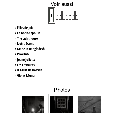
Voir aussi
1
2
3
4
5
6
7
8
> Filles de joie
> La bonne épouse
> The Lighthouse
> Notre Dame
> Made in Bangladesh
> Proxima
> Jeune Juliette
> Les Envoutés
> It Must Be Haeven
> Gloria Mundi
Photos