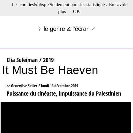
Les cookies&nbsp;?Seulement pour les statistiques
En savoir
☰ Menu
plus
OK
Films en salle
Films récents
♀ le genre & l’écran ♂
Séries
Films -TV/plates-formes
Classique
Publications
Elia Suleiman / 2019
Tribunes
It Must Be Haeven
Bloc-notes
Archives
Actu : "La Nouvelle Vague"
>> Geneviève Sellier /
lundi 16 décembre 2019
S’abonner à la Lettre !
Puissance du cinéaste, impuissance du Palestinien