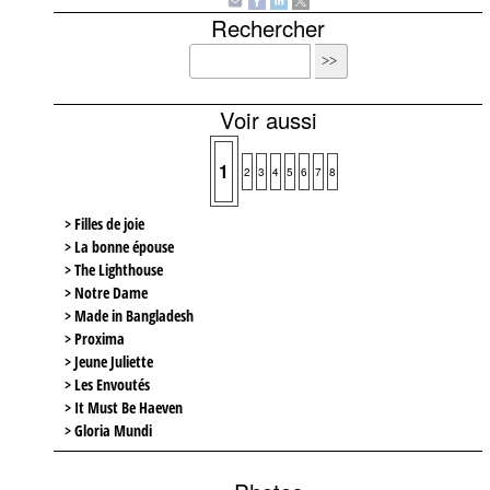
Rechercher
Voir aussi
1
2
3
4
5
6
7
8
> Filles de joie
> La bonne épouse
> The Lighthouse
> Notre Dame
> Made in Bangladesh
> Proxima
> Jeune Juliette
> Les Envoutés
> It Must Be Haeven
> Gloria Mundi