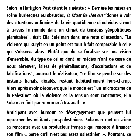
Selon le Huffigton Post citant le cinéaste : « Derrière les mises en
scène burlesques ou absurdes,
It Must Be Heaven
“donne à voir
des situations ordinaires de la vie quotidienne d’individus vivant
à travers le monde dans un climat de tensions géopolitiques
planétaires”, écrit Elia Suleiman dans une note d’intention. “La
violence qui surgit en un point est tout à fait comparable à celle
qui s’observe alors. Plutôt que de se focaliser sur une vision
d’ensemble, du type de celles dont les médias n’ont de cesse de
nous abreuver, faites de généralisations, d’occultations et de
falsifications”, poursuit le réalisateur, “ce film se penche sur des
instants banals, décalés, restant habituellement hors-champ.
Alors après avoir découvert que le monde est “un microcosme de
la Palestine” où la violence et la tension sont constantes, Elia
Suleiman finit par retourner à Nazareth. »
Anticipant avec humour ce désengagement que peuvent lui
reprocher les militants pro-palestiniens, Suleiman met en scène
sa rencontre avec un producteur français qui renonce à financer
son film « parce qu’il n’est pas assez palestinien ». Pourtant, ce