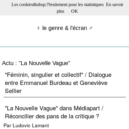
Les cookies&nbsp;?Seulement pour les statistiques
En savoir
☰ Menu
plus
OK
Films en salle
Films récents
♀ le genre & l’écran ♂
Séries
Films -TV/plates-formes
Classique
Publications
Tribunes
Actu : "La Nouvelle Vague"
Bloc-notes
Archives
"Féminin, singulier et collectif" / Dialogue
Actu : "La Nouvelle Vague"
entre Emmanuel Burdeau et Geneviève
S’abonner à la Lettre !
Sellier
"La Nouvelle Vague" dans Médiapart /
Réconcilier des pans de la critique ?
Par Ludovic Lamant