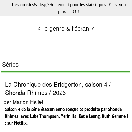
Les cookies&nbsp;?Seulement pour les statistiques
En savoir
☰ Menu
plus
OK
Films en salle
Films récents
♀ le genre & l’écran ♂
Séries
Films -TV/plates-formes
Classique
Publications
Tribunes
Séries
Bloc-notes
Archives
Actu : "La Nouvelle Vague"
La Chronique des Bridgerton, saison 4 /
S’abonner à la Lettre !
Shonda Rhimes / 2026
par Marion Hallet
Saison 4 de la série étatsunienne conçue et produite par Shonda
Rhimes, avec Luke Thompson, Yerin Ha, Katie Leung, Ruth Gemmell
; sur Netflix.