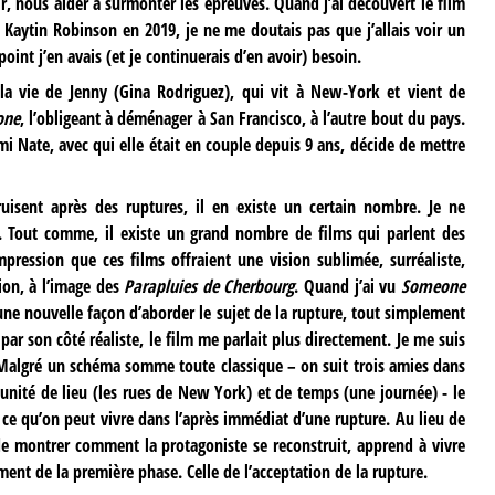
r, nous aider à surmonter les épreuves. Quand j’ai découvert le film
fer Kaytin Robinson en 2019, je ne me doutais pas que j’allais voir un
oint j’en avais (et je continuerais d’en avoir) besoin.
a vie de Jenny (Gina Rodriguez), qui vit à New-York et vient de
one
, l’obligeant à déménager à San Francisco, à l’autre bout du pays.
ami Nate, avec qui elle était en couple depuis 9 ans, décide de mettre
uisent après des ruptures, il en existe un certain nombre. Je ne
à. Tout comme, il existe un grand nombre de films qui parlent des
mpression que ces films offraient une vision sublimée, surréaliste,
ion, à l’image des
Parapluies de Cherbourg
. Quand j’ai vu
Someone
 une nouvelle façon d’aborder le sujet de la rupture, tout simplement
 par son côté réaliste, le film me parlait plus directement. Je me suis
. Malgré un schéma somme toute classique – on suit trois amies dans
unité de lieu (les rues de New York) et de temps (une journée) - le
 ce qu’on peut vivre dans l’après immédiat d’une rupture. Au lieu de
 de montrer comment la protagoniste se reconstruit, apprend à vivre
lement de la première phase. Celle de l’acceptation de la rupture.