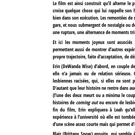
Le film est ainsi construit qu’il alterne le
croise quelque chose qui lui rappelle son hi
bien dans son exécution. Les remontées de s
gare, et nous submergent de nostalgie ou de 
une rupture, une alternance de moments tri
Et ici les moments joyeux sont associé
permettent aussi de montrer d’autres expér
propre trajectoire, faite d’acceptation, de dé
Erin (DeWanda Wise) d’abord, en couple dep
elle n’a jamais eu de relation sérieuse.
lesbiennes racisées, qui, si elles ne sont
D’autant que leur histoire ne rentre dans au
(l’une des deux meurt ou a minima le coupl
histoires de
coming out
ou encore de lesbi
fin du film, Erin expliquera à Leah qu’e
expérience à l’université où elle est tomb
d’une scène assez courte mais qui permet d
Blair (Brittany Snow) ensuite, qui semble 