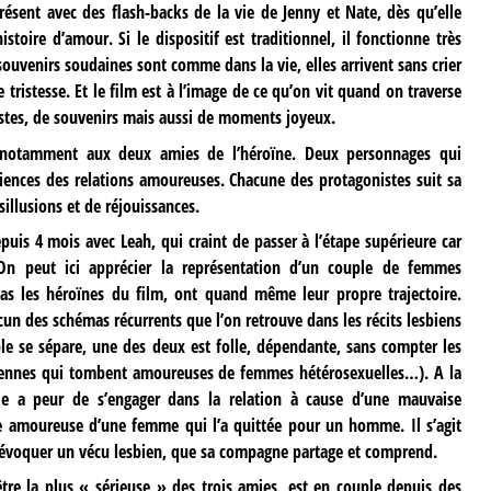
 présent avec des flash-backs de la vie de Jenny et Nate, dès qu’elle
stoire d’amour. Si le dispositif est traditionnel, il fonctionne très
ouvenirs soudaines sont comme dans la vie, elles arrivent sans crier
tristesse. Et le film est à l’image de ce qu’on vit quand on traverse
stes, de souvenirs mais aussi de moments joyeux.
s notamment aux deux amies de l’héroïne. Deux personnages qui
iences des relations amoureuses. Chacune des protagonistes suit sa
sillusions et de réjouissances.
uis 4 mois avec Leah, qui craint de passer à l’étape supérieure car
 On peut ici apprécier la représentation d’un couple de femmes
 pas les héroïnes du film, ont quand même leur propre trajectoire.
cun des schémas récurrents que l’on retrouve dans les récits lesbiens
e se sépare, une des deux est folle, dépendante, sans compter les
ennes qui tombent amoureuses de femmes hétérosexuelles…). A la
lle a peur de s’engager dans la relation à cause d’une mauvaise
ée amoureuse d’une femme qui l’a quittée pour un homme. Il s’agit
’évoquer un vécu lesbien, que sa compagne partage et comprend.
être la plus « sérieuse » des trois amies, est en couple depuis des