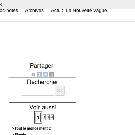
K
oc-notes
Archives
Actu : "La Nouvelle Vague"
Partager
Rechercher
Voir aussi
1
2
3
4
> Tout le monde ment 2
> Blonde