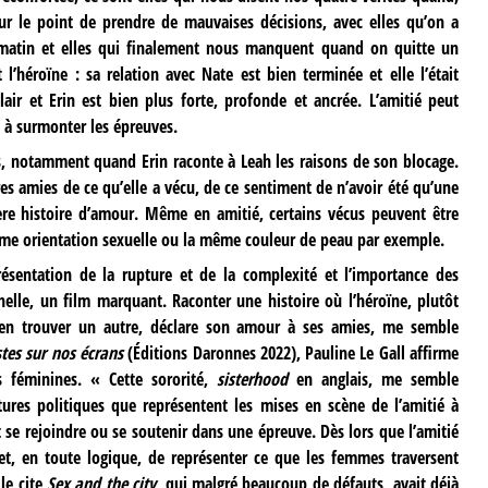
 le point de prendre de mauvaises décisions, avec elles qu’on a
e matin et elles qui finalement nous manquent quand on quitte un
 l’héroïne : sa relation avec Nate est bien terminée et elle l’était
ir et Erin est bien plus forte, profonde et ancrée. L’amitié peut
 à surmonter les épreuves.
es, notamment quand Erin raconte à Leah les raisons de son blocage.
res amies de ce qu’elle a vécu, de ce sentiment de n’avoir été qu’une
ère histoire d’amour. Même en amitié, certains vécus peuvent être
même orientation sexuelle ou la même couleur de peau par exemple.
résentation de la rupture et de la complexité et l’importance des
helle, un film marquant. Raconter une histoire où l’héroïne, plutôt
en trouver un autre, déclare son amour à ses amies, me semble
tes sur nos écrans
(Éditions Daronnes 2022), Pauline Le Gall affirme
és féminines. « Cette sororité,
sisterhood
en anglais, me semble
ures politiques que représentent les mises en scène de l’amitié à
 se rejoindre ou se soutenir dans une épreuve. Dès lors que l’amitié
et, en toute logique, de représenter ce que les femmes traversent
lle cite
Sex and the city
, qui malgré beaucoup de défauts, avait déjà