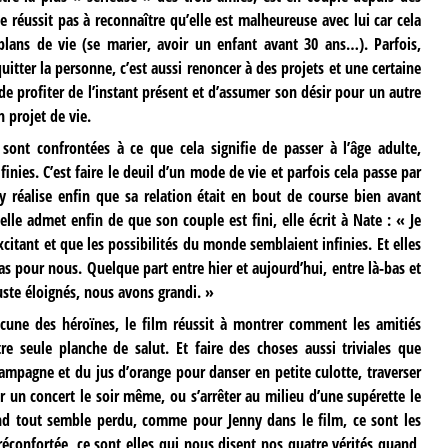
e réussit pas à reconnaître qu’elle est malheureuse avec lui car cela
plans de vie (se marier, avoir un enfant avant 30 ans…). Parfois,
quitter la personne, c’est aussi renoncer à des projets et une certaine
 de profiter de l’instant présent et d’assumer son désir pour un autre
projet de vie.
 sont confrontées à ce que cela signifie de passer à l’âge adulte,
inies. C’est faire le deuil d’un mode de vie et parfois cela passe par
y réalise enfin que sa relation était en bout de course bien avant
lle admet enfin de que son couple est fini, elle écrit à Nate : « Je
xcitant et que les possibilités du monde semblaient infinies. Et elles
as pour nous. Quelque part entre hier et aujourd’hui, entre là-bas et
uste éloignés, nous avons grandi. »
hacune des héroïnes, le film réussit à montrer comment les amitiés
e seule planche de salut. Et faire des choses aussi triviales que
mpagne et du jus d’orange pour danser en petite culotte, traverser
 un concert le soir même, ou s’arrêter au milieu d’une supérette le
nd tout semble perdu, comme pour Jenny dans le film, ce sont les
réconfortée, ce sont elles qui nous disent nos quatre vérités quand,