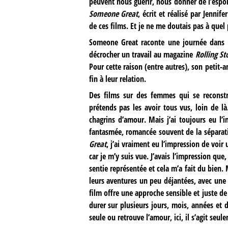
peuvent nous guérir, nous donner de l’espoi
Someone Great
, écrit et réalisé par Jenni
de ces films. Et je ne me doutais pas à quel p
Someone Great raconte une journée dans l
décrocher un travail au magazine
Rolling St
Pour cette raison (entre autres), son petit-
fin à leur relation.
Des films sur des femmes qui se reconstr
prétends pas les avoir tous vus, loin de l
chagrins d’amour. Mais j’ai toujours eu l’i
fantasmée, romancée souvent de la séparat
Great
, j’ai vraiment eu l’impression de voir
car je m’y suis vue. J’avais l’impression que,
sentie représentée et cela m’a fait du bien
leurs aventures un peu déjantées, avec une 
film offre une approche sensible et juste de
durer sur plusieurs jours, mois, années et
seule ou retrouve l’amour, ici, il s’agit seu