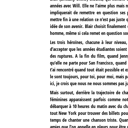
années avec Will. Elle ne l’aime plus mais n
impliquerait de remettre en question ses 
mettre fin à une relation ce n’est pas juste 
idée de son avenir. Blair choisit finalement
homme, même si cela remet en question son 
Les trois héroïnes, chacune à leur niveau,
d’accepter que les années étudiantes soient f
des ruptures. A la fin du film, quand Jenn
qu’elle ne parte pour San Francisco, quand e
t’ai rencontré quand tout était possible et e
le sont toujours, pour toi, pour moi, mais p
ici, je crois que nous ne nous sommes pas j
Mais surtout, derrière la trajectoire de c
féminines apparaissent parfois comme notr
débarquer à 10 heures du matin avec du cha
tout New York pour trouver des billets pour
temps de chanter une chanson triste. Qua
amies que l’on appelle en pleurs pour être 