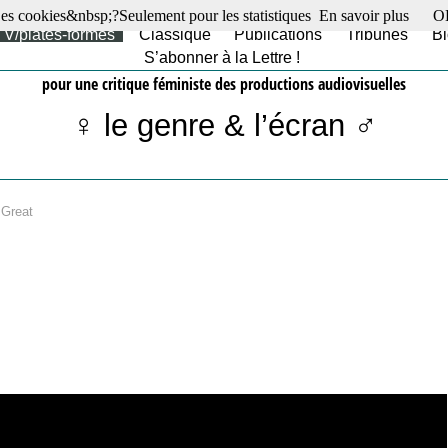
es cookies&nbsp;?Seulement pour les statistiques
En savoir plus
O
TV/plates-formes
Classique
Publications
Tribunes
Bl
S’abonner à la Lettre !
pour une critique féministe des productions audiovisuelles
♀ le genre & l’écran ♂
Great