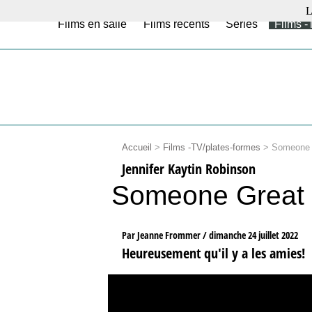
L
Films en salle
Films récents
Séries
Films -
Accueil
>
Films -TV/plates-formes
>
Someone 
Jennifer Kaytin Robinson
Someone Great
Par Jeanne Frommer /
dimanche 24 juillet 2022
Heureusement qu'il y a les amies!