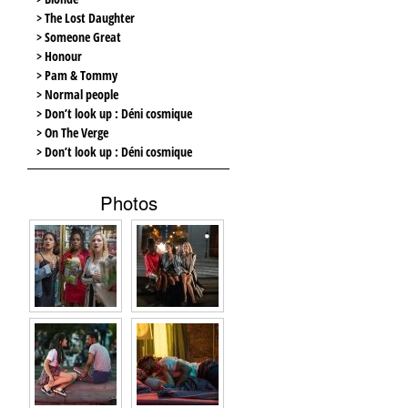
> The Lost Daughter
> Someone Great
> Honour
> Pam & Tommy
> Normal people
> Don’t look up : Déni cosmique
> On The Verge
> Don’t look up : Déni cosmique
Photos