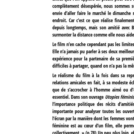
complètement désespérée, nous sommes sur
envie d’aller faire le marché le dimanch
endroit. Car c’est ce que réalise finalement
depuis longtemps, mais son amitié avec Bla
surmonter la distance comme elle nous aide
Le film n’en cache cependant pas les limit
Elle n’a jamais pu parler à ses deux meilleu
expérience pour la partenaire de sa premi
difficiles à partager, quand on n’a pas la 
Le réalisme du film à la fois dans sa rep
relations amicales en fait, à sa modeste éc
que de s’accrocher à l’homme aimé ou d’
essentiel. Dans son ouvrage
Utopies féminis
l’importance politique des récits d’amiti
importante pour analyser toutes les ouvert
l’écran par la manière dont les femmes vont
féminine est au cœur d’un film, elle perm
collectivement. » (p.78) Un peu plus loin, e