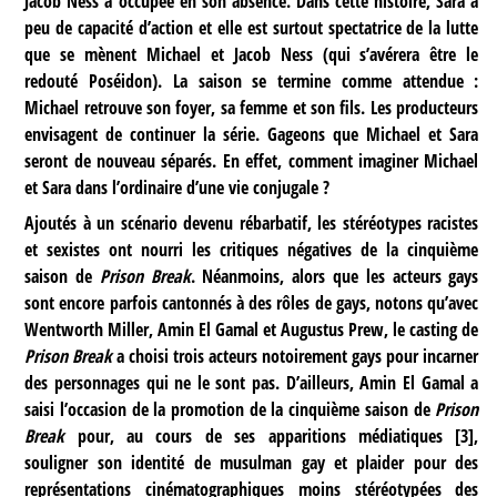
Jacob Ness a occupée en son absence. Dans cette histoire, Sara a
peu de capacité d’action et elle est surtout spectatrice de la lutte
que se mènent Michael et Jacob Ness (qui s’avérera être le
redouté Poséidon). La saison se termine comme attendue :
Michael retrouve son foyer, sa femme et son fils. Les producteurs
envisagent de continuer la série. Gageons que Michael et Sara
seront de nouveau séparés. En effet, comment imaginer Michael
et Sara dans l’ordinaire d’une vie conjugale ?
Ajoutés à un scénario devenu rébarbatif, les stéréotypes racistes
et sexistes ont nourri les critiques négatives de la cinquième
saison de
Prison Break
. Néanmoins, alors que les acteurs gays
sont encore parfois cantonnés à des rôles de gays, notons qu’avec
Wentworth Miller, Amin El Gamal et Augustus Prew, le casting de
Prison Break
a choisi trois acteurs notoirement gays pour incarner
des personnages qui ne le sont pas. D’ailleurs, Amin El Gamal a
saisi l’occasion de la promotion de la cinquième saison de
Prison
Break
pour, au cours de ses apparitions médiatiques
[
3
]
,
souligner son identité de musulman gay et plaider pour des
représentations cinématographiques moins stéréotypées des