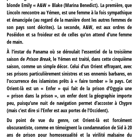
blonde Emily « A&W » Blake (Marina Benedict). La première, que
Lincoln rencontre au Yémen, est une femme à la fois sympathique
et émancipée (au regard de la manière dont les autres femmes de
son pays sont décrites). La seconde, A&W, est aux ordres de
Poséidon et sa froideur est de celles qu’on attend d’une femme
de main.
À l’instar du Panama où se déroulait l’essentiel de la troisième
saison de
Prison Break
, le Yémen est traité, dans cette cinquième
saison, comme un simple décor. Celui d’un Orient effrayant, avec
ses prisons particulièrement sinistres et ses ennemis barbares, en
l’occurrence des islamistes prêts à « faire tomber » le pays. Cet
Orient-là est un « Enfer » qui fait de la prison d’Ogygia une
« prison dans la prison », un enfer dont la géographie importe
peu, puisqu’une nuit de navigation permet d’accoster à Chypre
(mais c’est dire si l’Enfer est aux portes de l’Occident).
Du point de vue du genre, cet Orient-là est forcément
obscurantiste, comme en témoignent la condamnation de Sid à 20
ans de prison pour homosexualité et la virilité malsaine du