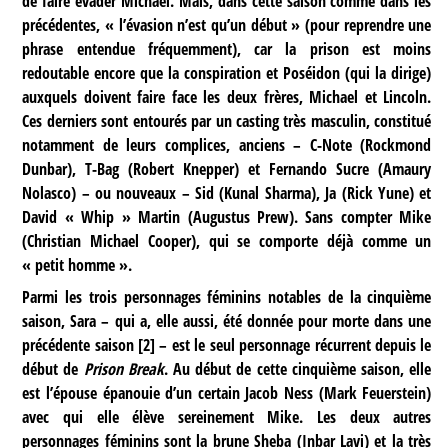
de faire évader Michael. Mais, dans cette saison comme dans les
précédentes, « l’évasion n’est qu’un début » (pour reprendre une
phrase entendue fréquemment), car la prison est moins
redoutable encore que la conspiration et Poséidon (qui la dirige)
auxquels doivent faire face les deux frères, Michael et Lincoln.
Ces derniers sont entourés par un casting très masculin, constitué
notamment de leurs complices, anciens – C-Note (Rockmond
Dunbar), T-Bag (Robert Knepper) et Fernando Sucre (Amaury
Nolasco) – ou nouveaux – Sid (Kunal Sharma), Ja (Rick Yune) et
David « Whip » Martin (Augustus Prew). Sans compter Mike
(Christian Michael Cooper), qui se comporte déjà comme un
« petit homme ».
Parmi les trois personnages féminins notables de la cinquième
saison, Sara – qui a, elle aussi, été donnée pour morte dans une
précédente saison
[
2
]
– est le seul personnage récurrent depuis le
début de
Prison Break
. Au début de cette cinquième saison, elle
est l’épouse épanouie d’un certain Jacob Ness (Mark Feuerstein)
avec qui elle élève sereinement Mike. Les deux autres
personnages féminins sont la brune Sheba (Inbar Lavi) et la très