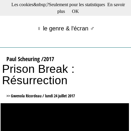
Les cookies&nbsp;?Seulement pour les statistiques
En savoir
☰ Menu
plus
OK
Films en salle
Films récents
♀ le genre & l’écran ♂
Séries
Films -TV/plates-formes
Classique
Publications
Paul Scheuring /2017
Tribunes
Prison Break :
Bloc-notes
Archives
Résurrection
Actu : "La Nouvelle Vague"
S’abonner à la Lettre !
>> Gwenola Ricordeau /
lundi 24 juillet 2017