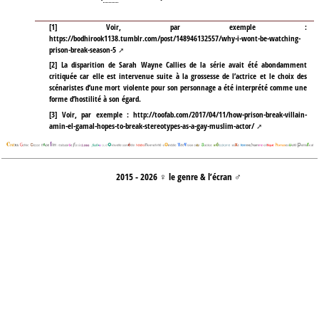
[
1
]
Voir, par exemple :
https://bodhirook1138.tumblr.com/post/148946132557/why-i-wont-be-watching-
prison-break-season-5
[
2
]
La disparition de Sarah Wayne Callies de la série avait été abondamment
critiquée car elle est intervenue suite à la grossesse de l’actrice et le choix des
scénaristes d’une mort violente pour son personnage a été interprété comme une
forme d’hostilité à son égard.
[
3
]
Voir, par exemple :
http://toofab.com/2017/04/11/how-prison-break-villain-
amin-el-gamal-hopes-to-break-stereotypes-as-a-gay-muslim-actor/
2015 - 2026 ♀ le genre & l’écran ♂