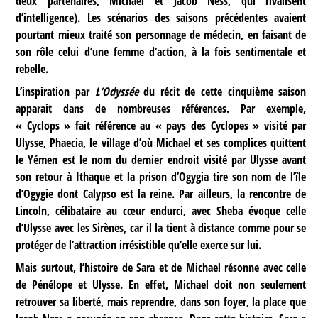
deux partenaires, Michael et Jacob Ness, qui rivalisent
d’intelligence). Les scénarios des saisons précédentes avaient
pourtant mieux traité son personnage de médecin, en faisant de
son rôle celui d’une femme d’action, à la fois sentimentale et
rebelle.
L’inspiration par
L’Odyssée
du récit de cette cinquième saison
apparait dans de nombreuses références. Par exemple,
« Cyclops » fait référence au « pays des Cyclopes » visité par
Ulysse, Phaecia, le village d’où Michael et ses complices quittent
le Yémen est le nom du dernier endroit visité par Ulysse avant
son retour à Ithaque et la prison d’Ogygia tire son nom de l’île
d’Ogygie dont Calypso est la reine. Par ailleurs, la rencontre de
Lincoln, célibataire au cœur endurci, avec Sheba évoque celle
d’Ulysse avec les Sirènes, car il la tient à distance comme pour se
protéger de l’attraction irrésistible qu’elle exerce sur lui.
Mais surtout, l’histoire de Sara et de Michael résonne avec celle
de Pénélope et Ulysse. En effet, Michael doit non seulement
retrouver sa liberté, mais reprendre, dans son foyer, la place que