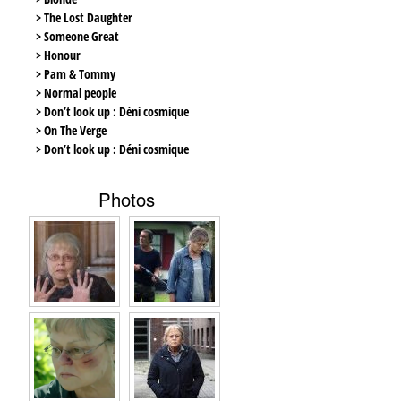
> The Lost Daughter
> Someone Great
> Honour
> Pam & Tommy
> Normal people
> Don’t look up : Déni cosmique
> On The Verge
> Don’t look up : Déni cosmique
Photos