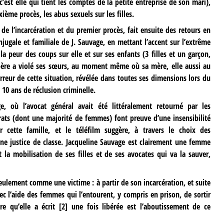
est elle qui tient les comptes de la petite entreprise de son mari),
ème procès, les abus sexuels sur les filles.
i de l’incarcération et du premier procès, fait ensuite des retours en
jugale et familiale de J. Sauvage, en mettant l’accent sur l’extrême
a peur des coups sur elle et sur ses enfants (3 filles et un garçon,
père a violé ses sœurs, au moment même où sa mère, elle aussi au
rreur de cette situation, révélée dans toutes ses dimensions lors du
 10 ans de réclusion criminelle.
, où l’avocat général avait été littéralement retourné par les
strats (dont une majorité de femmes) font preuve d’une insensibilité
 cette famille, et le téléfilm suggère, à travers le choix des
d’une justice de classe. Jacqueline Sauvage est clairement une femme
t la mobilisation de ses filles et de ses avocates qui va la sauver,
seulement comme une victime : à partir de son incarcération, et suite
ec l’aide des femmes qui l’entourent, y compris en prison, de sortir
e qu’elle a écrit
[
2
]
une fois libérée est l’aboutissement de ce