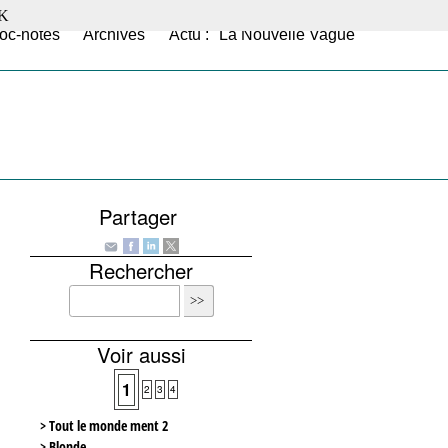
K
oc-notes
Archives
Actu : "La Nouvelle Vague"
Partager
Rechercher
Voir aussi
1
2
3
4
> Tout le monde ment 2
> Blonde