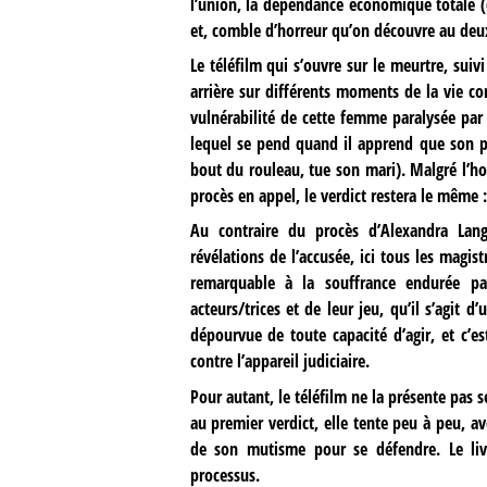
l’union, la dépendance économique totale (c’
et, comble d’horreur qu’on découvre au deuxi
Le téléfilm qui s’ouvre sur le meurtre, suiv
arrière sur différents moments de la vie con
vulnérabilité de cette femme paralysée par l
lequel se pend quand il apprend que son 
bout du rouleau, tue son mari). Malgré l’ho
procès en appel, le verdict restera le même :
Au contraire du procès d’Alexandra Lange
révélations de l’accusée, ici tous les magi
remarquable à la souffrance endurée par
acteurs/trices et de leur jeu, qu’il s’agit 
dépourvue de toute capacité d’agir, et c’es
contre l’appareil judiciaire.
Pour autant, le téléfilm ne la présente pas 
au premier verdict, elle tente peu à peu, av
de son mutisme pour se défendre. Le livr
processus.