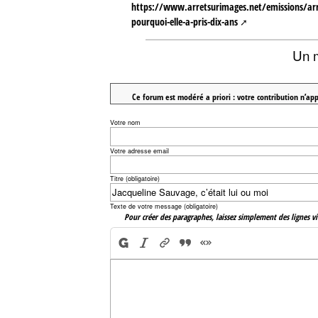
https://www.arretsurimages.net/emissions/arr
pourquoi-elle-a-pris-dix-ans
Un 
Ce forum est modéré a priori : votre contribution n’app
Votre nom
Votre adresse email
Titre (obligatoire)
Texte de votre message (obligatoire)
Pour créer des paragraphes, laissez simplement des lignes vi