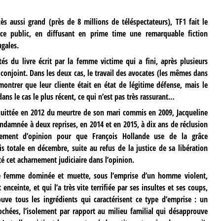
ès aussi grand (près de 8 millions de téléspectateurs), TF1 fait le
ice public, en diffusant en prime time une remarquable fiction
gales.
tés du livre écrit par la femme victime qui a fini, après plusieurs
 conjoint. Dans les deux cas, le travail des avocates (les mêmes dans
montrer que leur cliente était en état de légitime défense, mais le
ns le cas le plus récent, ce qui n’est pas très rassurant…
cquittée en 2012 du meurtre de son mari commis en 2009, Jacqueline
ndamnée à deux reprises, en 2014 et en 2015, à dix ans de réclusion
vement d’opinion pour que François Hollande use de la grâce
uis totale en décembre, suite au refus de la justice de sa libération
té cet acharnement judiciaire dans l’opinion.
te femme dominée et muette, sous l’emprise d’un homme violent,
enceinte, et qui l’a très vite terrifiée par ses insultes et ses coups,
ouve tous les ingrédients qui caractérisent ce type d’emprise : un
chées, l’isolement par rapport au milieu familial qui désapprouve