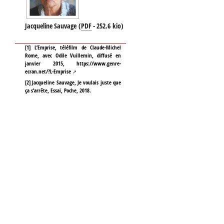
Jacqueline Sauvage
(
PDF
-
252.6 kio
)
[
1
]
L’Emprise, téléfilm de Claude-Michel
Rome, avec Odile Vuillemin, diffusé en
janvier 2015,
https://www.genre-
ecran.net/?L-Emprise
[
2
]
Jacqueline Sauvage, Je voulais juste que
ça s’arrête, Essai, Poche, 2018.