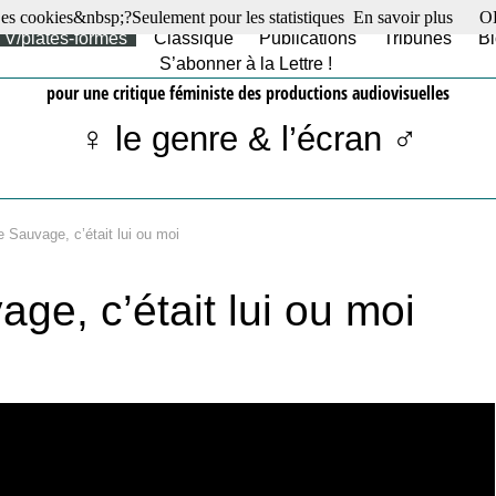
es cookies&nbsp;?Seulement pour les statistiques
En savoir plus
O
TV/plates-formes
Classique
Publications
Tribunes
Bl
S’abonner à la Lettre !
pour une critique féministe des productions audiovisuelles
♀ le genre & l’écran ♂
 Sauvage, c’était lui ou moi
ge, c’était lui ou moi