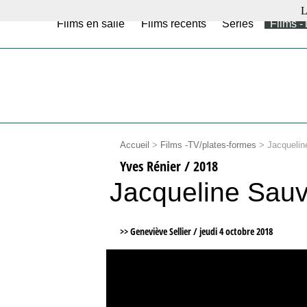
L
Films en salle
Films récents
Séries
Films -
Accueil
>
Films -TV/plates-formes
>
Jacqueline
Yves Rénier / 2018
Jacqueline Sauva
>> Geneviève Sellier /
jeudi 4 octobre 2018