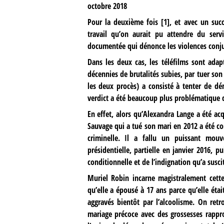
octobre 2018
Pour la deuxième fois
[
1
]
, et avec un succ
travail qu’on aurait pu attendre du serv
documentée qui dénonce les violences conju
Dans les deux cas, les téléfilms sont adap
décennies de brutalités subies, par tuer son
les deux procès) a consisté à tenter de dé
verdict a été beaucoup plus problématique da
En effet, alors qu’Alexandra Lange a été a
Sauvage qui a tué son mari en 2012 a été co
criminelle. Il a fallu un puissant mou
présidentielle, partielle en janvier 2016, p
conditionnelle et de l’indignation qu’a susci
Muriel Robin incarne magistralement cet
qu’elle a épousé à 17 ans parce qu’elle était 
aggravés bientôt par l’alcoolisme. On retr
mariage précoce avec des grossesses rappro