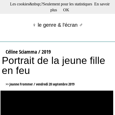
Les cookies&nbsp;?Seulement pour les statistiques
En savoir
☰ Menu
plus
OK
Films en salle
Films récents
♀ le genre & l’écran ♂
Séries
Films -TV/plates-formes
Classique
Publications
Céline Sciamma / 2019
Tribunes
Portrait de la jeune fille
Bloc-notes
Archives
en feu
Actu : "La Nouvelle Vague"
S’abonner à la Lettre !
>> Jeanne Frommer /
vendredi 20 septembre 2019