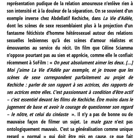
représentation pudique de la relation amoureuse n’enlève rien à
son intensité et à la douleur de la séparation. On se souvient d’un
exemple inverse chez Abdellatif Kechiche, dans
La Vie d’Adèle
,
dont les scènes de sexe ressemblaient plus à la projection d’un
fantasme fétichiste d’homme hétérosexuel autour des relations
sexuelles lesbiennes qu’à des scènes d’amour réalistes et
émouvantes au service du récit. Un film que Céline Sciamma
n’oppose pourtant pas au sien et apprécie, comme elle le confiait
récemment à SoFilm : «
On peut absolument aimer les deux. […]
Moi j’aime La Vie d’Adèle par exemple, et je trouve que les
scènes de sexe correspondent parfaitement au projet de
Kechiche : parler de son rapport à ses actrices, des rapports de
ses actrices entre elles. C’est passionnant à condition d’être actif
– c’est essentiel devant les films de Kechiche. Être moins dans le
jugement de base et avoir le courage de questionner son regard
– le nôtre, et celui du cinéaste
». Il n’y a pas de bonne ou de
mauvaise façon de filmer un sujet. Le
male gaze
n’est pas
ontologiquement mauvais. C’est sa généralisation comme unique
regard « normal » qui doit être mis en cause, ce que fait