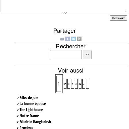
Partager
Rechercher
Voir aussi
1
2
3
4
5
6
7
8
> Filles de joie
> La bonne épouse
> The Lighthouse
> Notre Dame
> Made in Bangladesh
> Proxima