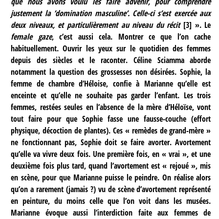
que nous avons voulu les faire advenir, pour comprendre
justement la ’domination masculine’. Celle-ci s’est exercée aux
deux niveaux, et particulièrement au niveau du récit
[
3
]
». Le
female gaze
, c’est aussi cela. Montrer ce que l’on cache
habituellement. Ouvrir les yeux sur le quotidien des femmes
depuis des siècles et le raconter. Céline Sciamma aborde
notamment la question des grossesses non désirées. Sophie, la
femme de chambre d’Héloise, confie à Marianne qu’elle est
enceinte et qu’elle ne souhaite pas garder l’enfant. Les trois
femmes, restées seules en l’absence de la mère d’Héloïse, vont
tout faire pour que Sophie fasse une fausse-couche (effort
physique, décoction de plantes). Ces « remèdes de grand-mère »
ne fonctionnant pas, Sophie doit se faire avorter. Avortement
qu’elle va vivre deux fois. Une première fois, en « vrai », et une
deuxième fois plus tard, quand l’avortement est « rejoué », mis
en scène, pour que Marianne puisse le peindre. On réalise alors
qu’on a rarement (jamais ?) vu de scène d’avortement représenté
en peinture, du moins celle que l’on voit dans les musées.
Marianne évoque aussi l’interdiction faite aux femmes de