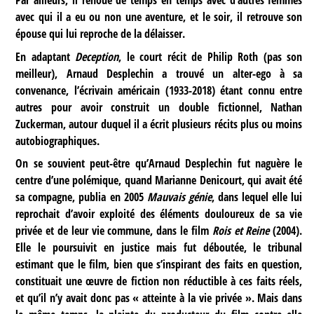
Par ailleurs, il renoue de temps en temps avec d’autres femmes
avec qui il a eu ou non une aventure, et le soir, il retrouve son
épouse qui lui reproche de la délaisser.
En adaptant
Deception
, le court récit de Philip Roth (pas son
meilleur), Arnaud Desplechin a trouvé un alter-ego à sa
convenance, l’écrivain américain (1933-2018) étant connu entre
autres pour avoir construit un double fictionnel, Nathan
Zuckerman, autour duquel il a écrit plusieurs récits plus ou moins
autobiographiques.
On se souvient peut-être qu’Arnaud Desplechin fut naguère le
centre d’une polémique, quand Marianne Denicourt, qui avait été
sa compagne, publia en 2005
Mauvais génie
, dans lequel elle lui
reprochait d’avoir exploité des éléments douloureux de sa vie
privée et de leur vie commune, dans le film
Rois et Reine
(2004).
Elle le poursuivit en justice mais fut déboutée, le tribunal
estimant que le film, bien que s’inspirant des faits en question,
constituait une œuvre de fiction non réductible à ces faits réels,
et qu’il n’y avait donc pas « atteinte à la vie privée ». Mais dans