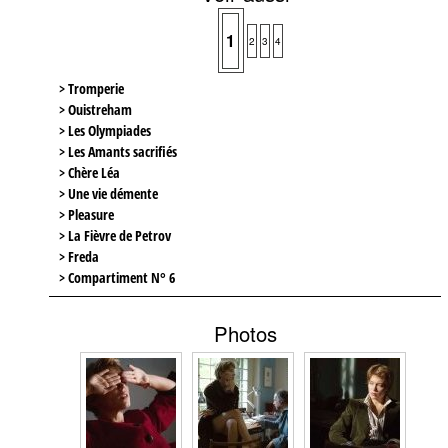
1
2
3
4
> Tromperie
> Ouistreham
> Les Olympiades
> Les Amants sacrifiés
> Chère Léa
> Une vie démente
> Pleasure
> La Fièvre de Petrov
> Freda
> Compartiment N° 6
Photos