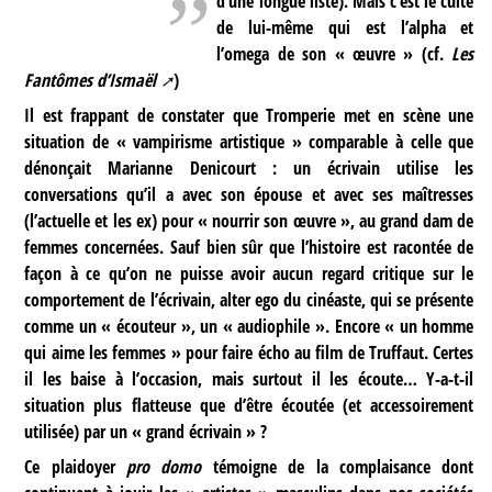
d’une longue liste). Mais c’est le culte
de lui-même qui est l’alpha et
l’omega de son « œuvre » (cf.
Les
Fantômes d’Ismaël
)
Il est frappant de constater que Tromperie met en scène une
situation de « vampirisme artistique » comparable à celle que
dénonçait Marianne Denicourt : un écrivain utilise les
conversations qu’il a avec son épouse et avec ses maîtresses
(l’actuelle et les ex) pour « nourrir son œuvre », au grand dam de
femmes concernées. Sauf bien sûr que l’histoire est racontée de
façon à ce qu’on ne puisse avoir aucun regard critique sur le
comportement de l’écrivain, alter ego du cinéaste, qui se présente
comme un « écouteur », un « audiophile ». Encore « un homme
qui aime les femmes » pour faire écho au film de Truffaut. Certes
il les baise à l’occasion, mais surtout il les écoute… Y-a-t-il
situation plus flatteuse que d’être écoutée (et accessoirement
utilisée) par un « grand écrivain » ?
Ce plaidoyer
pro domo
témoigne de la complaisance dont