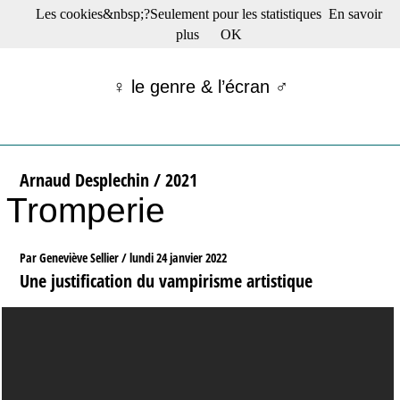
Les cookies&nbsp;?Seulement pour les statistiques
En savoir
☰ Menu
plus
OK
Films en salle
Films récents
♀ le genre & l’écran ♂
Séries
Films -TV/plates-formes
Classique
Publications
Arnaud Desplechin / 2021
Tribunes
Tromperie
Bloc-notes
Archives
Actu : "La Nouvelle Vague"
Par Geneviève Sellier /
lundi 24 janvier 2022
S’abonner à la Lettre !
Une justification du vampirisme artistique