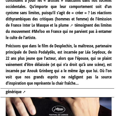
continuent à jouir les « artistes » masculins dans nos sociétés
occidentales. Qu’importe que leur comportement soit d’un
cynisme sans limites, puisqu’il s’agit de « créer » ? Les réactions
dithyrambiques des critiques (hommes et femme) de l’émission
de France Inter
Le Masque et la plume
témoignent des limites
du mouvement #MeToo en France qui ne parvient pas à entamer
le culte de l’artiste.
Précisons que dans le film de Desplechin, la maîtresse, partenaire
principale de Denis Podalydès, est incarnée par Léa Seydoux, de
22 ans plus jeune que l’acteur, alors que l’épouse, qui se plaint
vainement d’être délaissée (et qui n’a droit qu’à une scène), est
incarnée par Anouk Grinberg qui a le même âge que lui. Où l’on
voit que nos grands esprits ne négligent pas la source
d’inspiration que représente la chair fraîche…
générique