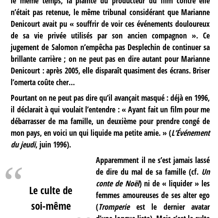
le même temps, la plainte du producteur du film contre elle
n’était pas retenue, le même tribunal considérant que Marianne
Denicourt avait pu « souffrir de voir ces événements douloureux
de sa vie privée utilisés par son ancien compagnon ». Ce
jugement de Salomon n’empêcha pas Desplechin de continuer sa
brillante carrière ; on ne peut pas en dire autant pour Marianne
Denicourt : après 2005, elle disparaît quasiment des écrans. Briser
l’omerta coûte cher…
Pourtant on ne peut pas dire qu’il avançait masqué : déjà en 1996,
il déclarait à qui voulait l’entendre : « Ayant fait un film pour me
débarrasser de ma famille, un deuxième pour prendre congé de
mon pays, en voici un qui liquide ma petite amie. » (
L’Événement
du jeudi
, juin 1996).
Apparemment il ne s’est jamais lassé
de dire du mal de sa famille (cf.
Un
conte de Noël
) ni de « liquider » les
Le culte de
femmes amoureuses de ses alter ego
soi-même
(
Tromperie
est le dernier avatar