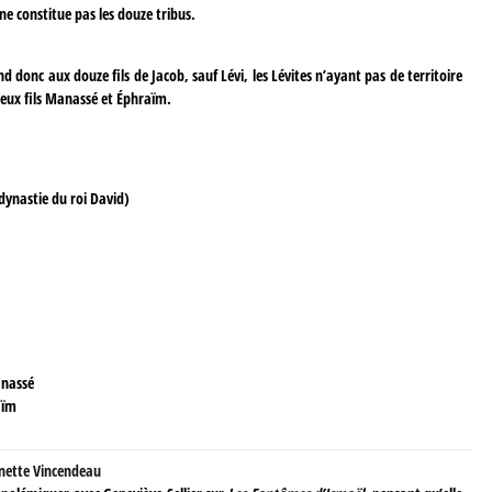
e constitue pas les douze tribus.
 donc aux douze fils de Jacob, sauf Lévi, les Lévites n’ayant pas de territoire
deux fils Manassé et Éphraïm.
dynastie du roi David)
anassé
aïm
nette Vincendeau