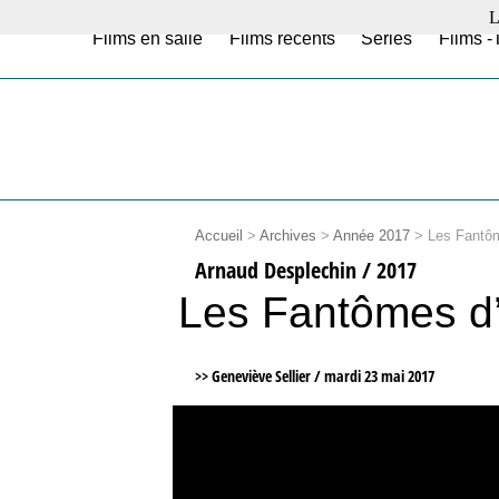
L
Films en salle
Films récents
Séries
Films -
Accueil
>
Archives
>
Année 2017
>
Les Fantô
Arnaud Desplechin / 2017
Les Fantômes d
>> Geneviève Sellier /
mardi 23 mai 2017