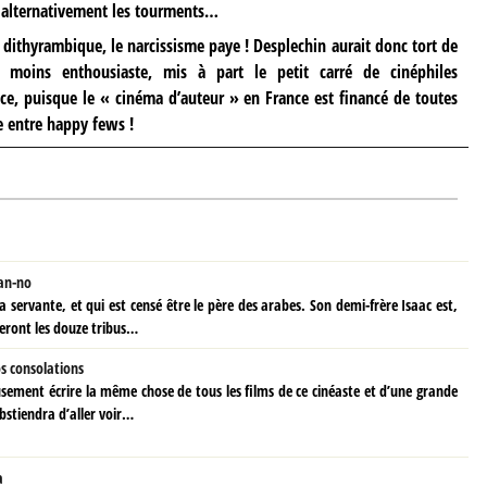
nt alternativement les tourments…
 dithyrambique, le narcissisme paye ! Desplechin aurait donc tort de
 moins enthousiaste, mis à part le petit carré de cinéphiles
nce, puisque le « cinéma d’auteur » en France est financé de toutes
e entre happy fews !
an-no
a servante, et qui est censé être le père des arabes. Son demi-frère Isaac est,
deront les douze tribus…
s consolations
sement écrire la même chose de tous les films de ce cinéaste et d’une grande
bstiendra d’aller voir…
a