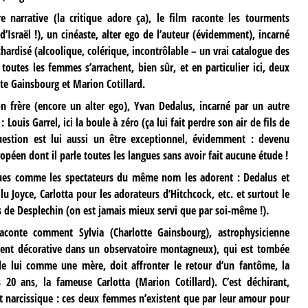
 narrative (la critique adore ça), le film raconte les tourments
d’Israël !), un cinéaste, alter ego de l’auteur (évidemment), incarné
ardisé (alcoolique, colérique, incontrôlable – un vrai catalogue des
toutes les femmes s’arrachent, bien sûr, et en particulier ici, deux
tte Gainsbourg et Marion Cotillard.
on frère (encore un alter ego), Yvan Dedalus, incarné par un autre
uis Garrel, ici la boule à zéro (ça lui fait perdre son air de fils de
 question est lui aussi un être exceptionnel, évidemment : devenu
péen dont il parle toutes les langues sans avoir fait aucune étude !
iques comme les spectateurs du même nom les adorent : Dedalus et
lu Joyce, Carlotta pour les adorateurs d’Hitchcock, etc. et surtout le
ms de Desplechin (on est jamais mieux servi que par soi-même !).
 raconte comment Sylvia (Charlotte Gainsbourg), astrophysicienne
ment décorative dans un observatoire montagneux), qui est tombée
 lui comme une mère, doit affronter le retour d’un fantôme, la
20 ans, la fameuse Carlotta (Marion Cotillard). C’est déchirant,
nt narcissique : ces deux femmes n’existent que par leur amour pour