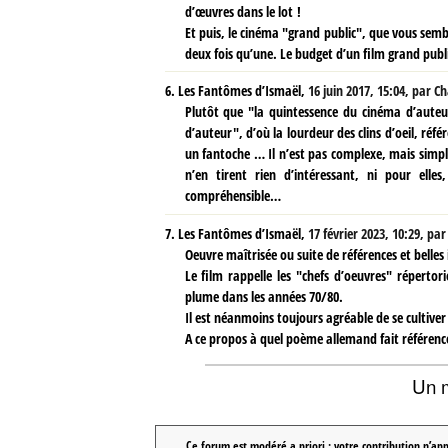
d’œuvres dans le lot !
Et puis, le cinéma "grand public", que vous semb
deux fois qu’une. Le budget d’un film grand public
6.
Les Fantômes d’Ismaël,
16 juin 2017, 15:04
,
par
Ch
Plutôt que "la quintessence du cinéma d’auteu
d’auteur", d’où la lourdeur des clins d’oeil, réf
un fantoche … Il n’est pas complexe, mais simp
n’en tirent rien d’intéressant, ni pour elle
compréhensible…
7.
Les Fantômes d’Ismaël,
17 février 2023, 10:29
,
pa
Oeuvre maîtrisée ou suite de références et belles
Le film rappelle les "chefs d’oeuvres" réperto
plume dans les années 70/80.
Il est néanmoins toujours agréable de se cultiver 
A ce propos à quel poème allemand fait référence 
Un 
Ce forum est modéré a priori : votre contribution n’app