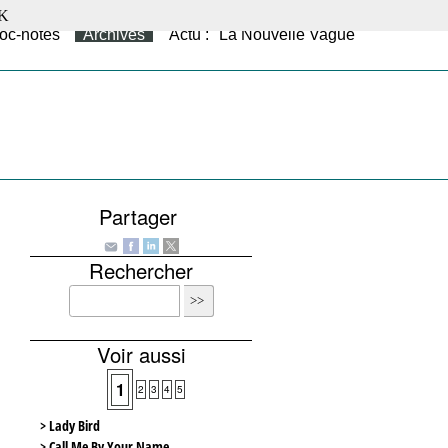
K
oc-notes
Archives
Actu : "La Nouvelle Vague"
Partager
Rechercher
Voir aussi
1
2
3
4
5
> Lady Bird
> Call Me By Your Name