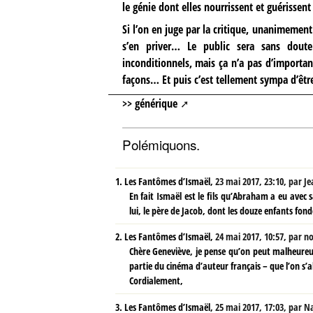
le génie dont elles nourrissent et guérisse
Si l’on en juge par la critique, unanimement
s’en priver… Le public sera sans doute
inconditionnels, mais ça n’a pas d’importa
façons… Et puis c’est tellement sympa d’êtr
>> générique
Polémiquons.
1.
Les Fantômes d’Ismaël,
23 mai 2017, 23:10
,
par
Je
En fait Ismaël est le fils qu’Abraham a eu avec s
lui, le père de Jacob, dont les douze enfants fon
2.
Les Fantômes d’Ismaël,
24 mai 2017, 10:57
,
par
no
Chère Geneviève, je pense qu’on peut malheureu
partie du cinéma d’auteur français – que l’on s’a
Cordialement,
3.
Les Fantômes d’Ismaël,
25 mai 2017, 17:03
,
par
N