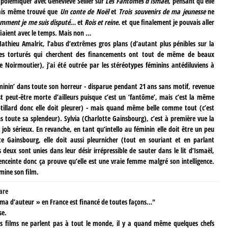
 polémiquer avec Geneviève Sellier sur
Les Fantômes d’Ismaël
, pensant qu’elle
avais même trouvé que
Un conte de Noël
et
Trois souvenirs de ma jeunesse
ne
mment je me suis disputé
… et
Rois et reine.
et que finalement je pouvais aller
ifiaient avec le temps. Mais non …
athieu Amalric, l’abus d’extrêmes gros plans (d’autant plus pénibles sur la
istes torturés qui cherchent des financements ont tout de même de beaux
e Noirmoutier), j’ai été outrée par les stéréotypes féminins antédiluviens à
féminin’ dans toute son horreur - disparue pendant 21 ans sans motif, revenue
est peut-être morte d’ailleurs puisque c’est un ’fantôme’, mais c’est la même
Cotillard donc elle doit pleurer) - mais quand même belle comme tout (c’est
s toute sa splendeur). Sylvia (Charlotte Gainsbourg), c’est à première vue la
n job sérieux. En revanche, en tant qu’intello au féminin elle doit être un peu
e Gainsbourg, elle doit aussi pleurnicher (tout en souriant et en parlant
eux sont unies dans leur désir irrépressible de sauter dans le lit d’Ismaël,
enceinte donc ça prouve qu’elle est une vraie femme malgré son intelligence.
mine son film.
are
éma d’auteur » en France est financé de toutes façons…"
se.
ins films ne parlent pas à tout le monde, il y a quand même quelques chefs