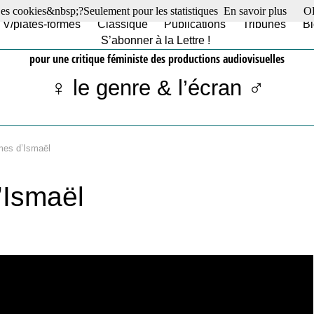
es cookies&nbsp;?Seulement pour les statistiques
En savoir plus
O
TV/plates-formes
Classique
Publications
Tribunes
Bl
S’abonner à la Lettre !
pour une critique féministe des productions audiovisuelles
♀ le genre & l’écran ♂
mes d’Ismaël
’Ismaël