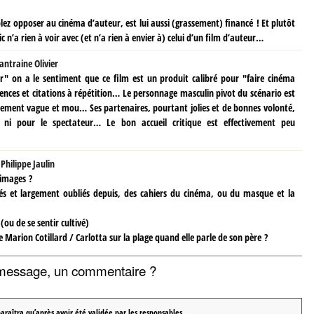
lez opposer au cinéma d’auteur, est lui aussi (grassement) financé ! Et plutôt
 n’a rien à voir avec (et n’a rien à envier à) celui d’un film d’auteur…
antraine Olivier
r" on a le sentiment que ce film est un produit calibré pour "faire cinéma
érences et citations à répétition… Le personnage masculin pivot du scénario est
lement vague et mou… Ses partenaires, pourtant jolies et de bonnes volonté,
s, ni pour le spectateur… Le bon accueil critique est effectivement peu
r
Philippe Jaulin
 images ?
riés et largement oubliés depuis, des cahiers du cinéma, ou du masque et la
(ou de se sentir cultivé)
Marion Cotillard / Carlotta sur la plage quand elle parle de son père ?
message, un commentaire ?
araîtra qu’après avoir été validée par les responsables.