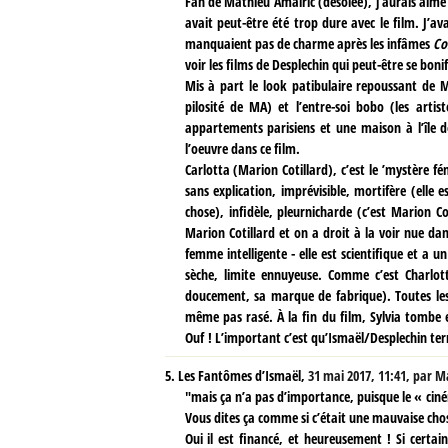
Fan de Mathieu Amalric (désolée), j’aurais aimé
avait peut-être été trop dure avec le film. J’
manquaient pas de charme après les infâmes
Co
voir les films de Desplechin qui peut-être se bon
Mis à part le look patibulaire repoussant de M
pilosité de MA) et l’entre-soi bobo (les art
appartements parisiens et une maison à l’île d
l’oeuvre dans ce film.
Carlotta (Marion Cotillard), c’est le ’mystère 
sans explication, imprévisible, mortifère (elle 
chose), infidèle, pleurnicharde (c’est Marion 
Marion Cotillard et on a droit à la voir nue dan
femme intelligente - elle est scientifique et a u
sèche, limite ennuyeuse. Comme c’est Charlott
doucement, sa marque de fabrique). Toutes les d
même pas rasé. À la fin du film, Sylvia tombe 
Ouf ! L’important c’est qu’Ismaël/Desplechin ter
5.
Les Fantômes d’Ismaël,
31 mai 2017, 11:41
,
par
M
"mais ça n’a pas d’importance, puisque le « cin
Vous dites ça comme si c’était une mauvaise cho
Oui il est financé, et heureusement ! Si certa