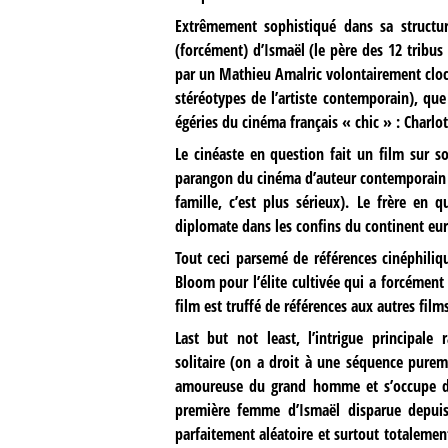
Extrêmement sophistiqué dans sa structure
(forcément) d’Ismaël (le père des 12 tribus 
par un Mathieu Amalric volontairement cloch
stéréotypes de l’artiste contemporain), que 
égéries du cinéma français « chic » : Charlo
Le cinéaste en question fait un film sur s
parangon du cinéma d’auteur contemporain : Lo
famille, c’est plus sérieux). Le frère en
diplomate dans les confins du continent euro
Tout ceci parsemé de références cinéphil
Bloom pour l’élite cultivée qui a forcément 
film est truffé de références aux autres fil
Last but not least, l’intrigue principale
solitaire (on a droit à une séquence pure
amoureuse du grand homme et s’occupe de
première femme d’Ismaël disparue depuis 
parfaitement aléatoire et surtout totaleme