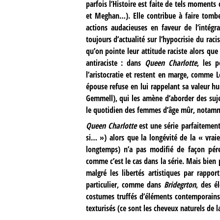
parfois l’Histoire est faite de tels momen
et Meghan…). Elle contribue à faire tombe
actions audacieuses en faveur de l’intég
toujours d’actualité sur l’hypocrisie du ra
qu’on pointe leur attitude raciste alors q
antiraciste : dans
Queen Charlotte
, les 
l’aristocratie et restent en marge, comme L
épouse refuse en lui rappelant sa valeur h
Gemmell), qui les amène d’aborder des suj
le quotidien des femmes d’âge mûr, notamm
Queen Charlotte
est une série parfaitement
si… ») alors que la longévité de la « vraie
longtemps) n’a pas modifié de façon pére
comme c’est le cas dans la série. Mais bien
malgré les libertés artistiques par rappo
particulier, comme dans
Bridegrton
, des é
costumes truffés d’éléments contemporains
texturisés (ce sont les cheveux naturels de 