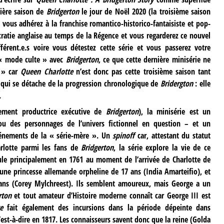
mière saison de
Bridgerton
le jour de Noël 2020 (la troisième saison
t vous adhérez à la franchise romantico-historico-fantaisiste et pop-
ocratie anglaise au temps de la Régence et vous regarderez ce nouvel
fférent.e.s voire vous détestez cette série et vous passerez votre
 « mode culte » avec
Bridgerton
, ce que cette dernière minisérie ne
e » car
Queen Charlotte
n’est donc pas cette troisième saison tant
 qui se détache de la progression chronologique de
Bridergton
: elle
.
lement productrice exécutive de
Bridgerton
), la minisérie est un
 des personnages de l’univers fictionnel en question – et un
énements de la « série-mère ». Un
spinoff
car, attestant du statut
arlotte parmi les fans de
Bridgerton
, la série explore la vie de ce
ule principalement en 1761 au moment de l’arrivée de Charlotte de
eune princesse allemande orpheline de 17 ans (India Amarteifio), et
 ans (Corey Mylchreest). Ils semblent amoureux, mais George a un
rton
et tout amateur d’Histoire moderne connaît car George III est
te
fait également des incursions dans la période dépeinte dans
 c’est-à-dire en 1817. Les connaisseurs savent donc que la reine (Golda