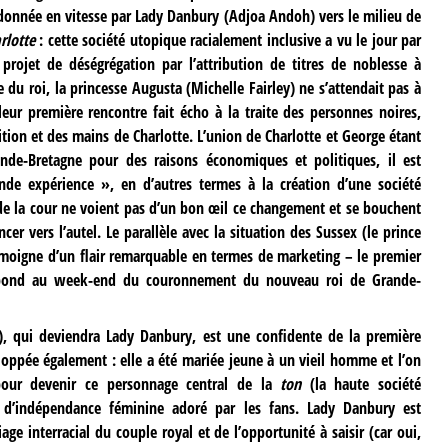
donnée en vitesse par Lady Danbury (Adjoa Andoh) vers le milieu de
rlotte
: cette société utopique racialement inclusive a vu le jour par
projet de déségrégation par l’attribution de titres de noblesse à
e du roi, la princesse Augusta (Michelle Fairley) ne s’attendait pas à
eur première rencontre fait écho à la traite des personnes noires,
ition et des mains de Charlotte. L’union de Charlotte et George étant
ande-Bretagne pour des raisons économiques et politiques, il est
nde expérience », en d’autres termes à la création d’une société
 la cour ne voient pas d’un bon œil ce changement et se bouchent
cer vers l’autel. Le parallèle avec la situation des Sussex (le prince
moigne d’un flair remarquable en termes de marketing – le premier
espond au week-end du couronnement du nouveau roi de Grande-
 qui deviendra Lady Danbury, est une confidente de la première
eloppée également : elle a été mariée jeune à un vieil homme et l’on
pour devenir ce personnage central de la
ton
(la haute société
d’indépendance féminine adoré par les fans. Lady Danbury est
e interracial du couple royal et de l’opportunité à saisir (car oui,