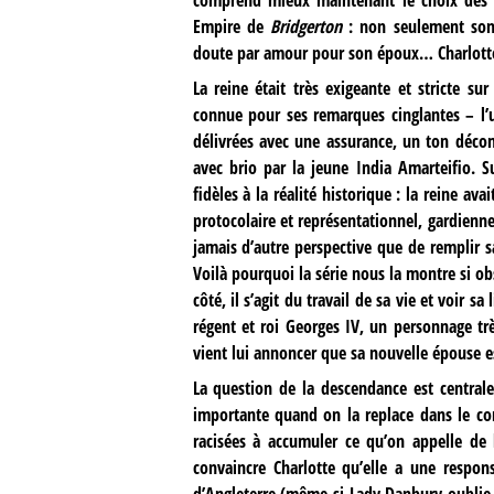
comprend mieux maintenant le choix des c
Empire de
Bridgerton
: non seulement son s
doute par amour pour son époux… Charlotte
La reine était très exigeante et stricte su
connue pour ses remarques cinglantes – l’u
délivrées avec une assurance, un ton déco
avec brio par la jeune India Amarteifio. 
fidèles à la réalité historique : la reine av
protocolaire et représentationnel, gardienne 
jamais d’autre perspective que de remplir s
Voilà pourquoi la série nous la montre si ob
côté, il s’agit du travail de sa vie et voir s
régent et roi Georges IV, un personnage tr
vient lui annoncer que sa nouvelle épouse est
La question de la descendance est centra
importante quand on la replace dans le con
racisées à accumuler ce qu’on appelle de
convaincre Charlotte qu’elle a une respo