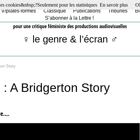
es cookies&nbsp;?Seulement pour les statistiques
En savoir plus
O
TV/plates-formes
Classique
Publications
Tribunes
Bl
S’abonner à la Lettre !
pour une critique féministe des productions audiovisuelles
♀ le genre & l’écran ♂
ton Story
: A Bridgerton Story
e....