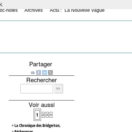
K
oc-notes
Archives
Actu : "La Nouvelle Vague"
Partager
Rechercher
Voir aussi
1
2
3
4
> La Chronique des Bridgerton,
> Pécheresses