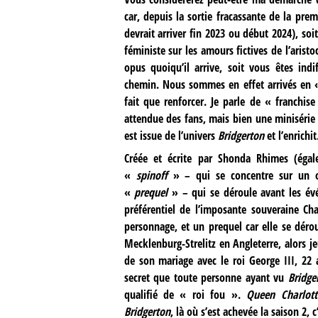
car, depuis la sortie fracassante de la pre
devrait arriver fin 2023 ou début 2024), soi
féministe sur les amours fictives de l’arist
opus quoiqu’il arrive, soit vous êtes indi
chemin. Nous sommes en effet arrivés en
fait que renforcer. Je parle de « franchis
attendue des fans, mais bien une minisérie
est issue de l’univers
Bridgerton
et l’enrichit
Créée et écrite par Shonda Rhimes (éga
«
spinoff
» – qui se concentre sur un ou
«
prequel
» – qui se déroule avant les év
préférentiel de l’imposante souveraine Ch
personnage, et un prequel car elle se déro
Mecklenburg-Strelitz en Angleterre, alors j
de son mariage avec le roi George III, 22
secret que toute personne ayant vu
Bridge
qualifié de « roi fou ».
Queen Charlot
Bridgerton
, là où s’est achevée la saison 2,