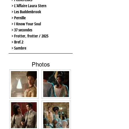
> L’Affaire Laura Stern
> Les Buddenbrook
> Pernille
> I Know Your Soul
> 37 secondes
> Frotter, frotter / 2025
> Bref.2
> Sambre
Photos