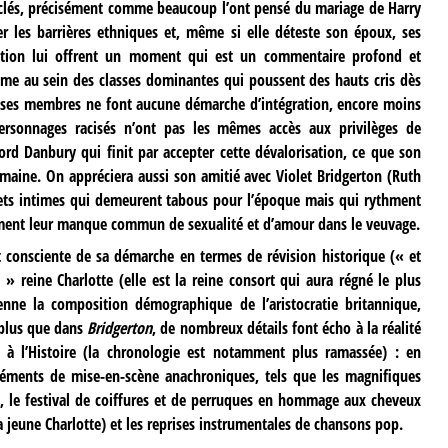
ts clés, précisément comme beaucoup l’ont pensé du mariage de Harry
r les barrières ethniques et, même si elle déteste son époux, ses
ration lui offrent un moment qui est un commentaire profond et
cisme au sein des classes dominantes qui poussent des hauts cris dès
ue ses membres ne font aucune démarche d’intégration, encore moins
personnages racisés n’ont pas les mêmes accès aux privilèges de
ord Danbury qui finit par accepter cette dévalorisation, ce que son
umaine. On appréciera aussi son amitié avec Violet Bridgerton (Ruth
ets intimes qui demeurent tabous pour l’époque mais qui rythment
ent leur manque commun de sexualité et d’amour dans le veuvage.
 consciente de sa démarche en termes de révision historique (« et
 » reine Charlotte (elle est la reine consort qui aura régné le plus
nne la composition démographique de l’aristocratie britannique,
 plus que dans
Bridgerton
, de nombreux détails font écho à la réalité
rt à l’Histoire (la chronologie est notamment plus ramassée) : en
léments de mise-en-scène anachroniques, tels que les magnifiques
, le festival de coiffures et de perruques en hommage aux cheveux
la jeune Charlotte) et les reprises instrumentales de chansons pop.