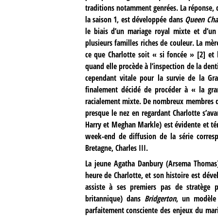
traditions notamment genrées. La réponse, 
la saison 1, est développée dans
Queen Cha
le biais d’un mariage royal mixte et d’un 
plusieurs familles riches de couleur. La mèr
ce que Charlotte soit « si foncée »
[
2
]
et l
quand elle procède à l’inspection de la dent
cependant vitale pour la survie de la Gr
finalement décidé de procéder à « la gra
racialement mixte. De nombreux membres de
presque le nez en regardant Charlotte s’avan
Harry et Meghan Markle) est évidente et té
week-end de diffusion de la série corr
Bretagne, Charles III.
La jeune Agatha Danbury (Arsema Thomas),
heure de Charlotte, et son histoire est dév
assiste à ses premiers pas de stratège 
britannique) dans
Bridgerton
, un modèle 
parfaitement consciente des enjeux du mariag