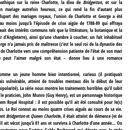
pathique sur la reine Charlotte, la diva de
Bridgerton
, et sur la
son mariage autrefois heureux, ce qui rend la fin d’autant plus
lupart des mariages royaux, l’union de Charlotte et George a été
u moins jusqu’à l’épisode de crise aigüe de 1788-89 qui effraya
geait des intérêts communs tels que la littérature, la botanique et la
r d’Angleterre), ainsi qu’une chambre à coucher, un fait inhabituel
ge n’a jamais pris de maîtresse (c’est le seul roi de la dynastie des
de Charlotte vers une compréhension patiente de l’état de son mari
lle peut l’aimer malgré son état – donne lieu à une romance
comme un jeune homme bien intentionné, curieux (il pratiquait
mais vulnérable, atteint de troubles mentaux dès le début de leur
ipolarité). La série nous montre les traitements horribles qu’il subit
: le praticien, John Munro (Guy Henry), est un personnage historique
m Royal Hospital : il est possible qu’il ait été consulté pour le(s)
s. Le Roi connut au moins quatre crises aiguës au cours de sa vie.
rent
Bridgerton
et
Queen Charlott
e, il était atteint de démence (et de
’il ait vécut jusqu’à 81 ans et survivra à Charlotte d’une année… On