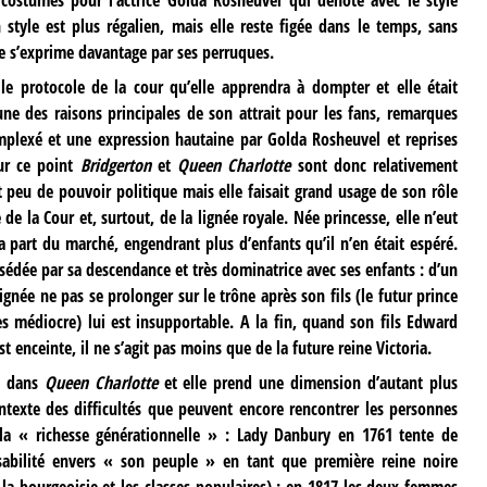
ostumes pour l’actrice Golda Rosheuvel qui dénote avec le style
tyle est plus régalien, mais elle reste figée dans le temps, sans
 s’exprime davantage par ses perruques.
r le protocole de la cour qu’elle apprendra à dompter et elle était
ne des raisons principales de son attrait pour les fans, remarques
mplexé et une expression hautaine par Golda Rosheuvel et reprises
Sur ce point
Bridgerton
et
Queen Charlotte
sont donc relativement
ait peu de pouvoir politique mais elle faisait grand usage de son rôle
de la Cour et, surtout, de la lignée royale. Née princesse, elle n’eut
a part du marché, engendrant plus d’enfants qu’il n’en était espéré.
sédée par sa descendance et très dominatrice avec ses enfants : d’un
a lignée ne pas se prolonger sur le trône après son fils (le futur prince
ès médiocre) lui est insupportable. A la fin, quand son fils Edward
 enceinte, il ne s’agit pas moins que de la future reine Victoria.
le dans
Queen Charlotte
et elle prend une dimension d’autant plus
texte des difficultés que peuvent encore rencontrer les personnes
 la « richesse générationnelle » : Lady Danbury en 1761 tente de
nsabilité envers « son peuple » en tant que première reine noire