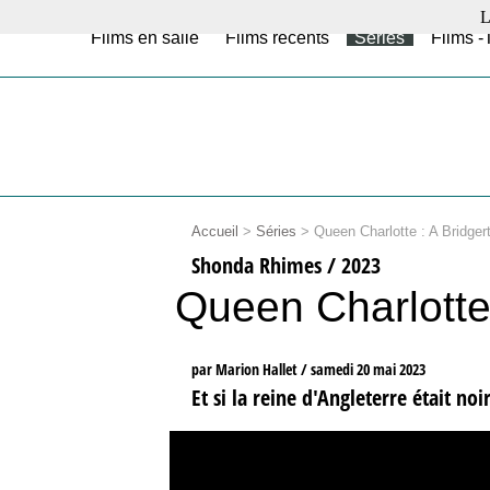
L
Films en salle
Films récents
Séries
Films -
Accueil
>
Séries
>
Queen Charlotte : A Bridger
Shonda Rhimes / 2023
Queen Charlotte 
par Marion Hallet /
samedi 20 mai 2023
Et si la reine d'Angleterre était noir