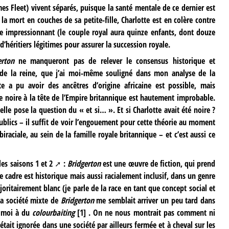
mes Fleet) vivent séparés, puisque la santé mentale de ce dernier est
a mort en couches de sa petite-fille, Charlotte est en colère contre
e impressionnant (le couple royal aura quinze enfants, dont douze
d’héritiers légitimes pour assurer la succession royale.
erton
ne manqueront pas de relever le consensus historique et
s de la reine, que j’ai moi-même souligné dans mon analyse de la
tte a pu avoir des ancêtres d’origine africaine est possible, mais
 noire à la tête de l’Empire britannique est hautement improbable.
 elle pose la question du « et si… ». Et si Charlotte avait été noire ?
ublics – il suffit de voir l’engouement pour cette théorie au moment
aciale, au sein de la famille royale britannique – et c’est aussi ce
les saisons 1 et
2
:
Bridgerton
est une œuvre de fiction, qui prend
 le cadre est historique mais aussi racialement inclusif, dans un genre
ritairement blanc (je parle de la race en tant que concept social et
 la société mixte de
Bridgerton
me semblait arriver un peu tard dans
r moi à du
colourbaiting
[
1
]
. On ne nous montrait pas comment ni
tait ignorée dans une société par ailleurs fermée et à cheval sur les