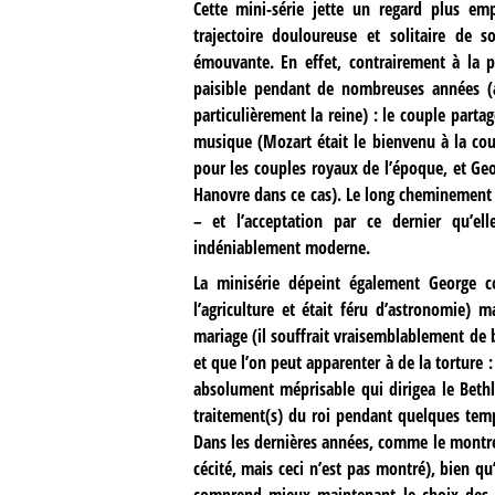
Cette mini-série jette un regard plus em
trajectoire douloureuse et solitaire de 
émouvante. En effet, contrairement à la p
paisible pendant de nombreuses années (a
particulièrement la reine) : le couple parta
musique (Mozart était le bienvenu à la cou
pour les couples royaux de l’époque, et Geor
Hanovre dans ce cas). Le long cheminement 
– et l’acceptation par ce dernier qu’e
indéniablement moderne.
La minisérie dépeint également George 
l’agriculture et était féru d’astronomie) 
mariage (il souffrait vraisemblablement de b
et que l’on peut apparenter à de la torture 
absolument méprisable qui dirigea le Bethle
traitement(s) du roi pendant quelques temp
Dans les dernières années, comme le mont
cécité, mais ceci n’est pas montré), bien qu