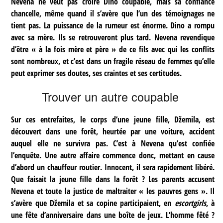
Nevena ne veut pas croire Dino coupable, mais sa confiance
chancelle, même quand il s’avère que l’un des témoignages ne
tient pas. La puissance de la rumeur est énorme. Dino a rompu
avec sa mère. Ils se retrouveront plus tard. Nevena revendique
d’être « à la fois mère et père » de ce fils avec qui les conflits
sont nombreux, et c’est dans un fragile réseau de femmes qu’elle
peut exprimer ses doutes, ses craintes et ses certitudes.
Trouver un autre coupable
Sur ces entrefaites, le corps d’une jeune fille, Džemila, est
découvert dans une forêt, heurtée par une voiture, accident
auquel elle ne survivra pas. C’est à Nevena qu’est confiée
l’enquête. Une autre affaire commence donc, mettant en cause
d’abord un chauffeur routier. Innocent, il sera rapidement libéré.
Que faisait la jeune fille dans la forêt ? Les parents accusent
Nevena et toute la justice de maltraiter « les pauvres gens ». Il
s’avère que Džemila et sa copine participaient, en
escortgirls
, à
une fête d’anniversaire dans une boîte de jeux. L’homme fêté ?