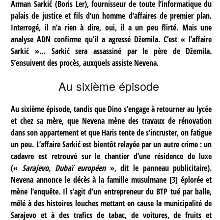
Arman Sarkić (Boris Ler), fournisseur de toute l’informatique du
palais de justice et fils d’un homme d’affaires de premier plan.
Interrogé, il n’a rien à dire, oui, il a un peu flirté. Mais une
analyse ADN confirme qu’il a agressé Džemila. C’est « l’affaire
Sarkić »… Sarkić sera assassiné par le père de Džemila.
S’ensuivent des procès, auxquels assiste Nevena.
Au sixième épisode
Au sixième épisode, tandis que Dino s’engage à retourner au lycée
et chez sa mère, que Nevena mène des travaux de rénovation
dans son appartement et que Haris tente de s’incruster, on fatigue
un peu. L’affaire Sarkić est bientôt relayée par un autre crime : un
cadavre est retrouvé sur le chantier d’une résidence de luxe
(«
Sarajevo, Dubaï européen
», dit le panneau publicitaire).
Nevena annonce le décès à la famille musulmane
[
3
]
éplorée et
mène l’enquête. Il s’agit d’un entrepreneur du BTP tué par balle,
mêlé à des histoires louches mettant en cause la municipalité de
Sarajevo et à des trafics de tabac, de voitures, de fruits et