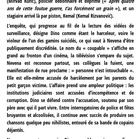
(Mirvad Kurić), policier débonnaire et déprimé («
après quatre
ans de cette foutue guerre, t’as forcément un grain
»), et un
stagiaire arrivé là par piston, Kemal (Kemal Rizvanović).
L’enquête, qui progresse au fil de la lecture des vidéos de
surveillance, désigne Dino comme étant le harceleur, voire le
violeur de l’un des gamins suicidés, ce qui vaut à Nevena d’être
publiquement discréditée. Le nom du « coupable » s’affiche en
grand au fronton d’un cinéma, la télévision s’empare du sujet.
Nevena est reconnue partout, ses collègues la fuient, une
manifestation de rue proclame : « personne n’est intouchable ».
Elle est elle-même accusée de harcèlement par les parents du
petit garçon victime. L’affaire prend une ampleur politique : les
institutions judiciaires sont accusées d’incompétence et de
corruption. Dino se défend contre l’accusation, soutenu par son
père avec qui il part vivre. Entre interrogatoires de police et fêtes
bruyantes et alcoolisées, il continue avec succès de produire ses
chansons quelque peu nihilistes, entouré de sa bande de copains
déjantés.