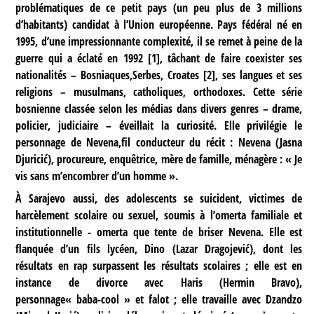
problématiques de ce petit pays (un peu plus de 3 millions
d’habitants) candidat à l’Union européenne. Pays fédéral né en
1995, d’une impressionnante complexité, il se remet à peine de la
guerre qui a éclaté en 1992
[
1
]
, tâchant de faire coexister ses
nationalités – Bosniaques,Serbes, Croates
[
2
]
, ses langues et ses
religions – musulmans, catholiques, orthodoxes. Cette série
bosnienne classée selon les médias dans divers genres – drame,
policier, judiciaire – éveillait la curiosité. Elle privilégie le
personnage de Nevena,fil conducteur du récit : Nevena (Jasna
Djuricić), procureure, enquêtrice, mère de famille, ménagère : « Je
vis sans m’encombrer d’un homme ».
À Sarajevo aussi, des adolescents se suicident, victimes de
harcèlement scolaire ou sexuel, soumis à l’omerta familiale et
institutionnelle - omerta que tente de briser Nevena. Elle est
flanquée d’un fils lycéen, Dino (Lazar Dragojević), dont les
résultats en rap surpassent les résultats scolaires ; elle est en
instance de divorce avec Haris (Hermin Bravo),
personnage« baba-cool » et falot ; elle travaille avec Dzandzo