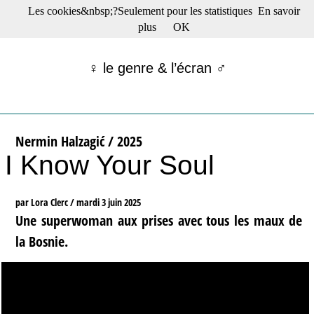
Les cookies&nbsp;?Seulement pour les statistiques
En savoir
☰ Menu
plus
OK
Films en salle
Films récents
♀ le genre & l’écran ♂
Séries
Films -TV/plates-formes
Classique
Publications
Nermin Halzagić / 2025
Tribunes
I Know Your Soul
Bloc-notes
Archives
Actu : "La Nouvelle Vague"
par Lora Clerc /
mardi 3 juin 2025
S’abonner à la Lettre !
Une superwoman aux prises avec tous les maux de
la Bosnie.