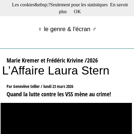
Les cookies&nbsp;?Seulement pour les statistiques
En savoir
☰ Menu
plus
OK
Films en salle
Films récents
♀ le genre & l’écran ♂
Séries
Films -TV/plates-formes
Classique
Publications
Marie Kremer et Frédéric Krivine /2026
Tribunes
L’Affaire Laura Stern
Bloc-notes
Archives
Actu : "La Nouvelle Vague"
Par Geneviève Sellier /
lundi 23 mars 2026
S’abonner à la Lettre !
Quand la lutte contre les VSS mène au crime!