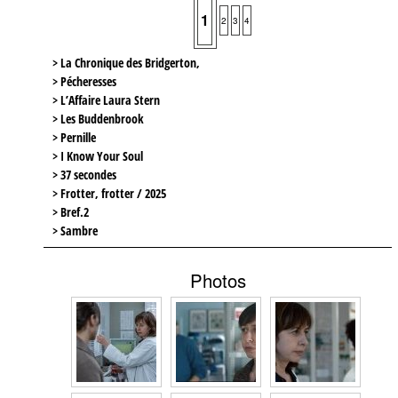
1
2
3
4
> La Chronique des Bridgerton,
> Pécheresses
> L’Affaire Laura Stern
> Les Buddenbrook
> Pernille
> I Know Your Soul
> 37 secondes
> Frotter, frotter / 2025
> Bref.2
> Sambre
Photos