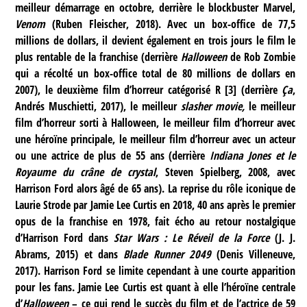
meilleur démarrage en octobre, derrière le blockbuster Marvel,
Venom
(Ruben Fleischer, 2018). Avec un box-office de 77,5
millions de dollars, il devient également en trois jours le film le
plus rentable de la franchise (derrière
Halloween
de Rob Zombie
qui a récolté un box-office total de 80 millions de dollars en
2007), le deuxième film d’horreur catégorisé R
[
3
]
(derrière
Ça
,
Andrés Muschietti, 2017), le meilleur
slasher movie,
le meilleur
film d’horreur sorti à Halloween, le meilleur film d’horreur avec
une héroïne principale, le meilleur film d’horreur avec un acteur
ou une actrice de plus de 55 ans (derrière
Indiana Jones et le
Royaume du crâne de crystal
, Steven Spielberg, 2008, avec
Harrison Ford alors âgé de 65 ans). La reprise du rôle iconique de
Laurie Strode par Jamie Lee Curtis en 2018, 40 ans après le premier
opus de la franchise en 1978, fait écho au retour nostalgique
d’Harrison Ford dans
Star Wars : Le Réveil de la Force
(J. J.
Abrams, 2015) et dans
Blade Runner 2049
(Denis Villeneuve,
2017). Harrison Ford se limite cependant à une courte apparition
pour les fans. Jamie Lee Curtis est quant à elle l’héroïne centrale
d’
Halloween
– ce qui rend le succès du film et de l’actrice de 59