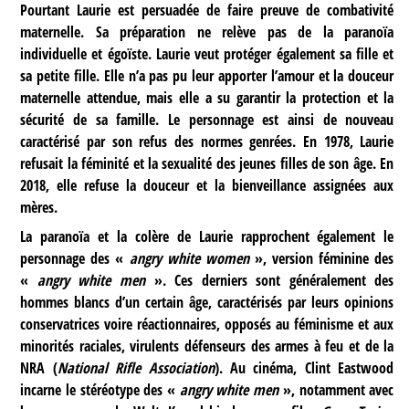
Pourtant Laurie est persuadée de faire preuve de combativité
maternelle. Sa préparation ne relève pas de la paranoïa
individuelle et égoïste. Laurie veut protéger également sa fille et
sa petite fille. Elle n’a pas pu leur apporter l’amour et la douceur
maternelle attendue, mais elle a su garantir la protection et la
sécurité de sa famille. Le personnage est ainsi de nouveau
caractérisé par son refus des normes genrées. En 1978, Laurie
refusait la féminité et la sexualité des jeunes filles de son âge. En
2018, elle refuse la douceur et la bienveillance assignées aux
mères.
La paranoïa et la colère de Laurie rapprochent également le
personnage des «
angry white women
», version féminine des
«
angry white men
». Ces derniers sont généralement des
hommes blancs d’un certain âge, caractérisés par leurs opinions
conservatrices voire réactionnaires, opposés au féminisme et aux
minorités raciales, virulents défenseurs des armes à feu et de la
NRA (
National Rifle Association
). Au cinéma, Clint Eastwood
incarne le stéréotype des «
angry white men
», notamment avec