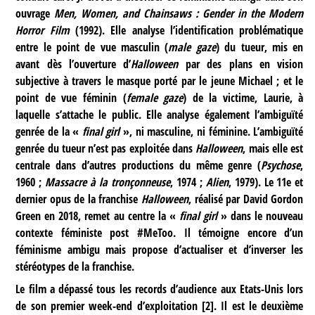
ouvrage
Men, Women, and Chainsaws : Gender in the Modern
Horror Film
(1992). Elle analyse l’identification problématique
entre le point de vue masculin (
male gaze
) du tueur, mis en
avant dès l’ouverture d’
Halloween
par des plans en vision
subjective à travers le masque porté par le jeune Michael ; et le
point de vue féminin (
female gaze
) de la victime, Laurie, à
laquelle s’attache le public. Elle analyse également l’ambiguïté
genrée de la «
final girl
», ni masculine, ni féminine. L’ambiguïté
genrée du tueur n’est pas exploitée dans
Halloween
, mais elle est
centrale dans d’autres productions du même genre (
Psychose
,
1960 ;
Massacre à la tronçonneuse
, 1974 ;
Alien
, 1979). Le 11e et
dernier opus de la franchise
Halloween
, réalisé par David Gordon
Green en 2018, remet au centre la «
final girl
» dans le nouveau
contexte féministe post #MeToo. Il témoigne encore d’un
féminisme ambigu mais propose d’actualiser et d’inverser les
stéréotypes de la franchise.
Le film a dépassé tous les records d’audience aux Etats-Unis lors
de son premier week-end d’exploitation
[
2
]
. Il est le deuxième