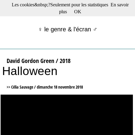
Les cookies&nbsp;?Seulement pour les statistiques
En savoir
☰ Menu
plus
OK
Films en salle
Films récents
♀ le genre & l’écran ♂
Séries
Films -TV/plates-formes
Classique
Publications
David Gordon Green / 2018
Tribunes
Halloween
Bloc-notes
Archives
Actu : "La Nouvelle Vague"
>> Célia Sauvage /
dimanche 18 novembre 2018
S’abonner à la Lettre !