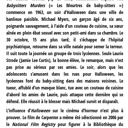
Babysitters Murders
(« Les Meurtres de baby-sitters »)
commence en 1963, un soir d’Halloween dans une ville de
banlieue paisible. Michael Myers, un garçon âgé de six ans,
poignarde sauvagement, à l’aide d’un couteau de cuisine, sa sœur
aînée en plein ébat sexuel avec son petit-ami dans sa chambre. Le
30 octobre, 15 ans plus tard, il s’échappe de l’hôpital
psychiatrique, retourne dans sa ville natale pour semer la terreur.
Il suit toute la journée un groupe de trois lycéennes. Seule Laurie
Strode (Jamie Lee Curtis), la bonne élève, le remarque, mais n’est
pas prise au sérieux par ses amies. Le soir, alors que les
adolescents s’amusent dans les rues pour Halloween, les
lycéennes font du baby-sitting dans des maisons voisines. Le
tueur, affublé d’un masque blanc, tue avec un couteau de cuisine
d’abord les amies de Laurie, puis attaque cette dernière qui se
défend. Elle réussit à le blesser mais Michael survit et disparaît.
L’influence d’
Halloween
sur le cinéma d’horreur n’est plus à
prouver. Le film de Carpenter a même été sélectionné en 2006 par
le
National Film Registry
pour figurer à la Bibliothèque du