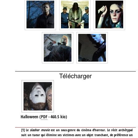
Télécharger
Halloween
(
PDF
-
460.5 kio
)
[
1
]
Le
slasher movie
est un sous-genre du cinéma d’horreur. Le récit archétypal
suit un tueur qui élimine ses victimes avec un objet tranchant, de préférence un