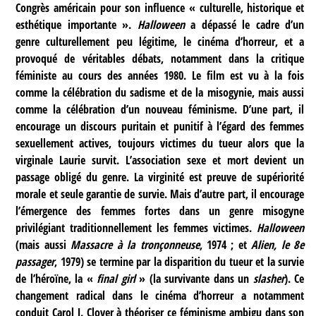
Congrès américain pour son influence « culturelle, historique et
esthétique importante ».
Halloween
a dépassé le cadre d’un
genre culturellement peu légitime, le cinéma d’horreur, et a
provoqué de véritables débats, notamment dans la critique
féministe au cours des années 1980. Le film est vu à la fois
comme la célébration du sadisme et de la misogynie, mais aussi
comme la célébration d’un nouveau féminisme. D’une part, il
encourage un discours puritain et punitif à l’égard des femmes
sexuellement actives, toujours victimes du tueur alors que la
virginale Laurie survit. L’association sexe et mort devient un
passage obligé du genre. La virginité est preuve de supériorité
morale et seule garantie de survie. Mais d’autre part, il encourage
l’émergence des femmes fortes dans un genre misogyne
privilégiant traditionnellement les femmes victimes.
Halloween
(mais aussi
Massacre à la tronçonneuse
, 1974 ; et
Alien, le 8e
passager
, 1979) se termine par la disparition du tueur et la survie
de l’héroïne, la «
final girl
» (la survivante dans un
slasher
). Ce
changement radical dans le cinéma d’horreur a notamment
conduit Carol J. Clover à théoriser ce féminisme ambigu dans son