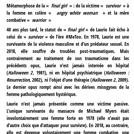
Métamorphose de la «
final girl
» : de la victime «
survivor
» à
la femme en colère «
angry white woman
» et la mère
combative «
warrior
»
40 ans plus tard, le statut de «
final girl
» de Laurie fait écho à
celui de «
survivor
» de l’ère #MeToo. En 1978, Laurie est une
survivante de la violence masculine et d’un prédateur sexuel. En
2018, elle souffre de troubles post-traumatiques. Mais
contrairement au traitement de son traumatisme dans les
précédents opus, Laurie n’est jamais internée en hôpital
(
Halloween 2
, 1981), ni en hôpital psychiatrique (
Halloween :
Resurrection
, 2002), ni l’objet d’une thérapie (
Halloween 2
, 2009).
Le dernier opus rompt ainsi avec les dérives misogynes de la
femme pathologiquement hystérique.
Laurie n’est jamais présentée comme une victime passive.
L’unique survivante du massacre de Michael Myers était
involontairement une femme forte en 1978 (elle n’avait pas
d’autre choix que d’attaquer pour survivre). En 2018, au contraire,
elle est devenue volontairement une femme combative, une