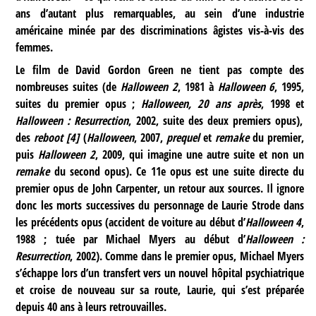
ans d’autant plus remarquables, au sein d’une industrie
américaine minée par des discriminations âgistes vis-à-vis des
femmes.
Le film de David Gordon Green ne tient pas compte des
nombreuses suites (de
Halloween 2
, 1981 à
Halloween 6
, 1995,
suites du premier opus ;
Halloween, 20 ans après
, 1998 et
Halloween : Resurrection
, 2002, suite des deux premiers opus),
des
reboot
[
4
]
(
Halloween
, 2007,
prequel
et
remake
du premier,
puis
Halloween 2
, 2009, qui imagine une autre suite et non un
remake
du second opus). Ce 11e opus est une suite directe du
premier opus de John Carpenter, un retour aux sources. Il ignore
donc les morts successives du personnage de Laurie Strode dans
les précédents opus (accident de voiture au début d’
Halloween 4
,
1988 ; tuée par Michael Myers au début d’
Halloween :
Resurrection
, 2002). Comme dans le premier opus, Michael Myers
s’échappe lors d’un transfert vers un nouvel hôpital psychiatrique
et croise de nouveau sur sa route, Laurie, qui s’est préparée
depuis 40 ans à leurs retrouvailles.