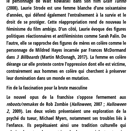
le personnage de Walt Kowalski dans son film
Gran Turino
(2008). Laurie Strode est une femme blanche d’une soixantaine
d’années, qui défend également l’entraînement à la survie et le
droit de se protéger. Cette réappropriation rend de nouveau le
féminisme du film ambigu. D’un côté, Laurie évoque des figures
politiques réactionnaires et antiféministes comme Sarah Palin. De
l’autre, elle se rapproche des figures de mères en colère comme le
personnage de Mildred Hayes incarnée par Frances McDormand
dans
3 Billboards
(Martin McDonagh, 2017). La femme en colère
dérange car elle proteste contre l’oppression dont elle est victime,
contrairement aux hommes en colère qui cherchent à préserver
leur domination dans un monde en mutation.
Fin de la fascination pour la brute masculine
Le nouvel opus de la franchise s’oppose fermement aux
reboots/remakes
de Rob Zombie (
Halloween
, 2007 ;
Halloween
2
, 2009). Les deux volets présentaient une exploration de la
psyché du tueur, Michael Myers, notamment ses troubles liés à
l’enfance. Ils perpétuaient ainsi une tradition culturelle qui