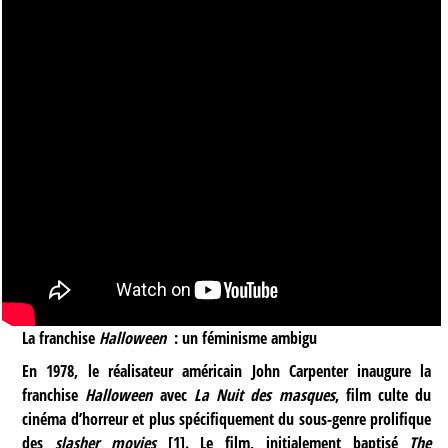
La franchise
Halloween
: un féminisme ambigu
En 1978, le réalisateur américain John Carpenter inaugure la
franchise
Halloween
avec
La Nuit des masques
, film culte du
cinéma d’horreur et plus spécifiquement du sous-genre prolifique
des
slasher movies
[
1
]
. Le film, initialement baptisé
The