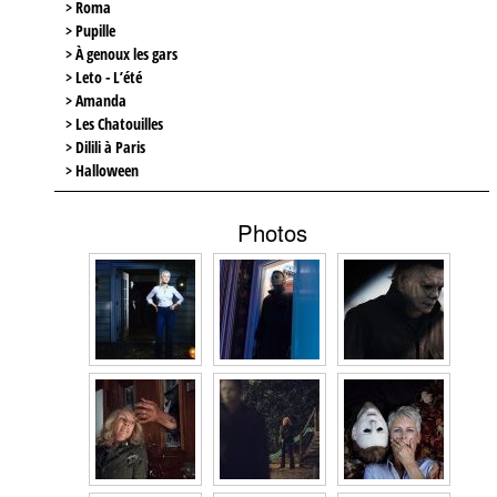
> Roma
> Pupille
> À genoux les gars
> Leto - L’été
> Amanda
> Les Chatouilles
> Dilili à Paris
> Halloween
Photos