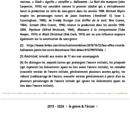
couteau. «
Slash
» signifie «
entailler
».
Halloween : La Nuit des masques
(John
Carpenter, 1978) est considéré comme le premier
slasher
qui a véritablement
lancé la production en série du sous-genre dans les années 1980. Michael Myers
inspire les personnages tueurs de Jason Voorhees (
Vendredi 13
, Sean S.
Cunningham, 1980), de Freddy Krueger (
Les Griffes de la nuit
, Wes Craven,
1984).
Scream
(Wes Craven, 1996) relance la production dans les années 1990-
2000.
Psychose
(Alfred Hitchcock, 1960),
Massacre à la tronçonneuse
(Tobe
Hooper, 1974) et
Black Christmas
(Bob Clark, 1974) ont eu une influence majeure
également sur la constitution du sous-genre.
[
2
]
https://www.forbes.com/sites/scottmendelson/2018/10/22/box-office-records-
halloween-jamie-lee-curtis-blumhouse-76m-debut/#167f9f79766b
[
3
]
Restricted
, interdit aux moins de 17 ans non accompagnés
[
4
]
On distingue les
sequels
(suites qui prolongent l’œuvre initiale), les
prequels
(qui explorent les événements ayant eu lieu avant l’œuvre initiale), les
remakes
(nouvelle version de l’œuvre initiale, généralement plusieurs années après), les
reboot
(redémarrage de l’œuvre, nouvelle version généralement à partir d’un ou
plusieurs personnages de l’œuvre initiale qui ignore les événements ayant eu
lieu dans l’œuvre initiale).
2015 - 2026 ♀ le genre & l’écran ♂