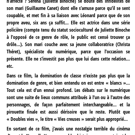
n’affecte ? Séréna (Juliette Binoche) se doute des infidélités de
son mari (Guillaume Canet) dont elle s’amuse parce qu’il se sent
coupable, et met fin à sa liaison avec Léonard parce que de son
propre aveu, six ans ça suffit… Elle est actrice dans une série
policière (compte tenu du statut socioculturel de Juliette Binoche
à l’opposé de ce genre de rôle, le public est censé trouver ça
drôle…). Son mari couche avec sa jeune collaboratrice (Christa
Théret), spécialiste du numérique, parce que l’occasion se
présente. Elle ne s’investit pas plus que lui dans cette relation…
etc.
Dans ce film, la domination de classe n’existe pas plus que la
domination de genre, et bien entendu on est entre « blancs »…
Tout cela est d’un ennui profond. Les débats sur le numérique
sont une suite de lieux communs attribués à l’un ou à l’autre des
personnages, de façon parfaitement interchangeable… et la
pirouette finale est aussi dérisoire que le reste. Plutôt que
« Doubles vies », le titre « Vies creuses » serait plus approprié…
En sortant de ce film, j’avais une nostalgie terrible du cinéma