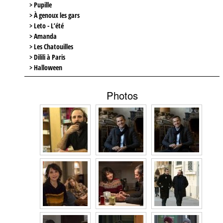
> Pupille
> À genoux les gars
> Leto - L’été
> Amanda
> Les Chatouilles
> Dilili à Paris
> Halloween
Photos