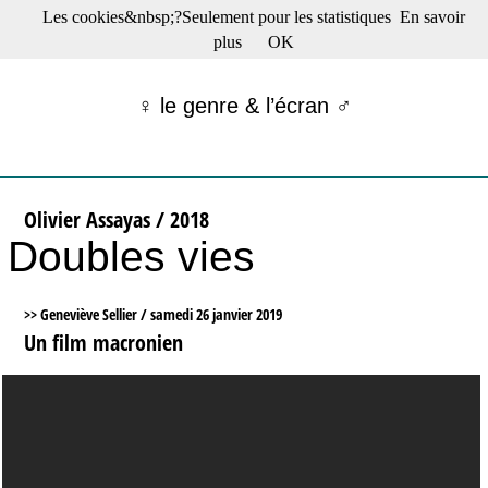
Les cookies&nbsp;?Seulement pour les statistiques
En savoir
☰ Menu
plus
OK
Films en salle
Films récents
♀ le genre & l’écran ♂
Séries
Films -TV/plates-formes
Classique
Publications
Olivier Assayas / 2018
Tribunes
Doubles vies
Bloc-notes
Archives
Actu : "La Nouvelle Vague"
>> Geneviève Sellier /
samedi 26 janvier 2019
S’abonner à la Lettre !
Un film macronien