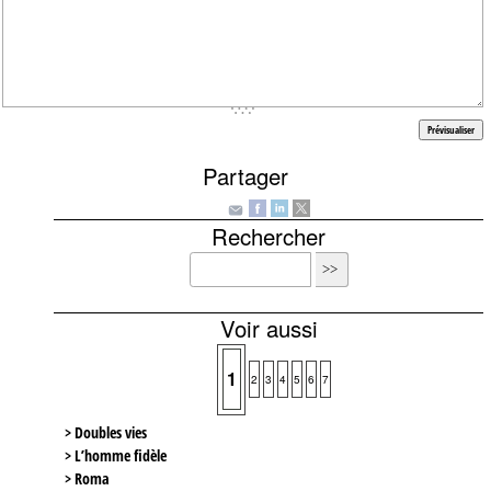
Partager
Rechercher
Voir aussi
1
2
3
4
5
6
7
> Doubles vies
> L’homme fidèle
> Roma