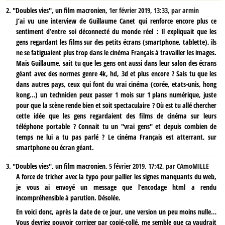
2.
"Doubles vies", un film macronien,
1er février 2019, 13:33
,
par
armin
J’ai vu une interview de Guillaume Canet qui renforce encore plus ce
sentiment d’entre soi déconnecté du monde réel : Il expliquait que les
gens regardant les films sur des petits écrans (smartphone, tablette), ils
ne se fatiguaient plus trop dans le cinéma Français à travailler les images.
Mais Guillaume, sait tu que les gens ont aussi dans leur salon des écrans
géant avec des normes genre 4k, hd, 3d et plus encore ? Sais tu que les
dans autres pays, ceux qui font du vrai cinéma (corée, etats-unis, hong
kong…) un technicien peux passer 1 mois sur 1 plans numérique, juste
pour que la scène rende bien et soit spectaculaire ? Où est tu allé chercher
cette idée que les gens regardaient des films de cinéma sur leurs
téléphone portable ? Connait tu un "vrai gens" et depuis combien de
temps ne lui a tu pas parlé ? Le cinéma Français est atterrant, sur
smartphone ou écran géant.
3.
"Doubles vies", un film macronien,
5 février 2019, 17:42
,
par
CAmoMILLE
A force de tricher avec la typo pour pallier les signes manquants du web,
je vous ai envoyé un message que l’encodage html a rendu
incompréhensible à parution. Désolée.
En voici donc, après la date de ce jour, une version un peu moins nulle…
Vous devriez pouvoir corriger par copié-collé, me semble que ça vaudrait