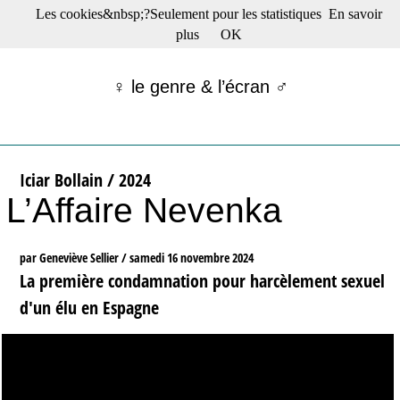
Les cookies&nbsp;?Seulement pour les statistiques
En savoir
☰ Menu
plus
OK
Films en salle
Films récents
♀ le genre & l’écran ♂
Séries
Films -TV/plates-formes
Classique
Publications
Iciar Bollain / 2024
Tribunes
L’Affaire Nevenka
Bloc-notes
Archives
Actu : "La Nouvelle Vague"
par Geneviève Sellier /
samedi 16 novembre 2024
S’abonner à la Lettre !
La première condamnation pour harcèlement sexuel
d'un élu en Espagne