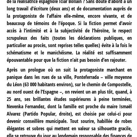
de la réalisatrice espagnole Iciar Bollain ? Sans doute d’abord à un
long travail d’écriture (deux ans) et de documentation auprès de
la protagoniste de l’affaire elle-même, encore vivante, et de
beaucoup de témoins de l’époque. Si la fiction permet d’avoir
accès à l’intimité et à la subjectivité de l’héroïne, le respect
scrupuleux des faits (toutes les déclarations publiques, en
particulier au procès, sont reprises telles quelles) évite à la fois le
schématisme et le manichéisme. La réalité est suffisamment
épouvantable pour que la fiction n’ait pas besoin d’en rajouter.
Après un prologue où on suit la protagoniste marchant en
panique dans les rues de sa ville, Ponteferrada – ville moyenne
du Léon (63 000 habitants environ), sur le chemin de Compostelle,
au nord ouest de l’Espagne –, on revient un an plus tôt, quand, à
25 ans, ses brillantes études supérieures à peine terminées,
Nevenka Fernandez, dont la famille est proche du maire Ismaël
Alvarez (Partido Popular, droite), est choisie par celui-ci pour
devenir conseillère municipale. Tout sourire, habillée de robes
élégantes et sobres qui mettent en valeur sa silhouette gracile,
elle se retrouve du jour au lendemain responsable des finances de