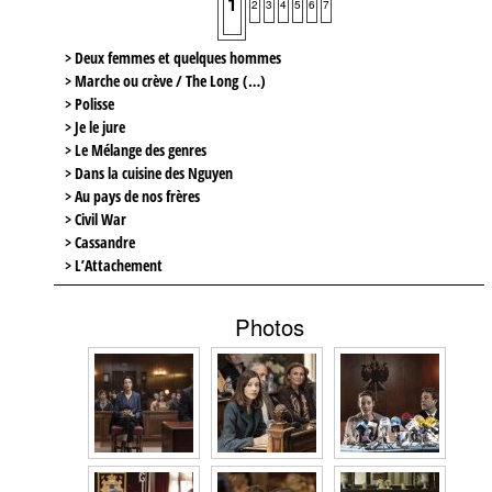
1
2
3
4
5
6
7
> Deux femmes et quelques hommes
> Marche ou crève / The Long (…)
> Polisse
> Je le jure
> Le Mélange des genres
> Dans la cuisine des Nguyen
> Au pays de nos frères
> Civil War
> Cassandre
> L’Attachement
Photos