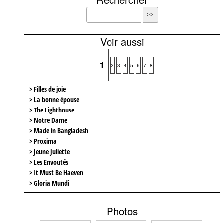
Voir aussi
1
2
3
4
5
6
7
8
> Filles de joie
> La bonne épouse
> The Lighthouse
> Notre Dame
> Made in Bangladesh
> Proxima
> Jeune Juliette
> Les Envoutés
> It Must Be Haeven
> Gloria Mundi
Photos