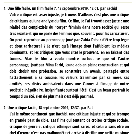
1.
Une fille facile, un film facile ?,
15 septembre 2019, 19:01
,
par
rachid
Votre critique est assez injuste, je trouve. D’ailleurs c’est plus une critique
de critiques qu’une analyse du film. Ce film, je l’ai trouvé assez juste : une
réalité des complexités du "corps" féminin dans notre société qui reste
très sexiste et qui ne parle des femmes que, souvent, pour les caricaturer.
On peut reprocher au personnage joué par Zahia Dehar d’être trop léger
et donc caricatural ? Ce n’est qu’à l’image dont l’affublent les médias
dominants, et les critiques que vous citez le prouvent, en en faisant des
tonnes. Mais le film a voulu montré surtout ce que vit l’autre
personnage, joué par Mina Farid, jeune ado en pleine construction et qui
doit choisir une profession, se construire un avenir, partagée entre
l’attachement à sa cousine, les valeurs transmises par sa mère, ses
amitiés, ses désirs ambivalents dans une Cannes à l’image de notre
société : inégalitaire, insignifiante surtout l’été. C’est un beau portrait le
temps d’un été, rien de plus mais c’est déjà pas mal.
2.
Une critique facile,
18 septembre 2019, 12:37
,
par
Pat
J’ai le même sentiment que Rachid, une critique injuste et qui se trompe
en grande part de cible. Les films qui tentent de croiser critique sociale,
critique de genre et critique ethnique sont rares, et celui ci sans être un
chef d’œuvre n’est pas malhonnête et arrive à distiller une petite musique