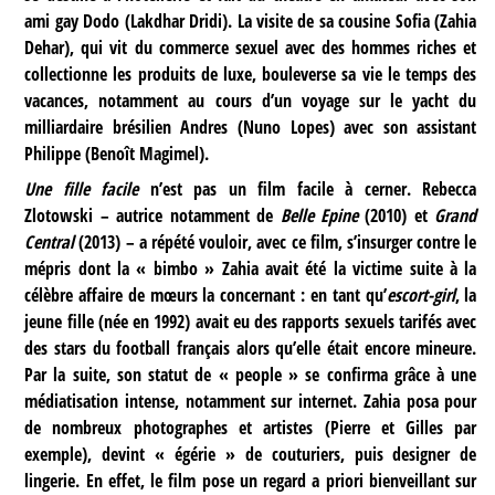
ami gay Dodo (Lakdhar Dridi). La visite de sa cousine Sofia (Zahia
Dehar), qui vit du commerce sexuel avec des hommes riches et
collectionne les produits de luxe, bouleverse sa vie le temps des
vacances, notamment au cours d’un voyage sur le yacht du
milliardaire brésilien Andres (Nuno Lopes) avec son assistant
Philippe (Benoît Magimel).
Une fille facile
n’est pas un film facile à cerner. Rebecca
Zlotowski – autrice notamment de
Belle Epine
(2010) et
Grand
Central
(2013) – a répété vouloir, avec ce film, s’insurger contre le
mépris dont la « bimbo » Zahia avait été la victime suite à la
célèbre affaire de mœurs la concernant : en tant qu’
escort-girl
, la
jeune fille (née en 1992) avait eu des rapports sexuels tarifés avec
des stars du football français alors qu’elle était encore mineure.
Par la suite, son statut de « people » se confirma grâce à une
médiatisation intense, notamment sur internet. Zahia posa pour
de nombreux photographes et artistes (Pierre et Gilles par
exemple), devint « égérie » de couturiers, puis designer de
lingerie. En effet, le film pose un regard a priori bienveillant sur