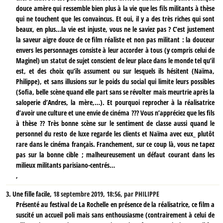
douce amère qui ressemble bien plus à la vie que les fils militants à thèse
qui ne touchent que les convaincus. Et oui, il y a des très riches qui sont
beaux, en plus…la vie est injuste, vous ne le saviez pas ? C’est justement
la saveur aigre douce de ce film réaliste et non pas militant : la douceur
envers les personnages consiste à leur accorder à tous (y compris celui de
Maginel) un statut de sujet conscient de leur place dans le monde tel qu’il
est, et des choix qu’ils assument ou sur lesquels ils hésitent (Naïma,
Philippe), et sans illusions sur le poids du social qui limite leurs possibles
(Sofia, belle scène quand elle part sans se révolter mais meurtrie après la
saloperie d’Andres, la mère,…). Et pourquoi reprocher à la réalisatrice
d’avoir une culture et une envie de cinéma ??? Vous n’appréciez que les fils
à thèse ?? Très bonne scène sur le sentiment de classe aussi quand le
personnel du resto de luxe regarde les clients et Naïma avec eux_ plutôt
rare dans le cinéma français. Franchement, sur ce coup là, vous ne tapez
pas sur la bonne cible ; malheureusement un défaut courant dans les
milieux militants parisiano-centrés…
,
3.
Une fille facile,
18 septembre 2019, 18:56
,
par
PHILIPPE
Présenté au festival de La Rochelle en présence de la réalisatrice, ce film a
suscité un accueil poli mais sans enthousiasme (contrairement à celui de