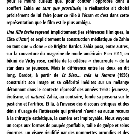
pour le moins curieux que, pour contrer l’opprobre dont a
souffert Zahia
en tant que prostituée
, la réalisatrice ait choisi
précisément de lui faire jouer ce rôle à l’écran et c’est dans cette
représentation que le film est le plus ambigu.
Une fille facile
reprend implicitement (les références filmiques, la
Côte d’Azur) et explicitement la construction médiatique de Zahia
en tant que « clone » de Brigitte Bardot. Zahia posa, entre autres,
sur la couverture du magazine de mode américain
V
en 2011, en
bikini de Vichy rose, coiffée de la célèbre « choucroute » de la
star dans sa jeunesse. Mais la différence entre les deux en dit
long. Bardot, à partir de
Et Dieu… créa la femme
(1956)
construisit son image et sa célébrité inédites sur un mélange
détonnant dans le contexte répressif des années 1950 : jeunesse,
érotisme, et
naturel
. Zahia, au contraire, fonde sa persona sur le
pastiche et l’artifice. Et là, à l’inverse des discours critiques et des
dénis d’usage de l’intéressée qui prétend n’avoir eu aucun recours
à la chirurgie esthétique, la caméra est impitoyable. Nous voyons
un corps aux formes de poupée gonflable, taille de guêpe et seins
énormes, un visage rigidifié par des pommettes arrondies et des