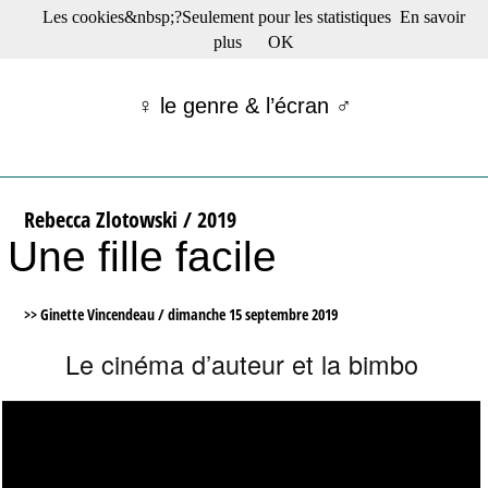
Les cookies&nbsp;?Seulement pour les statistiques
En savoir
☰ Menu
plus
OK
Films en salle
Films récents
♀ le genre & l’écran ♂
Séries
Films -TV/plates-formes
Classique
Publications
Rebecca Zlotowski / 2019
Tribunes
Une fille facile
Bloc-notes
Archives
Actu : "La Nouvelle Vague"
>> Ginette Vincendeau /
dimanche 15 septembre 2019
S’abonner à la Lettre !
Le cinéma d’auteur et la bimbo