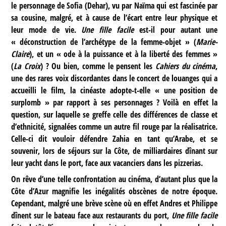
le personnage de Sofia (Dehar), vu par Naïma qui est fascinée par
sa cousine, malgré, et à cause de l’écart entre leur physique et
leur mode de vie.
Une fille facile
est-il pour autant une
« déconstruction de l’archétype de la femme-objet » (
Marie-
Claire
), et un « ode à la puissance et à la liberté des femmes »
(
La Croix
) ? Ou bien, comme le pensent les
Cahiers du cinéma
,
une des rares voix discordantes dans le concert de louanges qui a
accueilli le film, la cinéaste adopte-t-elle « une position de
surplomb » par rapport à ses personnages ? Voilà en effet la
question, sur laquelle se greffe celle des différences de classe et
d’ethnicité, signalées comme un autre fil rouge par la réalisatrice.
Celle-ci dit vouloir défendre Zahia en tant qu’Arabe, et se
souvenir, lors de séjours sur la Côte, de milliardaires dînant sur
leur yacht dans le port, face aux vacanciers dans les pizzerias.
On rêve d’une telle confrontation au cinéma, d’autant plus que la
Côte d’Azur magnifie les inégalités obscènes de notre époque.
Cependant, malgré une brève scène où en effet Andres et Philippe
dînent sur le bateau face aux restaurants du port,
Une fille facile