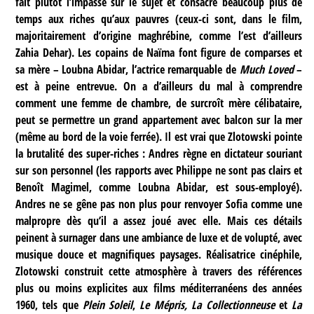
fait plutôt l’impasse sur le sujet et consacre beaucoup plus de
temps aux riches qu’aux pauvres (ceux-ci sont, dans le film,
majoritairement d’origine maghrébine, comme l’est d’ailleurs
Zahia Dehar). Les copains de Naïma font figure de comparses et
sa mère – Loubna Abidar, l’actrice remarquable de
Much Loved
–
est à peine entrevue. On a d’ailleurs du mal à comprendre
comment une femme de chambre, de surcroît mère célibataire,
peut se permettre un grand appartement avec balcon sur la mer
(même au bord de la voie ferrée). Il est vrai que Zlotowski pointe
la brutalité des super-riches : Andres règne en dictateur souriant
sur son personnel (les rapports avec Philippe ne sont pas clairs et
Benoît Magimel, comme Loubna Abidar, est sous-employé).
Andres ne se gêne pas non plus pour renvoyer Sofia comme une
malpropre dès qu’il a assez joué avec elle. Mais ces détails
peinent à surnager dans une ambiance de luxe et de volupté, avec
musique douce et magnifiques paysages. Réalisatrice cinéphile,
Zlotowski construit cette atmosphère à travers des références
plus ou moins explicites aux films méditerranéens des années
1960, tels que
Plein Soleil
,
Le Mépris, La Collectionneuse
et
La