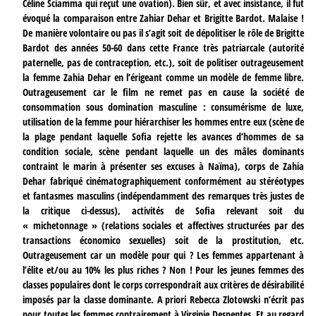
Céline Sciamma qui reçut une ovation). Bien sûr, et avec insistance, il fut
évoqué la comparaison entre Zahiar Dehar et Brigitte Bardot. Malaise !
De manière volontaire ou pas il s’agit soit de dépolitiser le rôle de Brigitte
Bardot des années 50-60 dans cette France très patriarcale (autorité
paternelle, pas de contraception, etc.), soit de politiser outrageusement
la femme Zahia Dehar en l’érigeant comme un modèle de femme libre.
Outrageusement car le film ne remet pas en cause la société de
consommation sous domination masculine : consumérisme de luxe,
utilisation de la femme pour hiérarchiser les hommes entre eux (scène de
la plage pendant laquelle Sofia rejette les avances d’hommes de sa
condition sociale, scène pendant laquelle un des mâles dominants
contraint le marin à présenter ses excuses à Naïma), corps de Zahia
Dehar fabriqué cinématographiquement conformément au stéréotypes
et fantasmes masculins (indépendamment des remarques très justes de
la critique ci-dessus), activités de Sofia relevant soit du
« michetonnage » (relations sociales et affectives structurées par des
transactions économico sexuelles) soit de la prostitution, etc.
Outrageusement car un modèle pour qui ? Les femmes appartenant à
l’élite et/ou au 10% les plus riches ? Non ! Pour les jeunes femmes des
classes populaires dont le corps correspondrait aux critères de désirabilité
imposés par la classe dominante. A priori Rebecca Zlotowski n’écrit pas
pour toutes les femmes contrairement à Virginie Despentes. Et au regard