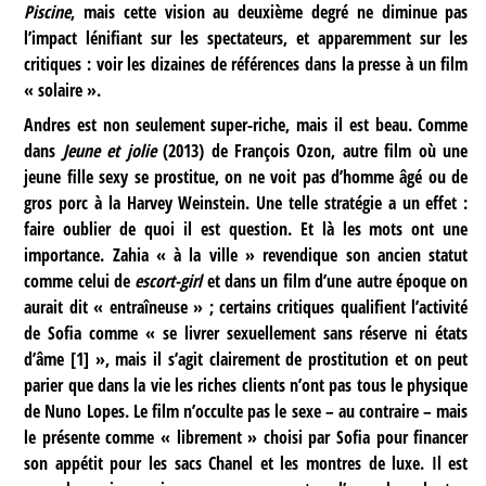
Piscine
, mais cette vision au deuxième degré ne diminue pas
l’impact lénifiant sur les spectateurs, et apparemment sur les
critiques : voir les dizaines de références dans la presse à un film
« solaire ».
Andres est non seulement super-riche, mais il est beau. Comme
dans
Jeune et jolie
(2013) de François Ozon, autre film où une
jeune fille sexy se prostitue, on ne voit pas d’homme âgé ou de
gros porc à la Harvey Weinstein. Une telle stratégie a un effet :
faire oublier de quoi il est question. Et là les mots ont une
importance. Zahia « à la ville » revendique son ancien statut
comme celui de
escort-girl
et dans un film d’une autre époque on
aurait dit « entraîneuse » ; certains critiques qualifient l’activité
de Sofia comme « se livrer sexuellement sans réserve ni états
d’âme
[
1
]
», mais il s’agit clairement de prostitution et on peut
parier que dans la vie les riches clients n’ont pas tous le physique
de Nuno Lopes. Le film n’occulte pas le sexe – au contraire – mais
le présente comme « librement » choisi par Sofia pour financer
son appétit pour les sacs Chanel et les montres de luxe. Il est