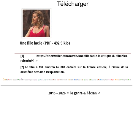
Télécharger
Une fille facile
(
PDF
-
492.9 kio
)
[
1
]
https://cinedweller.com/movie/une-fille-facile-la-critique-du-film/?cn-
reloaded=1
[
2
]
Le film a fait environ 65 000 entrées sur la France entière, à l’issue de sa
deuxième semaine d’exploitation.
2015 - 2026 ♀ le genre & l’écran ♂