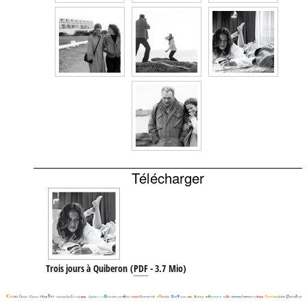
Télécharger
Trois jours à Quiberon
(
PDF
-
3.7 Mio
)