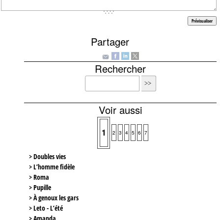
Partager
Rechercher
Voir aussi
1
2
3
4
5
6
7
> Doubles vies
> L’homme fidèle
> Roma
> Pupille
> À genoux les gars
> Leto - L’été
> Amanda