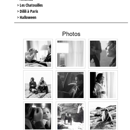
> Les Chatouilles
> Dilili à Paris
> Halloween
Photos