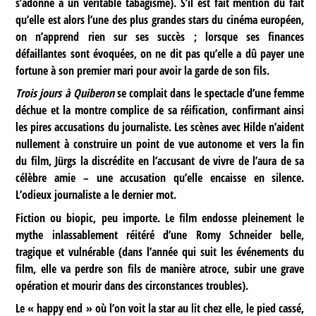
s’adonne à un véritable tabagisme). S’il est fait mention du fait
qu’elle est alors l’une des plus grandes stars du cinéma européen,
on n’apprend rien sur ses succès ; lorsque ses finances
défaillantes sont évoquées, on ne dit pas qu’elle a dû payer une
fortune à son premier mari pour avoir la garde de son fils.
Trois jours à Quiberon
se complait dans le spectacle d’une femme
déchue et la montre complice de sa réification, confirmant ainsi
les pires accusations du journaliste. Les scènes avec Hilde n’aident
nullement à construire un point de vue autonome et vers la fin
du film, Jürgs la discrédite en l’accusant de vivre de l’aura de sa
célèbre amie – une accusation qu’elle encaisse en silence.
L’odieux journaliste a le dernier mot.
Fiction ou biopic, peu importe. Le film endosse pleinement le
mythe inlassablement réitéré d’une Romy Schneider belle,
tragique et vulnérable (dans l’année qui suit les événements du
film, elle va perdre son fils de manière atroce, subir une grave
opération et mourir dans des circonstances troubles).
Le « happy end » où l’on voit la star au lit chez elle, le pied cassé,