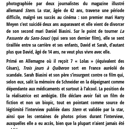
photographiée par deux journalistes du magazine illustré
allemand
Stern
. La star, âgée de 42 ans, traverse une période
difficile, malgré ses succès au cinéma : son premier mari Harry
Meyen s’est suicidé deux ans auparavant et elle vient de divorcer
de son second mari Daniel Biasini. Sur le point de tourner
La
Passante du Sans-Souci
(qui sera son dernier film), elle se sent
tiraillée entre sa carrière et ses enfants, David et Sarah, d’autant
plus que David, âgé de 14 ans, ne veut plus vivre avec elle.
Primé en Allemagne où il reçoit 7 « Lolas » (équivalent des
Césars),
Trois jours à Quiberon
sort en France auréolé de
scandale. Sarah Biasini et son père s’insurgent contre ce film qui,
selon eux, salit la mémoire de Schneider en la dépeignant comme
dépendante aux médicaments et surtout à l’alcool. La position de
la réalisatrice est ambigüe. Elle déclare avoir fait un film de
fiction et non un biopic, tout en pointant comme source de
légitimité l’interview publiée dans
Stern
et validée par la star,
ainsi que les centaines de photos prises durant l’interview,
auxquelles elle a eu accès, bien que la plupart n’aient jamais été