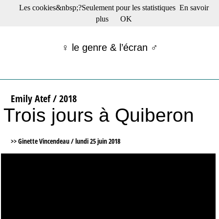
Les cookies&nbsp;?Seulement pour les statistiques
En savoir
☰ Menu
plus
OK
Films en salle
Films récents
♀ le genre & l’écran ♂
Séries
Films -TV/plates-formes
Classique
Publications
Emily Atef / 2018
Tribunes
Trois jours à Quiberon
Bloc-notes
Archives
Actu : "La Nouvelle Vague"
>> Ginette Vincendeau /
lundi 25 juin 2018
S’abonner à la Lettre !