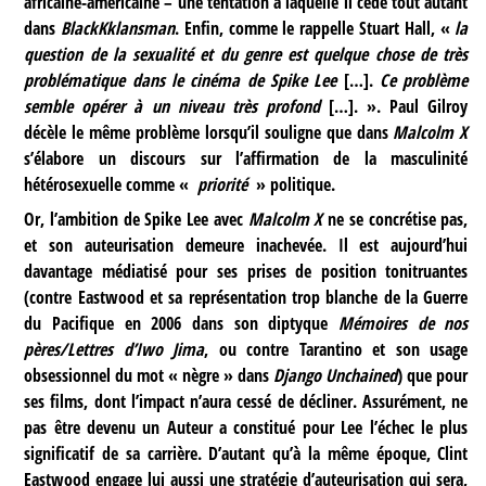
africaine-américaine – une tentation à laquelle il cède tout autant
dans
BlackKklansman
. Enfin, comme le rappelle Stuart Hall, «
la
question de la sexualité et du genre est quelque chose de très
problématique dans le cinéma de Spike Lee
[…].
Ce problème
semble opérer à un niveau très profond
[…]. ». Paul Gilroy
décèle le même problème lorsqu’il souligne que dans
Malcolm X
s’élabore un discours sur l’affirmation de la masculinité
hétérosexuelle comme «
priorité
» politique.
Or, l’ambition de Spike Lee avec
Malcolm X
ne se concrétise pas,
et son auteurisation demeure inachevée. Il est aujourd’hui
davantage médiatisé pour ses prises de position tonitruantes
(contre Eastwood et sa représentation trop blanche de la Guerre
du Pacifique en 2006 dans son diptyque
Mémoires de nos
pères/Lettres d’Iwo Jima
, ou contre Tarantino et son usage
obsessionnel du mot « nègre » dans
Django Unchained
) que pour
ses films, dont l’impact n’aura cessé de décliner. Assurément, ne
pas être devenu un Auteur a constitué pour Lee l’échec le plus
significatif de sa carrière. D’autant qu’à la même époque, Clint
Eastwood engage lui aussi une stratégie d’auteurisation qui sera,