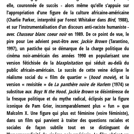
elle, couronnée de succès - alors même qu’elle s’appuie sur
l’appropriation d’une figure de la culture africaine-américaine
(Charlie Parker, interprété par Forest Whitaker dans
Bird
, 1988),
et sur l’instrumentalisation d’un discours anti-raciste humaniste -
avec
Chasseur blanc coeur noir
en 1989. De ce point de vue, le
pire pour Lee advient peut-être avec
Jackie Brown
(Tarantino,
1997), un pastiche qui se démarque de la charge politique du
cinéma noir-américain des années 1990 en popularisant une
version fétichisée de la
blaxploitation
qui séduit au-delà du
public africain-américain. Le succès de cette veine éclipse le
réalisme social du « film de quartier » (
hood movie
), et la
version « revisitée » de
La panthère noire de Harlem
(1974) se
substitue aux
Boyz N the Hood.
Jackie Brown
se désintéresse de
la fresque politique et du mythe radical, éclipsés par la figure
iconique de Pam Grier, incomparablement plus « fun » que
Malcolm X. Une figure qui plus est féminine (voire féministe),
dans un film qui parvient à traiter des questions raciales et
sociales de façon subtile tout en se distinguant de