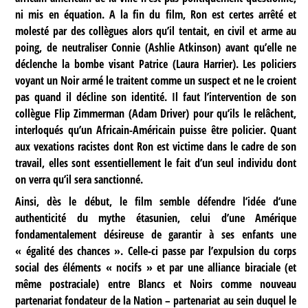
ni mis en équation. A la fin du film, Ron est certes arrêté et
molesté par des collègues alors qu’il tentait, en civil et arme au
poing, de neutraliser Connie (Ashlie Atkinson) avant qu’elle ne
déclenche la bombe visant Patrice (Laura Harrier). Les policiers
voyant un Noir armé le traitent comme un suspect et ne le croient
pas quand il décline son identité. Il faut l’intervention de son
collègue Flip Zimmerman (Adam Driver) pour qu’ils le relâchent,
interloqués qu’un Africain-Américain puisse être policier. Quant
aux vexations racistes dont Ron est victime dans le cadre de son
travail, elles sont essentiellement le fait d’un seul individu dont
on verra qu’il sera sanctionné.
Ainsi, dès le début, le film semble défendre l’idée d’une
authenticité du mythe étasunien, celui d’une Amérique
fondamentalement désireuse de garantir à ses enfants une
« égalité des chances ». Celle-ci passe par l’expulsion du corps
social des éléments « nocifs » et par une alliance biraciale (et
même postraciale) entre Blancs et Noirs comme nouveau
partenariat fondateur de la Nation – partenariat au sein duquel le