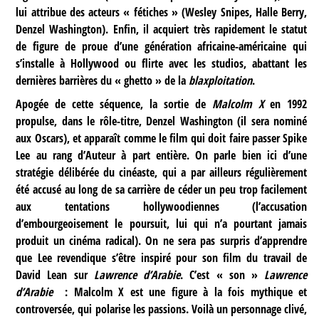
lui attribue des acteurs « fétiches » (Wesley Snipes, Halle Berry,
Denzel Washington). Enfin, il acquiert très rapidement le statut
de figure de proue d’une génération africaine-américaine qui
s’installe à Hollywood ou flirte avec les studios, abattant les
dernières barrières du « ghetto » de la
blaxploitation
.
Apogée de cette séquence, la sortie de
Malcolm X
en 1992
propulse, dans le rôle-titre, Denzel Washington (il sera nominé
aux Oscars), et apparaît comme le film qui doit faire passer Spike
Lee au rang d’Auteur à part entière. On parle bien ici d’une
stratégie délibérée du cinéaste, qui a par ailleurs régulièrement
été accusé au long de sa carrière de céder un peu trop facilement
aux tentations hollywoodiennes (l’accusation
d’embourgeoisement le poursuit, lui qui n’a pourtant jamais
produit un cinéma radical). On ne sera pas surpris d’apprendre
que Lee revendique s’être inspiré pour son film du travail de
David Lean sur
Lawrence d’Arabie
. C’est « son »
Lawrence
d’Arabie
: Malcolm X est une figure à la fois mythique et
controversée, qui polarise les passions. Voilà un personnage clivé,