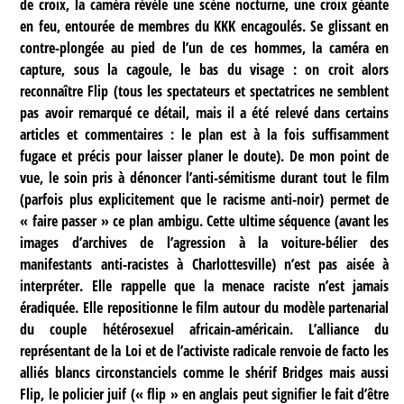
de croix, la caméra révèle une scène nocturne, une croix géante
en feu, entourée de membres du KKK encagoulés. Se glissant en
contre-plongée au pied de l’un de ces hommes, la caméra en
capture, sous la cagoule, le bas du visage : on croit alors
reconnaître Flip (tous les spectateurs et spectatrices ne semblent
pas avoir remarqué ce détail, mais il a été relevé dans certains
articles et commentaires : le plan est à la fois suffisamment
fugace et précis pour laisser planer le doute). De mon point de
vue, le soin pris à dénoncer l’anti-sémitisme durant tout le film
(parfois plus explicitement que le racisme anti-noir) permet de
« faire passer » ce plan ambigu. Cette ultime séquence (avant les
images d’archives de l’agression à la voiture-bélier des
manifestants anti-racistes à Charlottesville) n’est pas aisée à
interpréter. Elle rappelle que la menace raciste n’est jamais
éradiquée. Elle repositionne le film autour du modèle partenarial
du couple hétérosexuel africain-américain. L’alliance du
représentant de la Loi et de l’activiste radicale renvoie de facto les
alliés blancs circonstanciels comme le shérif Bridges mais aussi
Flip, le policier juif (« flip » en anglais peut signifier le fait d’être