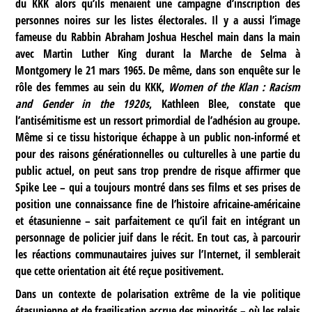
du KKK alors qu’ils menaient une campagne d’inscription des
personnes noires sur les listes électorales. Il y a aussi l’image
fameuse du Rabbin Abraham Joshua Heschel main dans la main
avec Martin Luther King durant la Marche de Selma à
Montgomery le 21 mars 1965. De même, dans son enquête sur le
rôle des femmes au sein du KKK,
Women of the Klan : Racism
and Gender in the 1920s
, Kathleen Blee, constate que
l’antisémitisme est un ressort primordial de l’adhésion au groupe.
Même si ce tissu historique échappe à un public non-informé et
pour des raisons générationnelles ou culturelles à une partie du
public actuel, on peut sans trop prendre de risque affirmer que
Spike Lee – qui a toujours montré dans ses films et ses prises de
position une connaissance fine de l’histoire africaine-américaine
et étasunienne – sait parfaitement ce qu’il fait en intégrant un
personnage de policier juif dans le récit. En tout cas, à parcourir
les réactions communautaires juives sur l’Internet, il semblerait
que cette orientation ait été reçue positivement.
Dans un contexte de polarisation extrême de la vie politique
étasunienne et de fragilisation accrue des minorités – où les relais