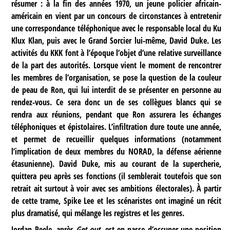
résumer : à la fin des années 1970, un jeune policier africain-
américain en vient par un concours de circonstances à entretenir
une correspondance téléphonique avec le responsable local du Ku
Klux Klan, puis avec le Grand Sorcier lui-même, David Duke. Les
activités du KKK font à l’époque l’objet d’une relative surveillance
de la part des autorités. Lorsque vient le moment de rencontrer
les membres de l’organisation, se pose la question de la couleur
de peau de Ron, qui lui interdit de se présenter en personne au
rendez-vous. Ce sera donc un de ses collègues blancs qui se
rendra aux réunions, pendant que Ron assurera les échanges
téléphoniques et épistolaires. L’infiltration dure toute une année,
et permet de recueillir quelques informations (notamment
l’implication de deux membres du NORAD, la défense aérienne
étasunienne). David Duke, mis au courant de la supercherie,
quittera peu après ses fonctions (il semblerait toutefois que son
retrait ait surtout à voir avec ses ambitions électorales). À partir
de cette trame, Spike Lee et les scénaristes ont imaginé un récit
plus dramatisé, qui mélange les registres et les genres.
Jordan Peele, après
Get out
, est en passe d’occuper une position