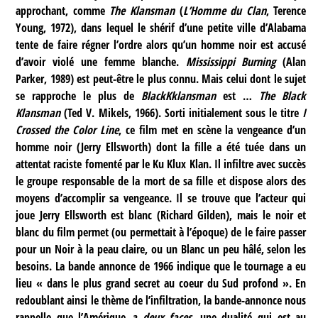
approchant, comme
The Klansman
(
L’Homme du Clan
, Terence
Young, 1972), dans lequel le shérif d’une petite ville d’Alabama
tente de faire régner l’ordre alors qu’un homme noir est accusé
d’avoir violé une femme blanche.
Mississippi Burning
(Alan
Parker, 1989) est peut-être le plus connu. Mais celui dont le sujet
se rapproche le plus de
BlackKklansman
est …
The Black
Klansman
(Ted V. Mikels, 1966). Sorti initialement sous le titre
I
Crossed the Color Line
, ce film met en scène la vengeance d’un
homme noir (Jerry Ellsworth) dont la fille a été tuée dans un
attentat raciste fomenté par le Ku Klux Klan. Il infiltre avec succès
le groupe responsable de la mort de sa fille et dispose alors des
moyens d’accomplir sa vengeance. Il se trouve que l’acteur qui
joue Jerry Ellsworth est blanc (Richard Gilden), mais le noir et
blanc du film permet (ou permettait à l’époque) de le faire passer
pour un Noir à la peau claire, ou un Blanc un peu hâlé, selon les
besoins. La bande annonce de 1966 indique que le tournage a eu
lieu « dans le plus grand secret au coeur du Sud profond ». En
redoublant ainsi le thème de l’infiltration, la bande-annonce nous
rappelle que l’Amérique
a deux faces
, une dualité qui est au