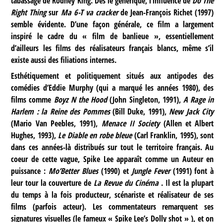
tabassage de Rodney King. Dès le générique, l’influence de
Do The
Right Thing
sur
Ma 6-T va cracker
de Jean-François Richet (1997)
semble évidente. D’une façon générale, ce film a largement
inspiré le cadre du « film de banlieue », essentiellement
d’ailleurs les films des réalisateurs français blancs, même s’il
existe aussi des filiations internes.
Esthétiquement et politiquement situés aux antipodes des
comédies d’Eddie Murphy (qui a marqué les années 1980), des
films comme
Boyz N the Hood
(John Singleton, 1991),
A Rage in
Harlem : la Reine des Pommes
(Bill Duke, 1991),
New Jack City
(Mario Van Peebles, 1991),
Menace II Society
(Allen et Albert
Hughes, 1993),
Le Diable en robe bleue
(Carl Franklin, 1995), sont
dans ces années-là distribués sur tout le territoire français. Au
coeur de cette vague, Spike Lee apparaît comme un Auteur en
puissance :
Mo’Better Blues
(1990) et
Jungle Fever
(1991) font à
leur tour la couverture de
La Revue du Cinéma
. Il est la plupart
du temps à la fois producteur, scénariste et réalisateur de ses
films (parfois acteur). Les commentateurs remarquent ses
signatures visuelles (le fameux « Spike Lee’s Dolly shot » ), et on