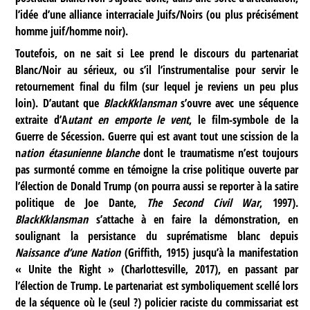
l’idée d’une alliance interraciale Juifs/Noirs (ou plus précisément
homme juif/homme noir).
Toutefois, on ne sait si Lee prend le discours du partenariat
Blanc/Noir au sérieux, ou s’il l’instrumentalise pour servir le
retournement final du film (sur lequel je reviens un peu plus
loin). D’autant que
BlackKklansman
s’ouvre avec une séquence
extraite d’A
utant en emporte le vent
, le film-symbole de la
Guerre de Sécession. Guerre qui est avant tout une scission de la
n
ation étasunienne blanche
dont le traumatisme n’est toujours
pas surmonté comme en témoigne la crise politique ouverte par
l’élection de Donald Trump (on pourra aussi se reporter à la satire
politique de Joe Dante,
The Second Civil War
, 1997).
BlackKklansman
s’attache à en faire la démonstration, en
soulignant la persistance du suprématisme blanc depuis
Naissance d’une Nation
(Griffith, 1915) jusqu’à la manifestation
« Unite the Right » (Charlottesville, 2017), en passant par
l’élection de Trump. Le partenariat est symboliquement scellé lors
de la séquence où le (seul ?) policier raciste du commissariat est