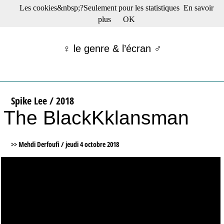
Les cookies&nbsp;?Seulement pour les statistiques
En savoir
☰ Menu
plus
OK
Films en salle
Films récents
♀ le genre & l’écran ♂
Séries
Films -TV/plates-formes
Classique
Publications
Spike Lee / 2018
Tribunes
The BlackKklansman
Bloc-notes
Archives
Actu : "La Nouvelle Vague"
>> Mehdi Derfoufi /
jeudi 4 octobre 2018
S’abonner à la Lettre !