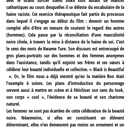
avec le Grand Sorcier David Duke sont autant de séances
cathartiques au cours desquelles il se déleste du vocabulaire de la
haine raciste. Cet exercice thérapeutique fait partie du processus
dans lequel il s’engage au début du film : devenir un homme
complet afin d’être en mesure de soutenir le regard des autres
(hommes). Cela passe par la réconciliation d’une masculinité
noire clivée, à travers la mise à distance de la haine de soi. C’est
le sens des mots de Kwame Ture. Son discours est entrecoupé de
gros plans-portraits sur des hommes et des femmes anonymes
dans l’assistance, tandis qu’il enjoint ses frères et ses sœurs à
célébrer leur beauté individuelle et collective. « Black is Beautiful
»
. Or, le film nous a déjà montré qu’en la matière Ron était
l’exemple à suivre. Les plans d’introduction du personnage
servent aussi à mettre en scène et à fétichiser son sens du look,
son corps « cool », l’évidence de sa beauté et son charisme
naturel.
Les femmes ne sont pas écartées de cette célébration de la beauté
noire. Néanmoins, si elles en constituent un élément
déterminant, elles n’en demeurent pas moins un ornement et un