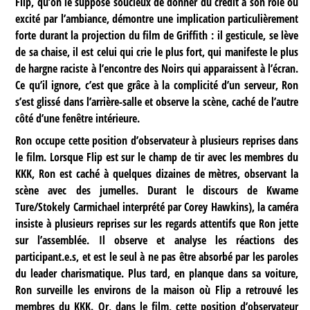
Flip, qu’on le suppose soucieux de donner du crédit à son rôle ou
excité par l’ambiance, démontre une implication particulièrement
forte durant la projection du film de Griffith : il gesticule, se lève
de sa chaise, il est celui qui crie le plus fort, qui manifeste le plus
de hargne raciste à l’encontre des Noirs qui apparaissent à l’écran.
Ce qu’il ignore, c’est que grâce à la complicité d’un serveur, Ron
s’est glissé dans l’arrière-salle et observe la scène, caché de l’autre
côté d’une fenêtre intérieure.
Ron occupe cette position d’observateur à plusieurs reprises dans
le film. Lorsque Flip est sur le champ de tir avec les membres du
KKK, Ron est caché à quelques dizaines de mètres, observant la
scène avec des jumelles. Durant le discours de Kwame
Ture/Stokely Carmichael interprété par Corey Hawkins), la caméra
insiste à plusieurs reprises sur les regards attentifs que Ron jette
sur l’assemblée. Il observe et analyse les réactions des
participant.e.s, et est le seul à ne pas être absorbé par les paroles
du leader charismatique. Plus tard, en planque dans sa voiture,
Ron surveille les environs de la maison où Flip a retrouvé les
membres du KKK. Or, dans le film, cette position d’observateur