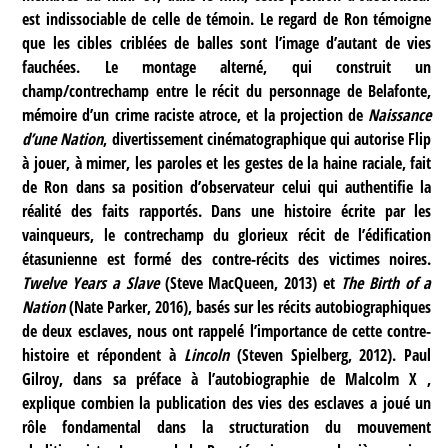
est indissociable de celle de témoin. Le regard de Ron témoigne
que les cibles criblées de balles sont l’image d’autant de vies
fauchées. Le montage alterné, qui construit un
champ/contrechamp entre le récit du personnage de Belafonte,
mémoire d’un crime raciste atroce, et la projection de
Naissance
d’une Nation
, divertissement cinématographique qui autorise Flip
à jouer, à mimer, les paroles et les gestes de la haine raciale, fait
de Ron dans sa position d’observateur celui qui authentifie la
réalité des faits rapportés. Dans une histoire écrite par les
vainqueurs, le contrechamp du glorieux récit de l’édification
étasunienne est formé des contre-récits des victimes noires.
Twelve Years a Slave
(Steve MacQueen, 2013) et
The Birth of a
Nation
(Nate Parker, 2016), basés sur les récits autobiographiques
de deux esclaves, nous ont rappelé l’importance de cette contre-
histoire et répondent à
Lincoln
(Steven Spielberg, 2012). Paul
Gilroy, dans sa préface à l’autobiographie de Malcolm X ,
explique combien la publication des vies des esclaves a joué un
rôle fondamental dans la structuration du mouvement