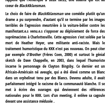
coeur de
BlackKklansman
.
Le choix de faire de
BlackKklansman
une comédie plutôt qu’un
drame a pu surprendre, d’autant qu’il se termine par les images
terribles de l’agression meurtrière à la voiture-bélier contre les
manifestant.e.s venu.e.s s’opposer au déploiement de force des
suprémacistes à Charlottesville. Cette agression s’est soldée par la
mort de Heather Heyer, une militante anti-raciste. Mais le
traitement humoristique du KKK n’est pas nouveau. On peut citer
par exemple
O’Brother
(Frères Coen, 2000) et surtout le génial
sketch de Dave Chappelle, en 2003, dans lequel l’humoriste
incarne le personnage de Clayton Bingsby. Ce dernier est un
Africain-Américain né aveugle, qui a été élevé comme un Blanc
dans un orphelinat tenu par des Blancs. Devenu adulte, il avait
parfaitement intégré le racisme de la communauté blanche. Il se
met à écrire des ouvrages qui deviennent des références
nationales pour le KKK. Lors d’un meeting, il enlève sa cagoule
devant une assistance médusée .