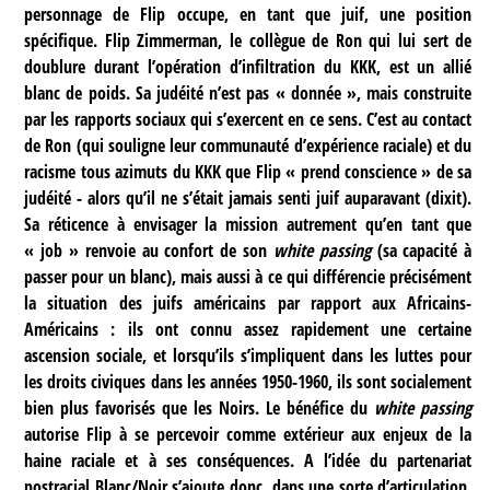
personnage de Flip occupe, en tant que juif, une position
spécifique. Flip Zimmerman, le collègue de Ron qui lui sert de
doublure durant l’opération d’infiltration du KKK, est un allié
blanc de poids. Sa judéité n’est pas « donnée », mais construite
par les rapports sociaux qui s’exercent en ce sens. C’est au contact
de Ron (qui souligne leur communauté d’expérience raciale) et du
racisme tous azimuts du KKK que Flip « prend conscience » de sa
judéité - alors qu’il ne s’était jamais senti juif auparavant (dixit).
Sa réticence à envisager la mission autrement qu’en tant que
« job » renvoie au confort de son
white passing
(sa capacité à
passer pour un blanc), mais aussi à ce qui différencie précisément
la situation des juifs américains par rapport aux Africains-
Américains : ils ont connu assez rapidement une certaine
ascension sociale, et lorsqu’ils s’impliquent dans les luttes pour
les droits civiques dans les années 1950-1960, ils sont socialement
bien plus favorisés que les Noirs. Le bénéfice du
white passing
autorise Flip à se percevoir comme extérieur aux enjeux de la
haine raciale et à ses conséquences. A l’idée du partenariat
postracial Blanc/Noir s’ajoute donc, dans une sorte d’articulation,