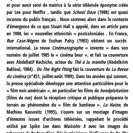
et pour avoir servi de matrice à la série télévisée éponyme créée
par Lee pour Netflix , tandis que
School Daze
(1988) est quasi
inconnu du public français . Nous sommes alors dans le contexte
d’émergence de ce que Stuart Hall a appelé, dans un article paru
en 1988, les « nouvelles ethnicités » postcoloniales . En France,
Rue Case-Nègres
de Euzhan Palcy (1983) obtient un succès
international. La revue
Cinématographe
« invente » dans son
numéro de juillet 1985 le « cinéma beur », et fait sa couverture
avec Abdellatif Kechiche, acteur du
Thé à la menthe
(Abdelkrim
Bahloul, 1984) .
Do The Right Thing
fait la couverture de
La Revue
du cinéma
(n°451, juillet-août 1989). Dans les années qui suivent,
la presse spécialisée développe une attention particulière pour le
« film noir-américain », en particulier les films de
hoodploitation
(films de rue) dont la réception critique et publique préparera le
terrain au phénomène du « film de banlieue ».
La Haine
, de
Mathieu Kassovitz (1995), s’ouvre sur un montage d’images
d’émeutes issues d’archives télévisées, rappelant le procédé
utilisé par Spike Lee dans
Malcolm X
avec les images du