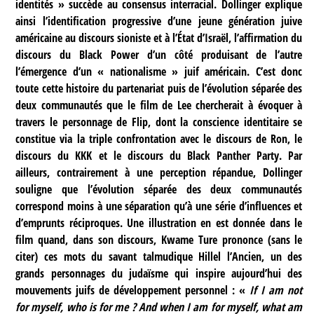
identités » succède au consensus interracial. Dollinger explique
ainsi l’identification progressive d’une jeune génération juive
américaine au discours sioniste et à l’État d’Israël, l’affirmation du
discours du Black Power d’un côté produisant de l’autre
l’émergence d’un « nationalisme » juif américain. C’est donc
toute cette histoire du partenariat puis de l’évolution séparée des
deux communautés que le film de Lee chercherait à évoquer à
travers le personnage de Flip, dont la conscience identitaire se
constitue via la triple confrontation avec le discours de Ron, le
discours du KKK et le discours du Black Panther Party. Par
ailleurs, contrairement à une perception répandue, Dollinger
souligne que l’évolution séparée des deux communautés
correspond moins à une séparation qu’à une série d’influences et
d’emprunts réciproques. Une illustration en est donnée dans le
film quand, dans son discours, Kwame Ture prononce (sans le
citer) ces mots du savant talmudique Hillel l’Ancien, un des
grands personnages du judaïsme qui inspire aujourd’hui des
mouvements juifs de développement personnel : «
If I am not
for myself, who is for me ? And when I am for myself, what am