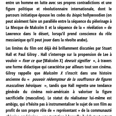
entre un homme en lutte avec ses propres contradictions et une
figure politique et révolutionnaire internationale, dont le
parcours initiatique épouse les codes du
biopic
hollywoodien (on
peut aisément faire un parallèle entre la séquence du pèlerinage à
La Mecque de Malcolm X et la séquence de la « révélation » de
Lawrence dans le désert, lorsqu’il prend conscience du rôle
messianique qu’il peut jouer dans la révolte arabe).
Les limites du film ont déjà été brillamment discutées par Stuart
Hall et Paul Gilroy . Hall s’interroge sur la propension de Lee à
vouloir «
fixer ce que
[Malcolm X]
devrait signifier
», à travers
une forme didactique qui caractérise par ailleurs tout son cinéma.
Gilroy rappelle que
Malcolm X
s’inscrit dans une histoire
ancienne du «
pouvoir rédempteur de la souffrance de figures
masculines héroïques
», tandis que Hall regrette une tendance
générale du cinéma noir-américain à valoriser la figure
sacrificielle (masculine). Le statut du réalisateur lui-même est
ambigu, qui n’hésite pas à instrumentaliser le sujet de son film au
profit de son propre rôle de « représentant » de la communauté