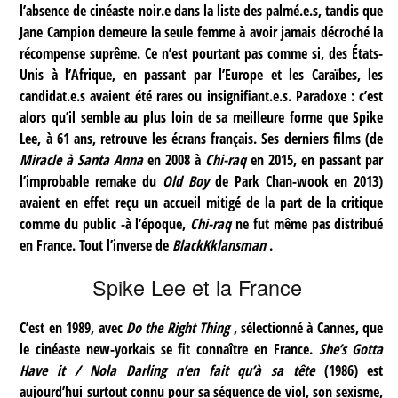
l’absence de cinéaste noir.e dans la liste des palmé.e.s, tandis que
Jane Campion demeure la seule femme à avoir jamais décroché la
récompense suprême. Ce n’est pourtant pas comme si, des États-
Unis à l’Afrique, en passant par l’Europe et les Caraïbes, les
candidat.e.s avaient été rares ou insignifiant.e.s. Paradoxe : c’est
alors qu’il semble au plus loin de sa meilleure forme que Spike
Lee, à 61 ans, retrouve les écrans français. Ses derniers films (de
Miracle à Santa Anna
en 2008 à
Chi-raq
en 2015, en passant par
l’improbable remake du
Old Boy
de Park Chan-wook en 2013)
avaient en effet reçu un accueil mitigé de la part de la critique
comme du public -à l’époque,
Chi-raq
ne fut même pas distribué
en France. Tout l’inverse de
BlackKklansman
.
Spike Lee et la France
C’est en 1989, avec
Do the Right Thing
, sélectionné à Cannes, que
le cinéaste new-yorkais se fit connaître en France.
She’s Gotta
Have it / Nola Darling n’en fait qu’à sa tête
(1986) est
aujourd’hui surtout connu pour sa séquence de viol, son sexisme,