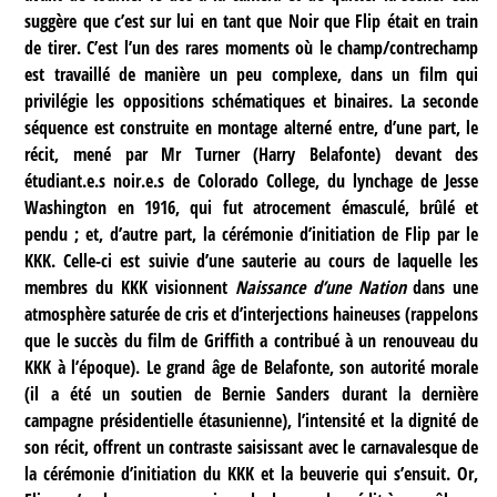
suggère que c’est sur lui en tant que Noir que Flip était en train
de tirer. C’est l’un des rares moments où le champ/contrechamp
est travaillé de manière un peu complexe, dans un film qui
privilégie les oppositions schématiques et binaires. La seconde
séquence est construite en montage alterné entre, d’une part, le
récit, mené par Mr Turner (Harry Belafonte) devant des
étudiant.e.s noir.e.s de Colorado College, du lynchage de Jesse
Washington en 1916, qui fut atrocement émasculé, brûlé et
pendu ; et, d’autre part, la cérémonie d’initiation de Flip par le
KKK. Celle-ci est suivie d’une sauterie au cours de laquelle les
membres du KKK visionnent
Naissance d’une Nation
dans une
atmosphère saturée de cris et d’interjections haineuses (rappelons
que le succès du film de Griffith a contribué à un renouveau du
KKK à l’époque). Le grand âge de Belafonte, son autorité morale
(il a été un soutien de Bernie Sanders durant la dernière
campagne présidentielle étasunienne), l’intensité et la dignité de
son récit, offrent un contraste saisissant avec le carnavalesque de
la cérémonie d’initiation du KKK et la beuverie qui s’ensuit. Or,