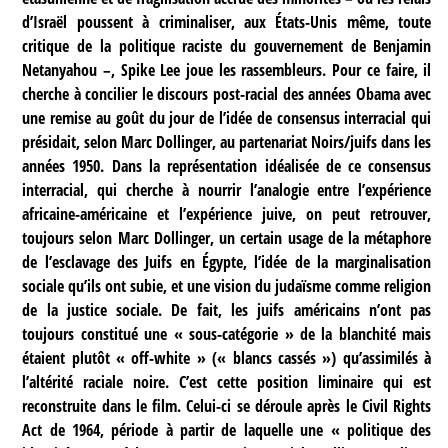
d’Israël poussent à criminaliser, aux États-Unis même, toute
critique de la politique raciste du gouvernement de Benjamin
Netanyahou –, Spike Lee joue les rassembleurs. Pour ce faire, il
cherche à concilier le discours post-racial des années Obama avec
une remise au goût du jour de l’idée de consensus interracial qui
présidait, selon Marc Dollinger, au partenariat Noirs/juifs dans les
années 1950. Dans la représentation idéalisée de ce consensus
interracial, qui cherche à nourrir l’analogie entre l’expérience
africaine-américaine et l’expérience juive, on peut retrouver,
toujours selon Marc Dollinger, un certain usage de la métaphore
de l’esclavage des Juifs en Égypte, l’idée de la marginalisation
sociale qu’ils ont subie, et une vision du judaïsme comme religion
de la justice sociale. De fait, les juifs américains n’ont pas
toujours constitué une « sous-catégorie » de la blanchité mais
étaient plutôt « off-white » (« blancs cassés ») qu’assimilés à
l’altérité raciale noire. C’est cette position liminaire qui est
reconstruite dans le film. Celui-ci se déroule après le Civil Rights
Act de 1964, période à partir de laquelle une « politique des