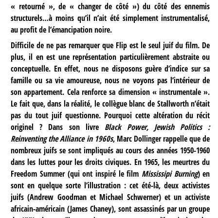
« retourné », de « changer de côté ») du côté des ennemis
structurels…à moins qu’il n’ait été simplement instrumentalisé,
au profit de l’émancipation noire.
Difficile de ne pas remarquer que Flip est le seul juif du film. De
plus, il en est une représentation particulièrement abstraite ou
conceptuelle. En effet, nous ne disposons guère d’indice sur sa
famille ou sa vie amoureuse, nous ne voyons pas l’intérieur de
son appartement. Cela renforce sa dimension « instrumentale ».
Le fait que, dans la réalité, le collègue blanc de Stallworth n’était
pas du tout juif questionne. Pourquoi cette altération du récit
originel ? Dans son livre
Black Power, Jewish Politics :
Reinventing the Alliance in 1960s
, Marc Dollinger rappelle que de
nombreux juifs se sont impliqués au cours des années 1950-1960
dans les luttes pour les droits civiques. En 1965, les meurtres du
Freedom Summer (qui ont inspiré le film
Mississipi Burning
) en
sont en quelque sorte l’illustration : cet été-là, deux activistes
juifs (Andrew Goodman et Michael Schwerner) et un activiste
africain-américain (James Chaney), sont assassinés par un groupe