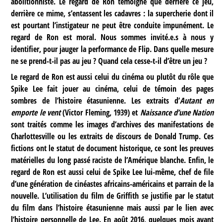
abolitionniste. Le regard de Ron témoigne que derrière ce jeu,
derrière ce mime, s’entassent les cadavres : la supercherie dont il
est pourtant l’instigateur ne peut être conduite impunément. Le
regard de Ron est moral. Nous sommes invité.e.s à nous y
identifier, pour jauger la performance de Flip. Dans quelle mesure
ne se prend-t-il pas au jeu ? Quand cela cesse-t-il d’être un jeu ?
Le regard de Ron est aussi celui du cinéma ou plutôt du rôle que
Spike Lee fait jouer au cinéma, celui de témoin des pages
sombres de l’histoire étasunienne. Les extraits d’
Autant en
emporte le vent
(Victor Fleming, 1939) et
Naissance d’une Nation
sont traités comme les images d’archives des manifestations de
Charlottesville ou les extraits de discours de Donald Trump. Ces
fictions ont le statut de document historique, ce sont les preuves
matérielles du long passé raciste de l’Amérique blanche. Enfin, le
regard de Ron est aussi celui de Spike Lee lui-même, chef de file
d’une génération de cinéastes africains-américains et parrain de la
nouvelle. L’utilisation du film de Griffith se justifie par le statut
du film dans l’histoire étasunienne mais aussi par le lien avec
l’histoire personnelle de Lee. En août 2016, quelques mois avant