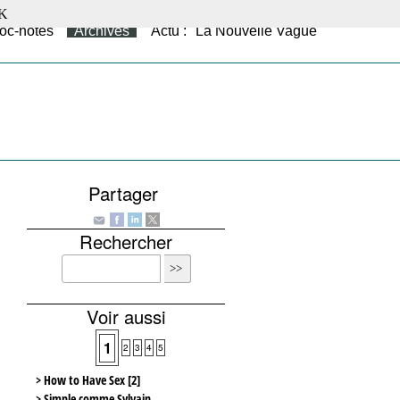
K
oc-notes
Archives
Actu : "La Nouvelle Vague"
Partager
Rechercher
Voir aussi
1
2
3
4
5
> How to Have Sex [2]
> Simple comme Sylvain