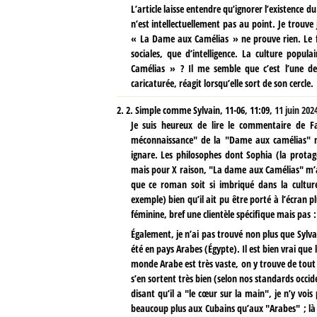
L’article laisse entendre qu’ignorer l’existence
n’est intellectuellement pas au point. Je trouve
« La Dame aux Camélias » ne prouve rien. Le film
sociales, que d’intelligence. La culture popu
Camélias » ? Il me semble que c’est l’une des
caricaturée, réagit lorsqu’elle sort de son cercle.
2.
2. Simple comme Sylvain, 11-06, 11:09,
11 juin 202
Je suis heureux de lire le commentaire de F
méconnaissance" de la "Dame aux camélias" n’
ignare. Les philosophes dont Sophia (la protago
mais pour X raison, "La dame aux Camélias" m’a 
que ce roman soit si imbriqué dans la cultu
exemple) bien qu’il ait pu être porté à l’écran pl
féminine, bref une clientèle spécifique mais pas 
Également, je n’ai pas trouvé non plus que Sylv
été en pays Arabes (Égypte). Il est bien vrai que 
monde Arabe est très vaste, on y trouve de tout 
s’en sortent très bien (selon nos standards occid
disant qu’il a "le cœur sur la main", je n’y voi
beaucoup plus aux Cubains qu’aux "Arabes" ; là 