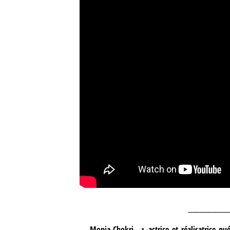
______
Monia Chokri,
actrice et réalisatrice q