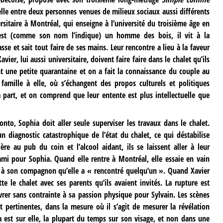
nelle entre deux personnes venues de milieux sociaux aussi différents
rsitaire à Montréal, qui enseigne à l’université du troisième âge en
n est (comme son nom l’indique) un homme des bois, il vit à la
e et sait tout faire de ses mains. Leur rencontre a lieu à la faveur
er, lui aussi universitaire, doivent faire faire dans le chalet qu’ils
nt une petite quarantaine et on a fait la connaissance du couple au
famille à elle, où s’échangent des propos culturels et politiques
à part, et on comprend que leur entente est plus intellectuelle que
to, Sophia doit aller seule superviser les travaux dans le chalet.
 un diagnostic catastrophique de l’état du chalet, ce qui déstabilise
ère au pub du coin et l’alcool aidant, ils se laissent aller à leur
ami pour Sophia. Quand elle rentre à Montréal, elle essaie en vain
er à son compagnon qu’elle a « rencontré quelqu’un ». Quand Xavier
te le chalet avec ses parents qu’ils avaient invités. La rupture est
er sans contrainte à sa passion physique pour Sylvain. Les scènes
pertinentes, dans la mesure où il s’agit de mesurer la révélation
a est sur elle, la plupart du temps sur son visage, et non dans une