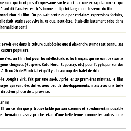
nement qui tient plus d’impressions sur le vif et fait une extrapolation ; ce qui
étant dit l’analyse est très bonne et dépeint largement l’essence du film.
nclusion du film. On pouvait sentir que par certaines expressions faciales,
 était seule avec Sylvain, et que, peut-être, était-elle justement prise dans
charnel bien senti.
 savoir que dans la culture québécoise que si Alexandre Dumas est connu, ses
 culture populaire.
 c’est un film fait pour les intellectuels et les français qui ne sont pas sortis
égions éloignées (Gaspésie, Côte-Nord, Saguenay, etc) pour l’appliquer sur des
 à 1h ou 2h de Montréal et qu’il y a beaucoup de chalet de riche.
de Douglas Sirk, fait par une snob. Après les 20 premières minutes, le film
nnages qui sont des clichés avec peu de développements, mais avec une belle
s directeur photo de la province.
par
mj
 Eli sur ce film que je trouve faible par son scénario et absolument imbuvable
une thématique assez proche, était d’une belle tenue, comme les autres films