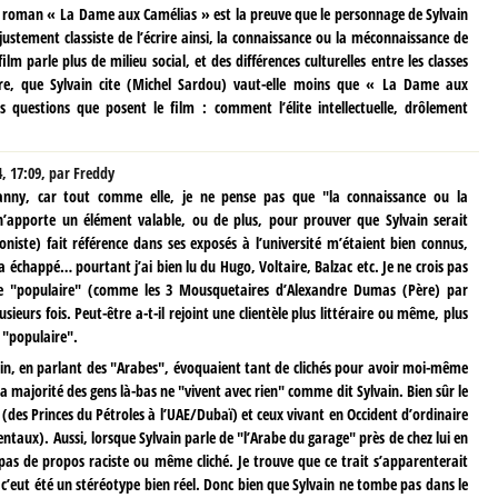
 du roman « La Dame aux Camélias » est la preuve que le personnage de Sylvain
 justement classiste de l’écrire ainsi, la connaissance ou la méconnaissance de
 parle plus de milieu social, et des différences culturelles entre les classes
laire, que Sylvain cite (Michel Sardou) vaut-elle moins que « La Dame aux
 questions que posent le film : comment l’élite intellectuelle, drôlement
4, 17:09
,
par
Freddy
anny, car tout comme elle, je ne pense pas que "la connaissance ou la
apporte un élément valable, ou de plus, pour prouver que Sylvain serait
niste) fait référence dans ses exposés à l’université m’étaient bien connus,
échappé… pourtant j’ai bien lu du Hugo, Voltaire, Balzac etc. Je ne crois pas
re "populaire" (comme les 3 Mousquetaires d’Alexandre Dumas (Père) par
usieurs fois. Peut-être a-t-il rejoint une clientèle plus littéraire ou même, plus
: "populaire".
ain, en parlant des "Arabes", évoquaient tant de clichés pour avoir moi-même
la majorité des gens là-bas ne "vivent avec rien" comme dit Sylvain. Bien sûr le
(des Princes du Pétroles à l’UAE/Dubaï) et ceux vivant en Occident d’ordinaire
entaux). Aussi, lorsque Sylvain parle de "l’Arabe du garage" près de chez lui en
s pas de propos raciste ou même cliché. Je trouve que ce trait s’apparenterait
c’eut été un stéréotype bien réel. Donc bien que Sylvain ne tombe pas dans le