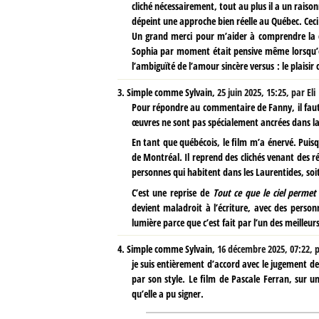
cliché nécessairement, tout au plus il a un raison
dépeint une approche bien réelle au Québec. Ceci 
Un grand merci pour m’aider à comprendre la co
Sophia par moment était pensive même lorsqu’elle
l’ambiguïté de l’amour sincère versus : le plaisir 
3.
Simple comme Sylvain,
25 juin 2025, 15:25
,
par
Eli
Pour répondre au commentaire de Fanny, il faut
œuvres ne sont pas spécialement ancrées dans la
En tant que québécois, le film m’a énervé. Puisque
de Montréal. Il reprend des clichés venant des r
personnes qui habitent dans les Laurentides, soit
C’est une reprise de
Tout ce que le ciel permet
devient maladroit à l’écriture, avec des perso
lumière parce que c’est fait par l’un des meilleur
4.
Simple comme Sylvain,
16 décembre 2025, 07:22
,
je suis entièrement d’accord avec le jugement de
par son style. Le film de Pascale Ferran, sur 
qu’elle a pu signer.