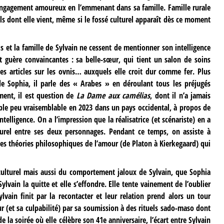
engagement amoureux en l’emmenant dans sa famille. Famille rurale
els dont elle vient, même si le fossé culturel apparaît dès ce moment
mis et la famille de Sylvain ne cessent de mentionner son intelligence
 guère convaincantes : sa belle-sœur, qui tient un salon de soins
des articles sur les ovnis… auxquels elle croit dur comme fer. Plus
de Sophia, il parle des « Arabes » en déroulant tous les préjugés
oment, il est question de
La Dame aux camélias
, dont il n’a jamais
le peu vraisemblable en 2023 dans un pays occidental, à propos de
telligence. On a l’impression que la réalisatrice (et scénariste) en a
lturel entre ses deux personnages. Pendant ce temps, on assiste à
 les théories philosophiques de l’amour (de Platon à Kierkegaard) qui
culturel mais aussi du comportement jaloux de Sylvain, que Sophia
ylvain la quitte et elle s’effondre. Elle tente vainement de l’oublier
lvain finit par la recontacter et leur relation prend alors un tour
 (et sa culpabilité) par sa soumission à des rituels sado-maso dont
 la soirée où elle célèbre son 41e anniversaire, l’écart entre Sylvain