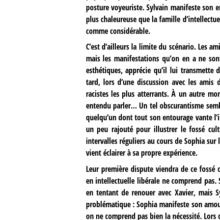
posture voyeuriste. Sylvain manifeste son 
plus chaleureuse que la famille d’intellectu
comme considérable.
C’est d’ailleurs la limite du scénario. Les a
mais les manifestations qu’on en a ne sont
esthétiques, apprécie qu’il lui transmette 
tard, lors d’une discussion avec les amis 
racistes les plus atterrants. À un autre m
entendu parler… Un tel obscurantisme semb
quelqu’un dont tout son entourage vante l’in
un peu rajouté pour illustrer le fossé cu
intervalles réguliers au cours de Sophia sur
vient éclairer à sa propre expérience.
Leur première dispute viendra de ce fossé 
en intellectuelle libérale ne comprend pas. S
en tentant de renouer avec Xavier, mais Sy
problématique : Sophia manifeste son amour
on ne comprend pas bien la nécessité. Lors de