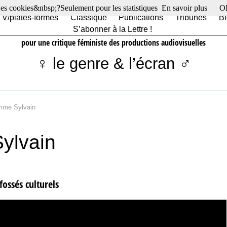
es cookies&nbsp;?Seulement pour les statistiques
En savoir plus
O
TV/plates-formes
Classique
Publications
Tribunes
Bl
S’abonner à la Lettre !
pour une critique féministe des productions audiovisuelles
♀ le genre & l’écran ♂
mme Sylvain
ylvain
fossés culturels