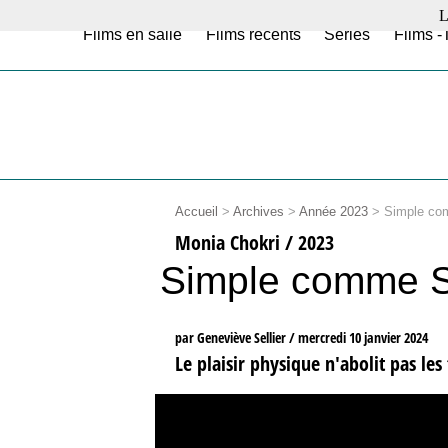
L
Films en salle
Films récents
Séries
Films -
Accueil
>
Archives
>
Année 2023
>
Simple co
Monia Chokri / 2023
Simple comme S
par Geneviève Sellier /
mercredi 10 janvier 2024
Le plaisir physique n'abolit pas les 