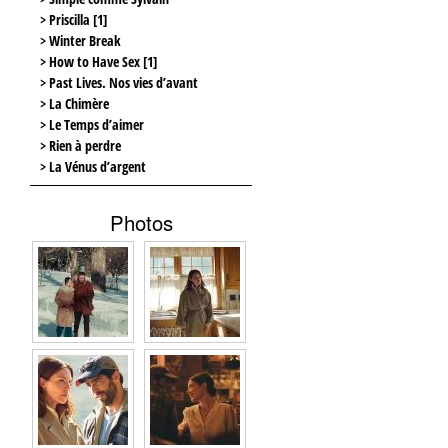
> Priscilla [1]
> Winter Break
> How to Have Sex [1]
> Past Lives. Nos vies d’avant
> La Chimère
> Le Temps d’aimer
> Rien à perdre
> La Vénus d’argent
Photos