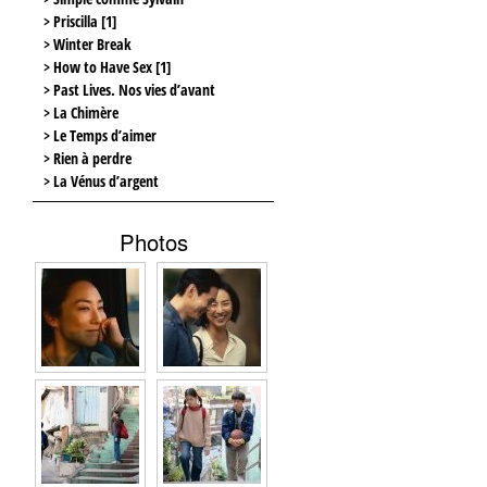
> Priscilla [1]
> Winter Break
> How to Have Sex [1]
> Past Lives. Nos vies d’avant
> La Chimère
> Le Temps d’aimer
> Rien à perdre
> La Vénus d’argent
Photos