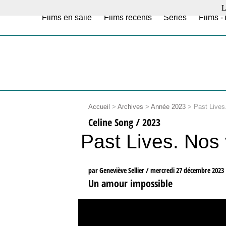
L
Films en salle
Films récents
Séries
Films -
Accueil
>
Archives
>
Année 2023
>
Past Lives
Celine Song / 2023
Past Lives. Nos 
par Geneviève Sellier /
mercredi 27 décembre 2023
Un amour impossible