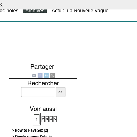
K
oc-notes
Archives
Actu : "La Nouvelle Vague"
Partager
Rechercher
Voir aussi
1
2
3
4
5
> How to Have Sex [2]
> Simple comme Sylvain