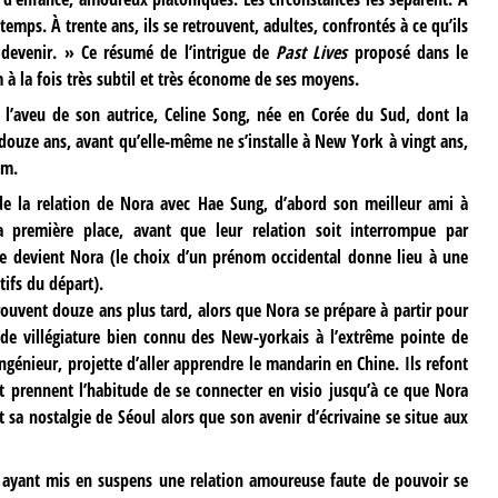
temps. À trente ans, ils se retrouvent, adultes, confrontés à ce qu’ils
t devenir. » Ce résumé de l’intrigue de
Past Lives
proposé dans le
 à la fois très subtil et très économe de ses moyens.
 l’aveu de son autrice, Celine Song, née en Corée du Sud, dont la
 douze ans, avant qu’elle-même ne s’installe à New York à vingt ans,
om.
 de la relation de Nora avec Hae Sung, d’abord son meilleur ami à
la première place, avant que leur relation soit interrompue par
lle devient Nora (le choix d’un prénom occidental donne lieu à une
tifs du départ).
trouvent douze ans plus tard, alors que Nora se prépare à partir pour
 de villégiature bien connu des New-yorkais à l’extrême pointe de
génieur, projette d’aller apprendre le mandarin en Chine. Ils refont
et prennent l’habitude de se connecter en visio jusqu’à ce que Nora
 sa nostalgie de Séoul alors que son avenir d’écrivaine se situe aux
r, ayant mis en suspens une relation amoureuse faute de pouvoir se