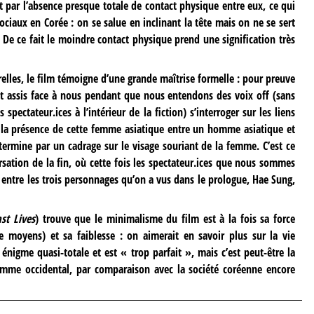
par l’absence presque totale de contact physique entre eux, ce qui
ociaux en Corée : on se salue en inclinant la tête mais on ne se sert
De ce fait le moindre contact physique prend une signification très
relles, le film témoigne d’une grande maîtrise formelle : pour preuve
est assis face à nous pendant que nous entendons des voix off (sans
pectateur.ices à l’intérieur de la fiction) s’interroger sur les liens
ar la présence de cette femme asiatique entre un homme asiatique et
rmine par un cadrage sur le visage souriant de la femme. C’est ce
sation de la fin, où cette fois les spectateur.ices que nous sommes
entre les trois personnages qu’on a vus dans le prologue, Hae Sung,
st Lives
) trouve que le minimalisme du film est à la fois sa force
e moyens) et sa faiblesse : on aimerait en savoir plus sur la vie
énigme quasi-totale et est « trop parfait », mais c’est peut-être la
 homme occidental, par comparaison avec la société coréenne encore