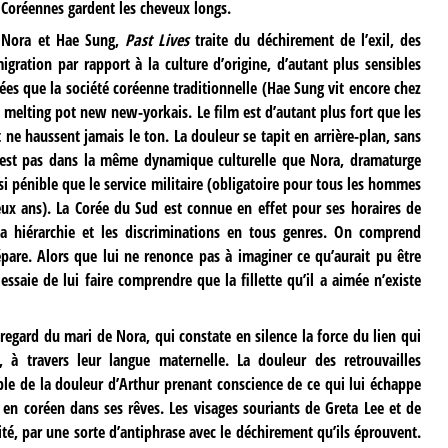
s Coréennes gardent les cheveux longs.
e Nora et Hae Sung,
Past Lives
traite du déchirement de l’exil, des
gration par rapport à la culture d’origine, d’autant plus sensibles
nées que la société coréenne traditionnelle (Hae Sung vit encore chez
le melting pot new new-yorkais. Le film est d’autant plus fort que les
e haussent jamais le ton. La douleur se tapit en arrière-plan, sans
 n’est pas dans la même dynamique culturelle que Nora, dramaturge
i pénible que le service militaire (obligatoire pour tous les hommes
eux ans). La Corée du Sud est connue en effet pour ses horaires de
 la hiérarchie et les discriminations en tous genres. On comprend
épare. Alors que lui ne renonce pas à imaginer ce qu’aurait pu être
e essaie de lui faire comprendre que la fillette qu’il a aimée n’existe
regard du mari de Nora, qui constate en silence la force du lien qui
, à travers leur langue maternelle. La douleur des retrouvailles
le de la douleur d’Arthur prenant conscience de ce qui lui échappe
e en coréen dans ses rêves. Les visages souriants de Greta Lee et de
té, par une sorte d’antiphrase avec le déchirement qu’ils éprouvent.