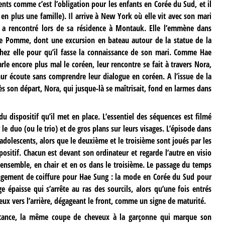
rents comme c’est l’obligation pour les enfants en Corée du Sud, et il
en plus une famille). Il arrive à New York où elle vit avec son mari
le a rencontré lors de sa résidence à Montauk. Elle l’emmène dans
e Pomme, dont une excursion en bateau autour de la statue de la
chez elle pour qu’il fasse la connaissance de son mari. Comme Hae
arle encore plus mal le coréen, leur rencontre se fait à travers Nora,
hur écoute sans comprendre leur dialogue en coréen. A l’issue de la
ès son départ, Nora, qui jusque-là se maîtrisait, fond en larmes dans
 dispositif qu’il met en place. L’essentiel des séquences est filmé
le duo (ou le trio) et de gros plans sur leurs visages. L’épisode dans
-adolescents, alors que le deuxième et le troisième sont joués par les
sitif. Chacun est devant son ordinateur et regarde l’autre en visio
 ensemble, en chair et en os dans le troisième. Le passage du temps
ngement de coiffure pour Hae Sung : la mode en Corée du Sud pour
 épaisse qui s’arrête au ras des sourcils, alors qu’une fois entrés
eux vers l’arrière, dégageant le front, comme un signe de maturité.
stance, la même coupe de cheveux à la garçonne qui marque son