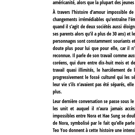
américanité, alors que la plupart des jeune
À travers l’histoire d’amour impossible d
changements irrémédiables qu’entraîne l’émi
quand il s’agit de deux sociétés aussi éloig
ses parents alors qu’il a plus de 30 ans) et 
personnages sont constamment souriants et n
doute plus pour lui que pour elle, car il
reconnue. Il parle de son travail comme auss
coréens, qui dure entre dix-huit mois et d
travail quasi illimités, le harcèlement de
progressivement le fossé culturel qui les s
leur vie s’ils n’avaient pas été séparés, ell
plus.
Leur dernière conversation se passe sous le 
les unit et auquel il n’aura jamais accès
impossibles entre Nora et Hae Sung se doub
de Nora, symbolisé par le fait qu’elle parl
Teo Yoo donnent à cette histoire une intensi