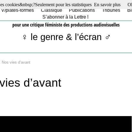
es cookies&nbsp;?Seulement pour les statistiques
En savoir plus
O
TV/plates-formes
Classique
Publications
Tribunes
Bl
S’abonner à la Lettre !
pour une critique féministe des productions audiovisuelles
♀ le genre & l’écran ♂
. Nos vies d’avant
vies d’avant