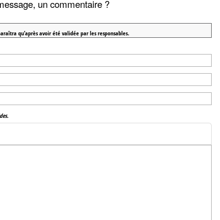
message, un commentaire ?
araîtra qu’après avoir été validée par les responsables.
des.