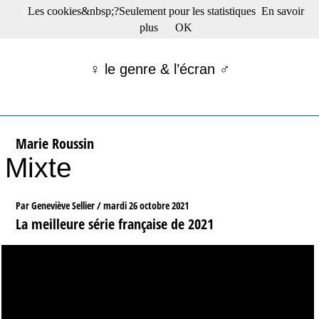
Les cookies&nbsp;?Seulement pour les statistiques
En savoir
☰ Menu
plus
OK
Films en salle
Films récents
♀ le genre & l’écran ♂
Séries
Films -TV/plates-formes
Classique
Publications
Marie Roussin
Tribunes
Mixte
Bloc-notes
Archives
Actu : "La Nouvelle Vague"
Par Geneviève Sellier /
mardi 26 octobre 2021
S’abonner à la Lettre !
La meilleure série française de 2021