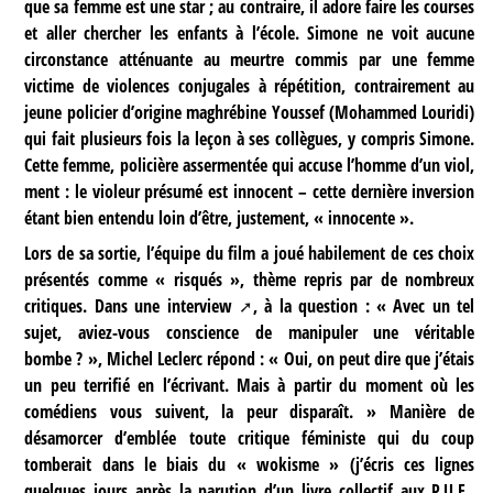
que sa femme est une star ; au contraire, il adore faire les courses
et aller chercher les enfants à l’école. Simone ne voit aucune
circonstance atténuante au meurtre commis par une femme
victime de violences conjugales à répétition, contrairement au
jeune policier d’origine maghrébine Youssef (Mohammed Louridi)
qui fait plusieurs fois la leçon à ses collègues, y compris Simone.
Cette femme, policière assermentée qui accuse l’homme d’un viol,
ment : le violeur présumé est innocent – cette dernière inversion
étant bien entendu loin d’être, justement, « innocente ».
Lors de sa sortie, l’équipe du film a joué habilement de ces choix
présentés comme « risqués », thème repris par de nombreux
critiques. Dans une
interview
, à la question : « Avec un tel
sujet, aviez-vous conscience de manipuler une véritable
bombe ? », Michel Leclerc répond : « Oui, on peut dire que j’étais
un peu terrifié en l’écrivant. Mais à partir du moment où les
comédiens vous suivent, la peur disparaît. » Manière de
désamorcer d’emblée toute critique féministe qui du coup
tomberait dans le biais du « wokisme » (j’écris ces lignes
quelques jours après la parution d’un livre collectif aux P.U.F.,