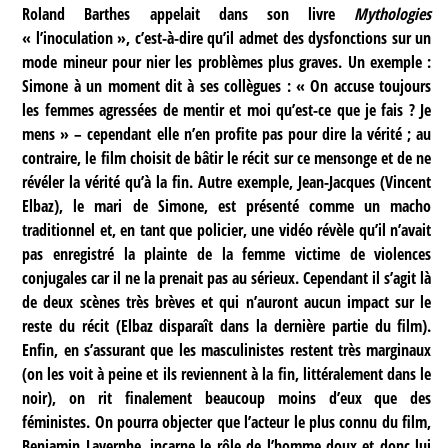
Roland Barthes appelait dans son livre
Mythologies
« l’inoculation », c’est-à-dire qu’il admet des dysfonctions sur un
mode mineur pour nier les problèmes plus graves. Un exemple :
Simone à un moment dit à ses collègues : « On accuse toujours
les femmes agressées de mentir et moi qu’est-ce que je fais ? Je
mens » – cependant elle n’en profite pas pour dire la vérité ; au
contraire, le film choisit de bâtir le récit sur ce mensonge et de ne
révéler la vérité qu’à la fin. Autre exemple, Jean-Jacques (Vincent
Elbaz), le mari de Simone, est présenté comme un macho
traditionnel et, en tant que policier, une vidéo révèle qu’il n’avait
pas enregistré la plainte de la femme victime de violences
conjugales car il ne la prenait pas au sérieux. Cependant il s’agit là
de deux scènes très brèves et qui n’auront aucun impact sur le
reste du récit (Elbaz disparaît dans la dernière partie du film).
Enfin, en s’assurant que les masculinistes restent très marginaux
(on les voit à peine et ils reviennent à la fin, littéralement dans le
noir), on rit finalement beaucoup moins d’eux que des
féministes. On pourra objecter que l’acteur le plus connu du film,
Benjamin Lavernhe, incarne le rôle de l’homme doux et donc lui