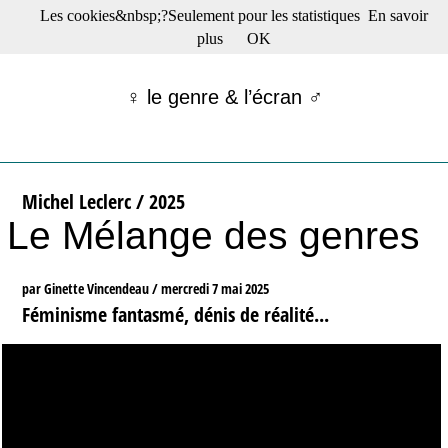
Les cookies&nbsp;?Seulement pour les statistiques
En savoir
☰ Menu
plus
OK
Films en salle
Films récents
♀ le genre & l’écran ♂
Séries
Films -TV/plates-formes
Classique
Publications
Michel Leclerc / 2025
Tribunes
Le Mélange des genres
Bloc-notes
Archives
Actu : "La Nouvelle Vague"
par Ginette Vincendeau /
mercredi 7 mai 2025
S’abonner à la Lettre !
Féminisme fantasmé, dénis de réalité...