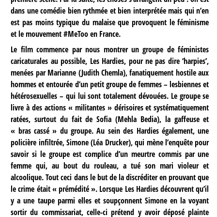
dans une comédie bien rythmée et bien interprétée mais qui n’en
est pas moins typique du malaise que provoquent le féminisme
et le mouvement #MeToo en France.
Le film commence par nous montrer un groupe de féministes
caricaturales au possible, Les Hardies, pour ne pas dire ‘harpies’,
menées par Marianne (Judith Chemla), fanatiquement hostile aux
hommes et entourée d’un petit groupe de femmes – lesbiennes et
hétérosexuelles – qui lui sont totalement dévouées. Le groupe se
livre à des actions « militantes » dérisoires et systématiquement
ratées, surtout du fait de Sofia (Mehla Bedia), la gaffeuse et
« bras cassé » du groupe. Au sein des Hardies également, une
policière infiltrée, Simone (Léa Drucker), qui mène l’enquête pour
savoir si le groupe est complice d’un meurtre commis par une
femme qui, au bout du rouleau, a tué son mari violeur et
alcoolique. Tout ceci dans le but de la discréditer en prouvant que
le crime était « prémédité ». Lorsque Les Hardies découvrent qu’il
y a une taupe parmi elles et soupçonnent Simone en la voyant
sortir du commissariat, celle-ci prétend y avoir déposé plainte