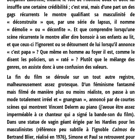
insuffle une certaine crédibilité ; c’est vrai, mais d’une part un des
gags récurrents le montre qualifiant sa masculinité de
« déconstruite » que, par une série de lapsus, il nomme
« démolie » ou « déconfite ». Et que comprendre lorsqu’une
scène récurrente le montre aller dire bonsoir à ses enfants au lit,
et que ceux-ci l’ignorent ou se détournent de lui lorsqu’il annonce
« c’est papa » ? Que même en homme au foyer il est, comme le
disent les policiers, un « raté » ? Plutôt que le mélange des
genres, on assiste donc à une confusion des valeurs.
La fin du film se déroule sur un tout autre registre,
malheureusement assez grotesque. D’un féminisme fantasmé
mais filmé de manière plus ou moins réaliste, on passe à un
mode totalement irréel et « gnangnan », annoncé par de courtes
scènes qui montrent Vincent Delerm au piano (j’avoue être assez
imperméable à ce chanteur qui a signé la bande-son du film).
Dans une statue de vagin géant érigée par les Hardies pour les
masculinistes (référence peu subtile à l’ignoble
Calmos
de
Bertrand Blier, réalisé en 1976), Simone et Paul se retrouvent pour