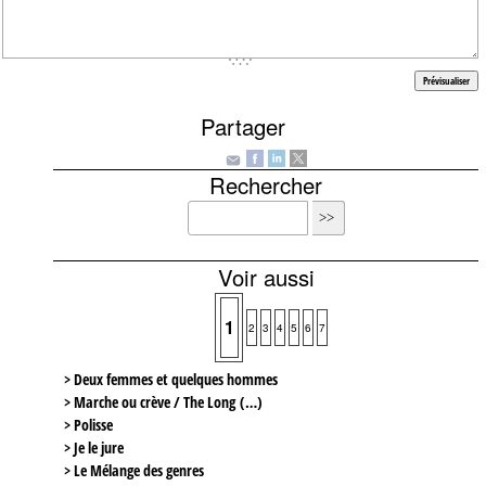
Partager
Rechercher
Voir aussi
1
2
3
4
5
6
7
> Deux femmes et quelques hommes
> Marche ou crève / The Long (…)
> Polisse
> Je le jure
> Le Mélange des genres