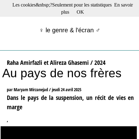
Les cookies&nbsp;?Seulement pour les statistiques
En savoir
☰ Menu
plus
OK
Films en salle
Films récents
♀ le genre & l’écran ♂
Séries
Films -TV/plates-formes
Classique
Publications
Raha Amirfazli et Alireza Ghasemi / 2024
Tribunes
Au pays de nos frères
Bloc-notes
Archives
Actu : "La Nouvelle Vague"
par Maryam Mirzanejad /
jeudi 24 avril 2025
S’abonner à la Lettre !
Dans le pays de la suspension, un récit de vies en
marge
,