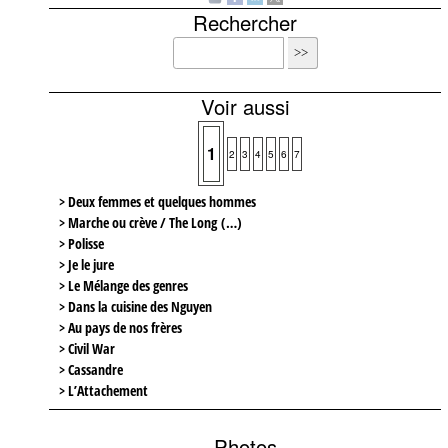
Rechercher
Voir aussi
1
2
3
4
5
6
7
> Deux femmes et quelques hommes
> Marche ou crève / The Long (…)
> Polisse
> Je le jure
> Le Mélange des genres
> Dans la cuisine des Nguyen
> Au pays de nos frères
> Civil War
> Cassandre
> L’Attachement
Photos