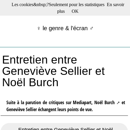
Les cookies&nbsp;?Seulement pour les statistiques
En savoir
☰ Menu
plus
OK
Films en salle
Films récents
♀ le genre & l’écran ♂
Séries
Films -TV/plates-formes
Classique
Publications
Entretien entre
Tribunes
Bloc-notes
Geneviève Sellier et
Archives
Noël Burch
Actu : "La Nouvelle Vague"
S’abonner à la Lettre !
Suite à la parution de critiques sur Mediapart,
Noël Burch
et
Geneviève Sellier échangent leurs points de vue.
Entretien entre Geneviève Sellier et Noël