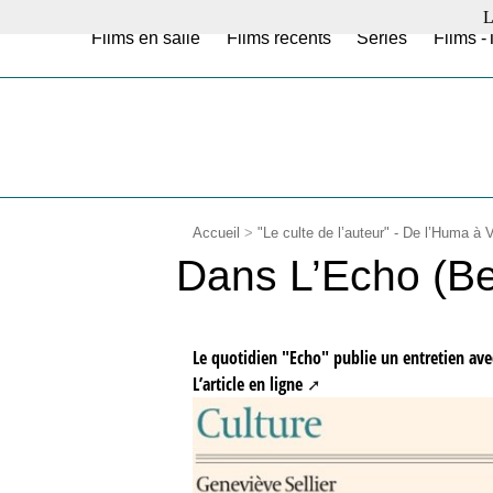
L
Films en salle
Films récents
Séries
Films -
Accueil
>
"Le culte de l’auteur" - De l’Huma à
Dans L’Echo (Be
Le quotidien "Echo" publie un entretien av
L’article en ligne