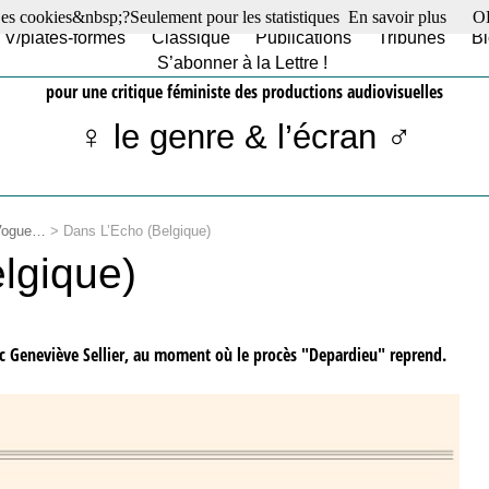
es cookies&nbsp;?Seulement pour les statistiques
En savoir plus
O
TV/plates-formes
Classique
Publications
Tribunes
Bl
S’abonner à la Lettre !
pour une critique féministe des productions audiovisuelles
♀ le genre & l’écran ♂
 Vogue…
>
Dans L’Echo (Belgique)
lgique)
ec Geneviève Sellier, au moment où le procès "Depardieu" reprend.