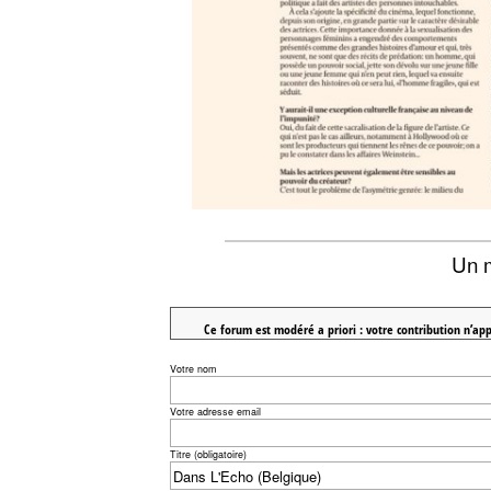
Un 
Ce forum est modéré a priori : votre contribution n’app
Votre nom
Votre adresse email
Titre (obligatoire)