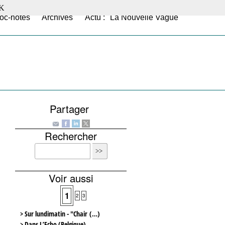
K
oc-notes
Archives
Actu : "La Nouvelle Vague"
Partager
Rechercher
Voir aussi
1
2
3
> Sur lundimatin - "Chair (…)
> Dans L’Echo (Belgique)