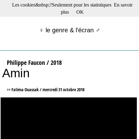
Les cookies&nbsp;?Seulement pour les statistiques
En savoir
☰ Menu
plus
OK
Films en salle
Films récents
♀ le genre & l’écran ♂
Séries
Films -TV/plates-formes
Classique
Publications
Philippe Faucon / 2018
Tribunes
Amin
Bloc-notes
Archives
Actu : "La Nouvelle Vague"
>> Fatima Ouassak /
mercredi 31 octobre 2018
S’abonner à la Lettre !