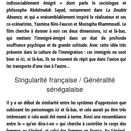
indissociablement émigré » dont parle le sociologue et
philosophe Abdelmalek Sayad, notamment dans
La
Double
Absence
, et qui a vraisemblablement inspiré le réalisateur et ses
co-scénaristes, Yasmina Nini-Faucon et Mustapha Khammoudi. Le
film cherche à donner à voir ces deux dimensions, ici et là-bas,
qui mettent l’immigré-émigré dans un état de profonde
souffrance psychique et de grande solitude. Avec cette idée très
présente dans la culture de l’immigration : ces immigrés ne sont
bien ni ici, ni là-bas, ils ne trouvent de répit que dans l’avion qui
les transporte d’une rive à l’autre…
Singularité française / Généralité
sénégalaise
Il y a un début de similarité entre les systèmes d’oppression que
subissent les personnages ici et là-bas, et cela aurait pu être très
intéressant si cela avait été mené à terme. Ainsi une ressemblance
entre le « qu’en dira-t-on » qui cherche à contrôler le corps des
femmes au Sénégal, et celui des femmes en France. Au Sénégal,