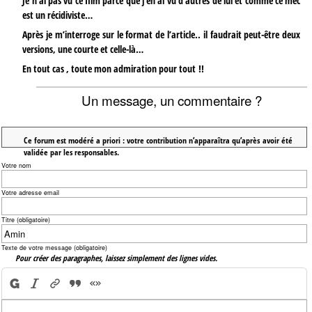
Je n’ai pas vu ce film parce que j’en ai vu d’autres de lui et comme ce mec
est un récidiviste…
Après je m’interroge sur le format de l’article.. il faudrait peut-être deux
versions, une courte et celle-là…
En tout cas , toute mon admiration pour tout !!
Un message, un commentaire ?
Ce forum est modéré a priori : votre contribution n’apparaîtra qu’après avoir été
validée par les responsables.
Votre nom
Votre adresse email
Titre (obligatoire)
Texte de votre message (obligatoire)
Pour créer des paragraphes, laissez simplement des lignes vides.