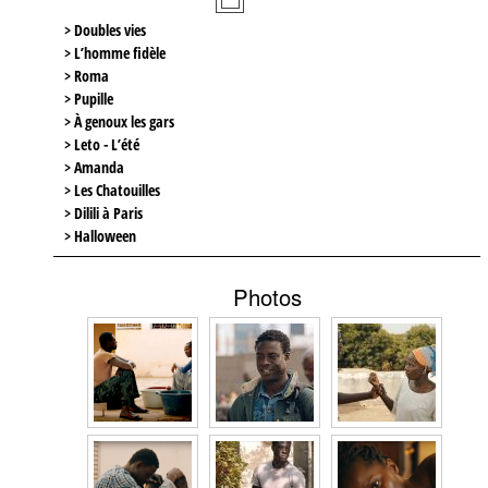
> Doubles vies
> L’homme fidèle
> Roma
> Pupille
> À genoux les gars
> Leto - L’été
> Amanda
> Les Chatouilles
> Dilili à Paris
> Halloween
Photos