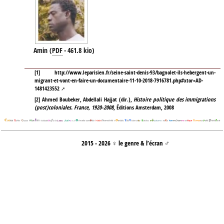
Amin
(
PDF
-
461.8 kio
)
[
1
]
http://www.leparisien.fr/seine-saint-denis-93/bagnolet-ils-hebergent-un-
migrant-et-vont-en-faire-un-documentaire-11-10-2018-7916781.php#xtor=AD-
1481423552
[
2
]
Ahmed Boubeker, Abdellali Hajjat (dir.),
Histoire politique des immigrations
(post)coloniales. France, 1920-2008
, Éditions Amsterdam, 2008
2015 - 2026 ♀ le genre & l’écran ♂