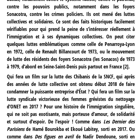
contre les pouvoirs publics, notamment dans les foyers
Sonacotra, contre les crimes policiers. Ils ont mené des luttes
collectives et solidaires. Ce sont des faits historiques facilement
vérifiables pour qui prend la peine de s’intéresser réellement à
l’immigration et à ses dynamiques collectives. On peut citer
quelques luttes emblématiques comme celle de Penarroya-Lyon
en 1972, celle de Renault Billancourt de 1973, ou le mouvement
de lutte des résidents des foyers Sonacotra (les Sonacos) de 1973
à 1979, d’abord en Seine-Saint-Denis puis partout en France
[
2
]
.
Qui fera un film sur la lutte des Chibanis de la SNCF, qui après
des années de lutte collective ont obtenu début 2018 de faire
condamner la puissante entreprise d’État ? Qui fera un film sur la
lutte syndicale victorieuse des femmes grévistes du nettoyage
d’ONET en 2017 ? Pour une histoire de l’immigration singulière,
qui ne soit pas exotisante, mais porteuse d’amour, de solidarité
et surtout d’espoir. De l’espoir ! Comme dans
Les Dernier des
Parisiens
de Hamé Bourokba et Ekoué Labitey, sorti en 2017. Ou
comme dans
Des figues en avril
de Nadir Dendoune, sorti en