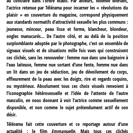
au contraire dans l’ordre établi. Par ailleurs, Noémie Merlant,
l’actrice retenue par Télérama pour incarner les « révolutions du
plaisir » en couverture du magazine, correspond physiquement
aux standards normatifs d’attractivité sexuelle les plus communs :
jeunesse, minceur, peau lisse et ferme, blancheur, blondeur,
ongles manucurés… De l’autre côté, et au delà de la position
surplomblante adoptée par le photographe, c’est un ensemble de
signaux visuels et de situations mille fois vues qui construisent
ces clichés, sans les renouveler : femme nue dans une baignoire à
l’eau laiteuse, femme nue sortant d’une fente, femme nue dans
un lit dans un jeu de séduction, jeu de dévoilement du corps,
effleurement de la peau avec les doigts, rire et regards coquins,
ou mystérieux. Absolument tous ces choix visuels renvoient à
l’iconographie hétérosexuelle et l’idée de l’attente de l’autre
masculin, en nous donnant à voir l’actrice comme sexuellement
disponible, et non comme le sujet prétendument actif de son
désir.
Télérama fait cette couverture et ce reportage autour d’une
actualité : le film
Emmanuelle
. Mais tous ces clichés