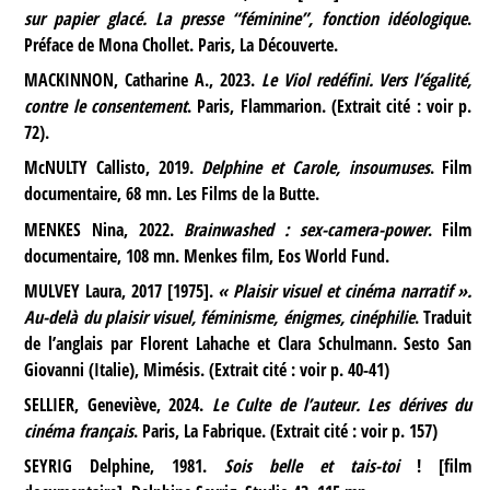
sur papier glacé. La presse “féminine”, fonction idéologique
.
Préface de Mona Chollet. Paris, La Découverte.
MACKINNON, Catharine A., 2023.
Le Viol redéfini. Vers l’égalité,
contre le consentement
. Paris, Flammarion. (Extrait cité : voir p.
72).
McNULTY Callisto, 2019.
Delphine et Carole, insoumuses
. Film
documentaire, 68 mn. Les Films de la Butte.
MENKES Nina, 2022.
Brainwashed : sex-camera-power
. Film
documentaire, 108 mn. Menkes film, Eos World Fund.
MULVEY Laura, 2017 [1975].
« Plaisir visuel et cinéma narratif ».
Au-delà du plaisir visuel, féminisme, énigmes, cinéphilie
. Traduit
de l’anglais par Florent Lahache et Clara Schulmann. Sesto San
Giovanni (Italie), Mimésis. (Extrait cité : voir p. 40-41)
SELLIER, Geneviève, 2024.
Le Culte de l’auteur. Les dérives du
cinéma français
. Paris, La Fabrique. (Extrait cité : voir p. 157)
SEYRIG Delphine, 1981.
Sois belle et tais-toi
! [film