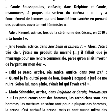
–
Carole Roussopoulos, vidéaste, dans Delphine et Carole,
insoumuses, à propos du secteur du cinéma : « Il y a
énormément de femmes qui ont bousillé leur carrière en prenant
des positions ouvertement féministes ».
–
Adèle Haenel, actrice, lors de la cérémonie des Césars, en 2019 :
« La honte ! ».
–
Jane Fonda, actrice, dans
Sois belle et tais-toi !
: « Alors, c’était
très clair, j’étais un produit du marché […] il fallait que je
m’arrange pour me rendre commerciale, parce qu’on allait investir
de l’argent sur mon dos ».
–
Isild Le Besco, actrice, réalisatrice, autrice, dans
Dire vrai
:
« Quand je l’ai quitté pour de bon, Benoît [Jacquot] a juré de me
nuire. Selon lui, mon génie, c’était lui qui l’avait créé ».
–
Maria Schneider, actrice, dans
Delphine et Carole, insoumuses
: « Les producteurs sont des hommes, les techniciens sont des
hommes, les metteurs en scène sont pour la plupart des hommes,
la presse, c’est partagé la presse, mais ce sont quand même des