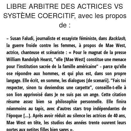
LIBRE ARBITRE DES ACTRICES VS
SYSTÈME COERCITIF, avec les propos
de :
–
Susan Faludi, journaliste et essayiste féministe, dans
Backlash
,
la guerre froide contre les femmes, à propos de Mae West,
actrice, chanteuse et scénariste : « Pour le magnat de la presse
William Randolph Hearst, ”elle [Mae West] constitue une menace
pour l’institution sacrée de la famille américaine“ - parce qu’elle
ose répondre aux hommes, et qui plus est, dans son propre
langage. Elle écrit, en somme, les dialogues [de scenarii]. ”Fais toi
respecter, sinon tu deviendras une carpette”, conseille-t-elle à
son lion apprivoisé dans Je ne suis pas un ange. Cette citation
résume assez bien sa philosophie personnelle. Elle finira
néanmoins au tapis, avec d’autres stars trop indépendantes de
l’époque […]. Après avoir réduit au silence les actrices de 40 ans,
Mae West en tête, les studios des années trente ouvrent leurs
portes aux petites filles bien sages ».