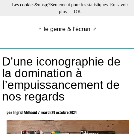
Les cookies&nbsp;?Seulement pour les statistiques
En savoir
☰ Menu
plus
OK
Films en salle
Films récents
♀ le genre & l’écran ♂
Séries
Films -TV/plates-formes
Classique
Publications
D’une iconographie de
Tribunes
Bloc-notes
la domination à
Archives
l’empuissancement de
Actu : "La Nouvelle Vague"
S’abonner à la Lettre !
nos regards
par Ingrid Milhaud /
mardi 29 octobre 2024