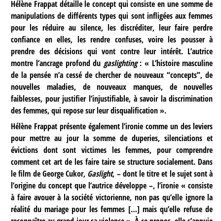
Hélène Frappat détaille le concept qui consiste en une somme de
manipulations de différents types qui sont infligées aux femmes
pour les réduire au silence, les discréditer, leur faire perdre
confiance en elles, les rendre confuses, voire les pousser à
prendre des décisions qui vont contre leur intérêt. L’autrice
montre l’ancrage profond du
gaslighting
: « L’histoire masculine
de la pensée n’a cessé de chercher de nouveaux “concepts”, de
nouvelles maladies, de nouveaux manques, de nouvelles
faiblesses, pour justifier l’injustifiable, à savoir la discrimination
des femmes, qui repose sur leur disqualification ».
Hélène Frappat présente également l’ironie comme un des leviers
pour mettre au jour la somme de duperies, silenciations et
évictions dont sont victimes les femmes, pour comprendre
comment cet art de les faire taire se structure socialement. Dans
le film de George Cukor,
Gaslight
, – dont le titre et le sujet sont à
l’origine du concept que l’autrice développe –, l’ironie « consiste
à faire avouer à la société victorienne, non pas qu’elle ignore la
réalité du mariage pour les femmes […] mais qu’elle refuse de
reconnaître au grand jour sa violence ». À ce propos, elle s’appuie