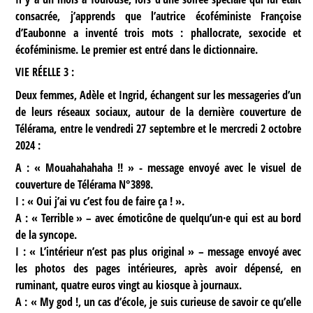
consacrée, j’apprends que l’autrice écoféministe Françoise
d’Eaubonne a inventé trois mots : phallocrate, sexocide et
écoféminisme. Le premier est entré dans le dictionnaire.
VIE RÉELLE 3 :
Deux femmes, Adèle et Ingrid, échangent sur les messageries d’un
de leurs réseaux sociaux, autour de la dernière couverture de
Télérama, entre le vendredi 27 septembre et le mercredi 2 octobre
2024 :
A : « Mouahahahaha !! » - message envoyé avec le visuel de
couverture de Télérama N°3898.
I : « Oui j’ai vu c’est fou de faire ça ! ».
A : « Terrible » – avec émoticône de quelqu’un·e qui est au bord
de la syncope.
I : « L’intérieur n’est pas plus original » – message envoyé avec
les photos des pages intérieures, après avoir dépensé, en
ruminant, quatre euros vingt au kiosque à journaux.
A : « My god !, un cas d’école, je suis curieuse de savoir ce qu’elle