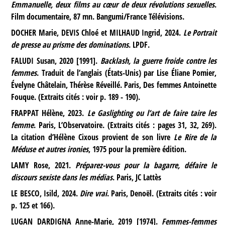
Emmanuelle, deux films au cœur de deux révolutions sexuelles
.
Film documentaire, 87 mn. Bangumi/France Télévisions.
DOCHER Marie, DEVIS Chloé et MILHAUD Ingrid, 2024.
Le Portrait
de presse au prisme des dominations
. LPDF.
FALUDI Susan, 2020 [1991].
Backlash, la guerre froide contre les
femmes
. Traduit de l’anglais (États-Unis) par Lise Éliane Pomier,
Évelyne Châtelain, Thérèse Réveillé. Paris, Des femmes Antoinette
Fouque. (Extraits cités : voir p. 189 - 190).
FRAPPAT Hélène, 2023.
Le Gaslighting ou l’art de faire taire les
femme
. Paris, L’Observatoire. (Extraits cités : pages 31, 32, 269).
La citation d’Hélène Cixous provient de son livre
Le Rire de la
Méduse et autres ironies
, 1975 pour la première édition.
LAMY Rose, 2021.
Préparez-vous pour la bagarre, défaire le
discours sexiste dans les médias
. Paris, JC Lattès
LE BESCO, Isild, 2024.
Dire vrai
. Paris, Denoël. (Extraits cités : voir
p. 125 et 166).
LUGAN DARDIGNA Anne-Marie, 2019 [1974].
Femmes-femmes