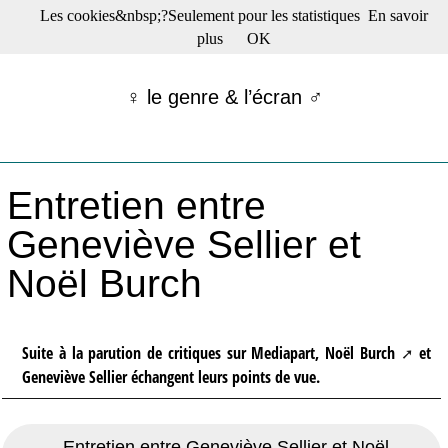
Les cookies&nbsp;?Seulement pour les statistiques
En savoir
☰ Menu
plus
OK
Films en salle
Films récents
♀ le genre & l’écran ♂
Séries
Films -TV/plates-formes
Classique
Publications
Entretien entre
Tribunes
Bloc-notes
Geneviève Sellier et
Archives
Noël Burch
Actu : "La Nouvelle Vague"
S’abonner à la Lettre !
Suite à la parution de critiques sur Mediapart,
Noël Burch
et
Geneviève Sellier échangent leurs points de vue.
Entretien entre Geneviève Sellier et Noël