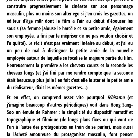
construire progressivement le cinéaste sur son personnage
masculin, plus ou moins son alter ego si j’en crois les gazettes, un
éditeur d’âge mûr dont le film a l’air au début d’épouser les
soucis (sa femme jalouse le harcèle et sa petite amie, également
son employée, a fini par le mépriser de ne pas vouloir choisir et
l’a quitté). Le récit n’est pas vraiment linéaire au début, et j’ai eu
un peu de mal à distinguer la petite amie de la nouvelle
employée autour de laquelle se focalise la majeure partie du film.
Heureusement la première a les cheveux courts et la seconde les
cheveux longs (et j’ai fini par me rendre compte que la seconde
était beaucoup plus jolie ! en fait c’est elle la star et la petite amie
du réalisateur, dixit les mêmes gazettes…)
Et en effet, on comprend assez vite pourquoi
Télérama
(et
j’imagine beaucoup d’autres périodiques) voit dans Hong Sang-
Soo un émule de Rohmer : la simplicité du dispositif narratif et
topographique et filmique (de longs plans fixes ou qui vont de
l’un à l’autre des protagonistes en train de se parler), mais aussi
la lâcheté amoureuse du protagoniste masculin, font penser