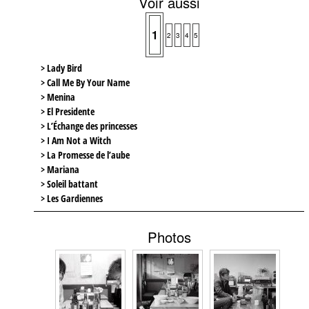
Voir aussi
1
2
3
4
5
> Lady Bird
> Call Me By Your Name
> Menina
> El Presidente
> L’Échange des princesses
> I Am Not a Witch
> La Promesse de l’aube
> Mariana
> Soleil battant
> Les Gardiennes
Photos