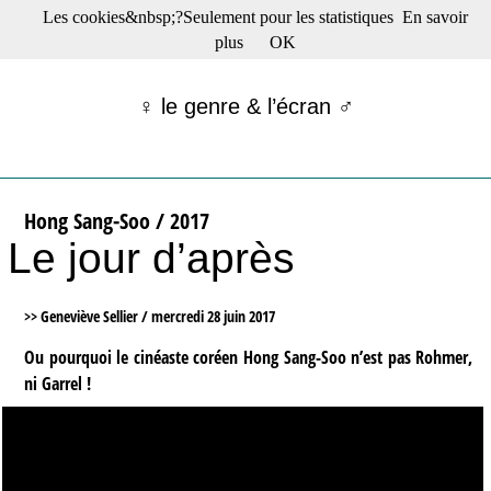
Les cookies&nbsp;?Seulement pour les statistiques
En savoir
☰ Menu
plus
OK
Films en salle
Films récents
♀ le genre & l’écran ♂
Séries
Films -TV/plates-formes
Classique
Publications
Hong Sang-Soo / 2017
Tribunes
Le jour d’après
Bloc-notes
Archives
Actu : "La Nouvelle Vague"
>> Geneviève Sellier /
mercredi 28 juin 2017
S’abonner à la Lettre !
Ou pourquoi le cinéaste coréen Hong Sang-Soo n’est pas Rohmer,
ni Garrel !