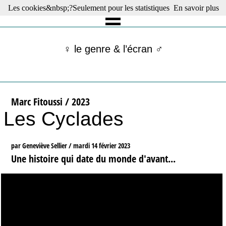
Les cookies&nbsp;?Seulement pour les statistiques
En savoir plus
☰ Menu
Films en salle
Films récents
♀ le genre & l’écran ♂
Séries
Films -TV/plates-formes
Classique
Publications
Marc Fitoussi / 2023
Tribunes
Les Cyclades
Bloc-notes
Archives
Actu : "La Nouvelle Vague"
par Geneviève Sellier /
mardi 14 février 2023
S’abonner à la Lettre !
Une histoire qui date du monde d'avant...