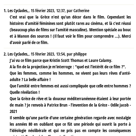
1.
Les Cyclades,,
15 février 2023, 12:37
,
par
Catherine
C’est vrai que la Grèce n’est qu’un décor dans le film. Cependant les
histoires d’amitié féminines sont plutôt rares au cinéma, et là c’est réussi
(beaucoup plus de films sur l’amitié masculine). Mention spéciale au bouc
et à Manon des sources ! (Il faut voir le film pour comprendre …). Merci
d’avoir parlé de ce film.
2.
Les Cyclades,,
15 février 2023, 13:54
,
par
philippe
J’ai vu ce film parce que Kristin Scott Thomas et Laure Calamy.
A la fin de la projection je m’interroge : "quel est l’intérêt de ce film ?".
Que les femmes, comme les hommes, ne vivent pas leurs rêves d’anté-
adulte ? La belle affaire !
Que l’amitié entre femmes est aussi compliquée que celle entre hommes ?
Quelle révélation !
Que la Grèce de rêve et la douceur méditerranéenne étaient à leur portée
de main ? Je renvois à Patrice Brun - l’invention de la Grèce - Odile Jacob -
2021
Il semble qu’une partie d’une certaine génération regarde avec nostalgie
les années 80 en oubliant que ce fût une période qui ouvrit la porte à
l’idéologie néolibérale et qui ne pris pas en compte les conséquences