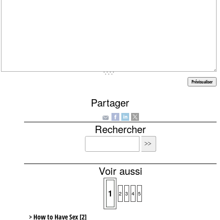
Partager
Rechercher
Voir aussi
1
2
3
4
5
> How to Have Sex [2]