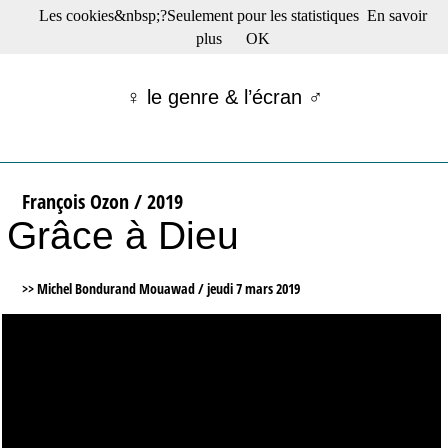
Les cookies&nbsp;?Seulement pour les statistiques
En savoir
☰ Menu
plus
OK
Films en salle
Films récents
♀ le genre & l’écran ♂
Séries
Films -TV/plates-formes
Classique
Publications
François Ozon / 2019
Tribunes
Grâce à Dieu
Bloc-notes
Archives
Actu : "La Nouvelle Vague"
>> Michel Bondurand Mouawad /
jeudi 7 mars 2019
S’abonner à la Lettre !