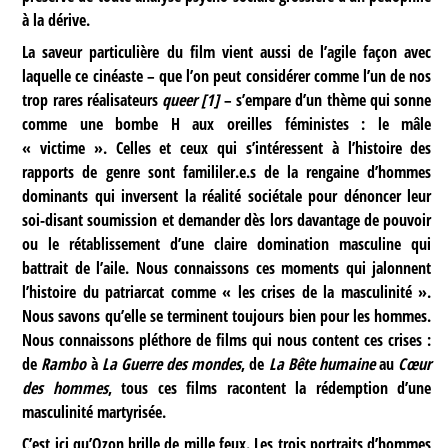
à la dérive.
La saveur particulière du film vient aussi de l’agile façon avec
laquelle ce cinéaste – que l’on peut considérer comme l’un de nos
trop rares réalisateurs
queer
[
1
]
– s’empare d’un thème qui sonne
comme une bombe H aux oreilles féministes : le mâle
« victime ». Celles et ceux qui s’intéressent à l’histoire des
rapports de genre sont famililer.e.s de la rengaine d’hommes
dominants qui inversent la réalité sociétale pour dénoncer leur
soi-disant soumission et demander dès lors davantage de pouvoir
ou le rétablissement d’une claire domination masculine qui
battrait de l’aile. Nous connaissons ces moments qui jalonnent
l’histoire du patriarcat comme « les crises de la masculinité ».
Nous savons qu’elle se terminent toujours bien pour les hommes.
Nous connaissons pléthore de films qui nous content ces crises :
de
Rambo
à
La Guerre des mondes
, de
La Bête humaine
au
Cœur
des hommes
, tous ces films racontent la rédemption d’une
masculinité martyrisée.
C’est ici qu’Ozon brille de mille feux. Les trois portraits d’hommes