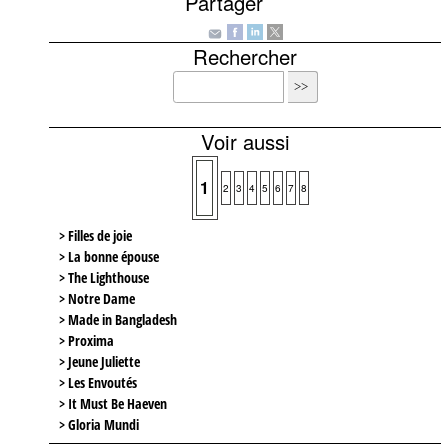
Partager
Rechercher
Voir aussi
1
2
3
4
5
6
7
8
> Filles de joie
> La bonne épouse
> The Lighthouse
> Notre Dame
> Made in Bangladesh
> Proxima
> Jeune Juliette
> Les Envoutés
> It Must Be Haeven
> Gloria Mundi