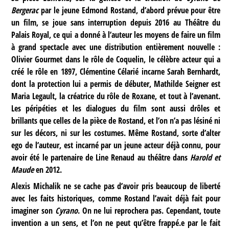
Bergerac
par le jeune Edmond Rostand, d’abord prévue pour être
un film, se joue sans interruption depuis 2016 au Théâtre du
Palais Royal, ce qui a donné à l’auteur les moyens de faire un film
à grand spectacle avec une distribution entièrement nouvelle :
Olivier Gourmet dans le rôle de Coquelin, le célèbre acteur qui a
créé le rôle en 1897, Clémentine Célarié incarne Sarah Bernhardt,
dont la protection lui a permis de débuter, Mathilde Seigner est
Maria Legault, la créatrice du rôle de Roxane, et tout à l’avenant.
Les péripéties et les dialogues du film sont aussi drôles et
brillants que celles de la pièce de Rostand, et l’on n’a pas lésiné ni
sur les décors, ni sur les costumes. Même Rostand, sorte d’alter
ego de l’auteur, est incarné par un jeune acteur déjà connu, pour
avoir été le partenaire de Line Renaud au théâtre dans
Harold et
Maude
en 2012.
Alexis Michalik ne se cache pas d’avoir pris beaucoup de liberté
avec les faits historiques, comme Rostand l’avait déjà fait pour
imaginer son
Cyrano
. On ne lui reprochera pas. Cependant, toute
invention a un sens, et l’on ne peut qu’être frappé.e par le fait