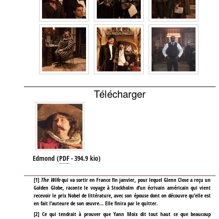
Télécharger
Edmond
(
PDF
-
394.9 kio
)
[
1
]
The Wife
qui va sortir en France fin janvier, pour lequel Glenn Close a reçu un
Golden Globe, raconte le voyage à Stockholm d’un écrivain américain qui vient
recevoir le prix Nobel de littérature, avec son épouse dont on découvre qu’elle est
en fait l’auteure de son œuvre… Elle finira par le quitter.
[
2
]
Ce qui tendrait à prouver que Yann Moix dit tout haut ce que beaucoup