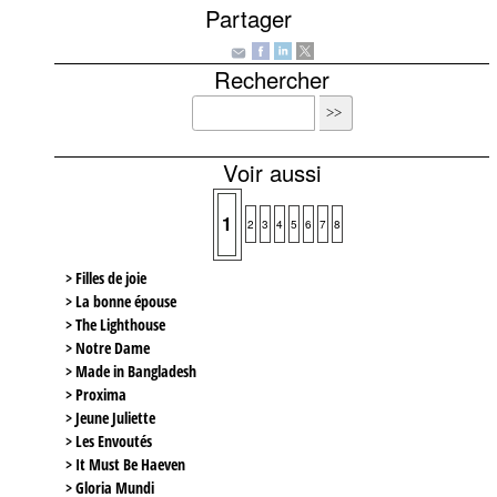
Partager
Rechercher
Voir aussi
1
2
3
4
5
6
7
8
> Filles de joie
> La bonne épouse
> The Lighthouse
> Notre Dame
> Made in Bangladesh
> Proxima
> Jeune Juliette
> Les Envoutés
> It Must Be Haeven
> Gloria Mundi