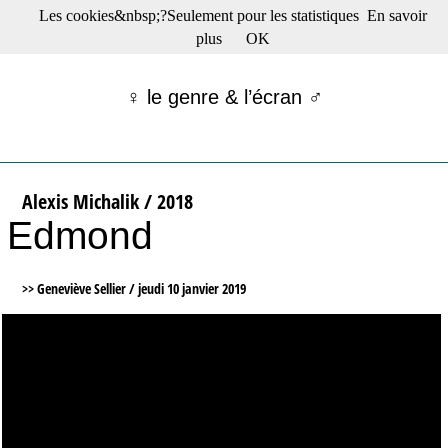
Les cookies&nbsp;?Seulement pour les statistiques
En savoir
☰ Menu
plus
OK
Films en salle
Films récents
♀ le genre & l’écran ♂
Séries
Films -TV/plates-formes
Classique
Publications
Alexis Michalik / 2018
Tribunes
Edmond
Bloc-notes
Archives
Actu : "La Nouvelle Vague"
>> Geneviève Sellier /
jeudi 10 janvier 2019
S’abonner à la Lettre !