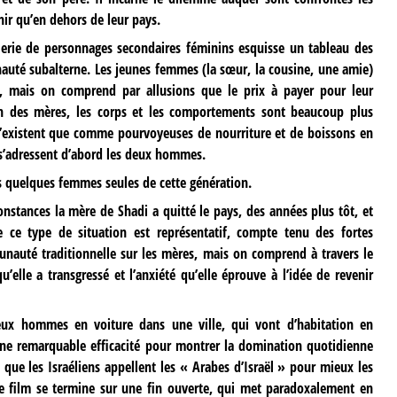
nir qu’en dehors de leur pays.
erie de personnages secondaires féminins esquisse un tableau des
nauté subalterne. Les jeunes femmes (la sœur, la cousine, une amie)
eu, mais on comprend par allusions que le prix à payer pour leur
on des mères, les corps et les comportements sont beaucoup plus
s n’existent que comme pourvoyeuses de nourriture et de boissons en
 s’adressent d’abord les deux hommes.
 quelques femmes seules de cette génération.
nstances la mère de Shadi a quitté le pays, des années plus tôt, et
ce type de situation est représentatif, compte tenu des fortes
unauté traditionnelle sur les mères, mais on comprend à travers le
u’elle a transgressé et l’anxiété qu’elle éprouve à l’idée de revenir
ux hommes en voiture dans une ville, qui vont d’habitation en
’une remarquable efficacité pour montrer la domination quotidienne
x que les Israéliens appellent les « Arabes d’Israël » pour mieux les
 Le film se termine sur une fin ouverte, qui met paradoxalement en