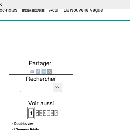
K
oc-notes
Archives
Actu : "La Nouvelle Vague"
Partager
Rechercher
Voir aussi
1
2
3
4
5
6
7
> Doubles vies
> L’homme fidèle