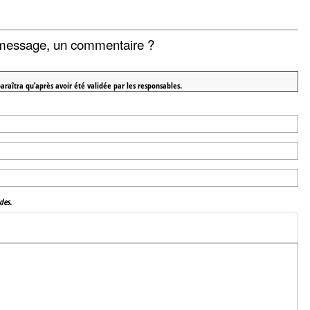
message, un commentaire ?
araîtra qu’après avoir été validée par les responsables.
des.