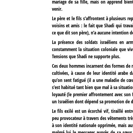
mariage de sa fille, mais on apprend bien
venir.
Le père et le fils s’affrontent à plusieurs r
voisins et amis : le fait que Shadi qui tra
ce que dit son père), n’a aucune intention d
La présence des soldats israéliens en arm
constamment la situation coloniale que vive
Tensions que Shadi ne supporte plus.
Ces deux hommes incarnent des formes de ma
cultivées, à cause de leur identité arabe 
qu’on sent fatigué (il a une maladie de cœur
s’est habitué tant bien que mal à sa situati
loyauté (le premier affrontement avec son f
un Israélien dont dépend sa promotion de di
Le fils exilé est un écorché vif, tiraillé 
peu provocateur à travers des vêtements très
à son identité nationale opprimée, mais au
malgré lui le messager auprès de sa sœur 