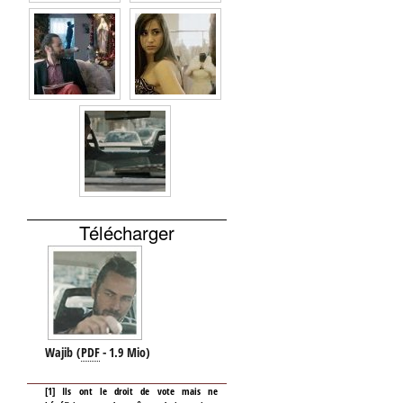
Télécharger
Wajib
(
PDF
-
1.9 Mio
)
[
1
]
Ils ont le droit de vote mais ne