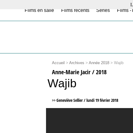
L
Films en salle
Films récents
Séries
Films -
Accueil
>
Archives
>
Année 2018
>
Wajib
Anne-Marie Jacir / 2018
Wajib
>> Geneviève Sellier /
lundi 19 février 2018