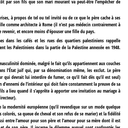
tôt par son fils que son mari mourant va peut-être l’empêcher de
eprises, à propos de tel ou tel invité ou de ce que le père cache à ses
vaille comme architecte à Rome (il n’est pas médecin contrairement à
e revenir, et encore moins d’épouser une fille du pays.
es dans les cafés et les rues des quartiers palestiniens rappelle
nt les Palestiniens dans la partie de la Palestine annexée en 1948.
sculinité dominée, malgré le fait qu’ils appartiennent aux couches
dans l’État juif qui, par sa dénomination même, les exclut. Le père
 qui devrait lui interdire de fumer, ce qu’il fait dès qu’il est seul)
on d’ennemi de l’intérieur qui doit faire constamment la preuve de sa
ils a lieu quand il s’apprête à apporter une invitation au mariage à
recteur).
entre la modernité européenne (qu’il revendique sur un mode quelque
 colorés, sa queue de cheval et son refus de se marier) et la fidélité
ssi entre l’amour pour son père et l’amour pour sa mère dont il est
et de son père. Il incarne le dilemme auquel sont confrontés les