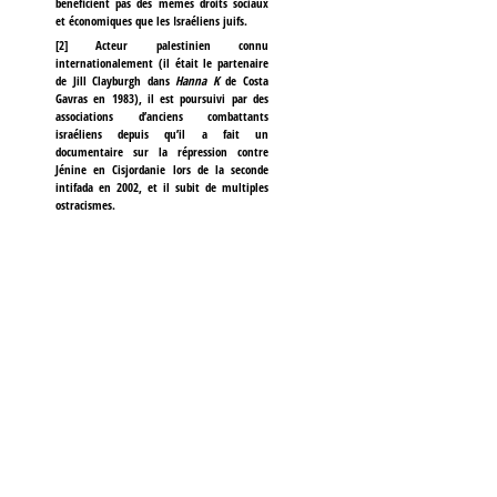
bénéficient pas des mêmes droits sociaux
et économiques que les Israéliens juifs.
[
2
]
Acteur palestinien connu
internationalement (il était le partenaire
de Jill Clayburgh dans
Hanna K
de Costa
Gavras en 1983), il est poursuivi par des
associations d’anciens combattants
israéliens depuis qu’il a fait un
documentaire sur la répression contre
Jénine en Cisjordanie lors de la seconde
intifada en 2002, et il subit de multiples
ostracismes.