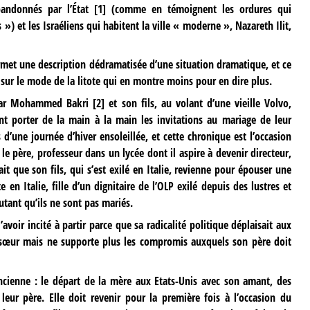
andonnés par l’État
[
1
]
(comme en témoignent les ordures qui
 ») et les Israéliens qui habitent la ville « moderne », Nazareth Ilit,
rmet une description dédramatisée d’une situation dramatique, et ce
sur le mode de la litote qui en montre moins pour en dire plus.
s par Mohammed Bakri
[
2
]
et son fils, au volant d’une vieille Volvo,
ant porter de la main à la main les invitations au mariage de leur
d’une journée d’hiver ensoleillée, et cette chronique est l’occasion
 le père, professeur dans un lycée dont il aspire à devenir directeur,
ait que son fils, qui s’est exilé en Italie, revienne pour épouser une
e en Italie, fille d’un dignitaire de l’OLP exilé depuis des lustres et
utant qu’ils ne sont pas mariés.
avoir incité à partir parce que sa radicalité politique déplaisait aux
a sœur mais ne supporte plus les compromis auxquels son père doit
ncienne : le départ de la mère aux Etats-Unis avec son amant, des
 leur père. Elle doit revenir pour la première fois à l’occasion du