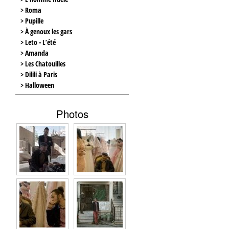
> Roma
> Pupille
> À genoux les gars
> Leto - L’été
> Amanda
> Les Chatouilles
> Dilili à Paris
> Halloween
Photos