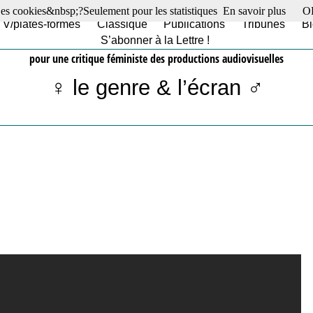
es cookies&nbsp;?Seulement pour les statistiques
En savoir plus
O
TV/plates-formes
Classique
Publications
Tribunes
Bl
S’abonner à la Lettre !
pour une critique féministe des productions audiovisuelles
♀ le genre & l’écran ♂