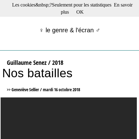
Les cookies&nbsp;?Seulement pour les statistiques
En savoir
☰ Menu
plus
OK
Films en salle
Films récents
♀ le genre & l’écran ♂
Séries
Films -TV/plates-formes
Classique
Publications
Guillaume Senez / 2018
Tribunes
Nos batailles
Bloc-notes
Archives
Actu : "La Nouvelle Vague"
>> Geneviève Sellier /
mardi 16 octobre 2018
S’abonner à la Lettre !