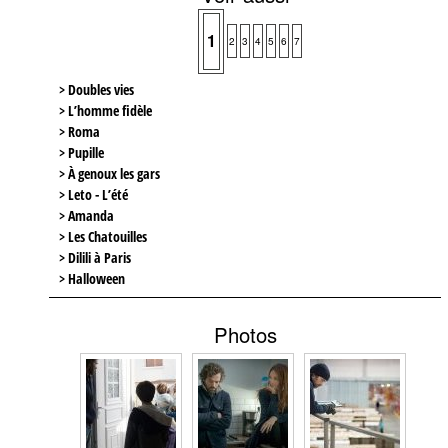
1
2
3
4
5
6
7
> Doubles vies
> L’homme fidèle
> Roma
> Pupille
> À genoux les gars
> Leto - L’été
> Amanda
> Les Chatouilles
> Dilili à Paris
> Halloween
Photos