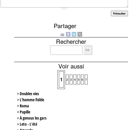
Partager
Rechercher
Voir aussi
1
2
3
4
5
6
7
> Doubles vies
> L’homme fidèle
> Roma
> Pupille
> À genoux les gars
> Leto - L’été