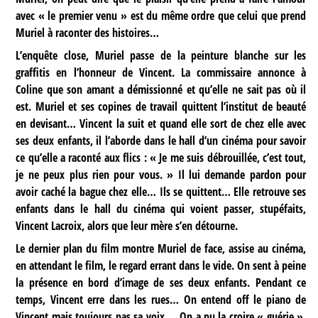
avec « le premier venu » est du même ordre que celui que prend
Muriel à raconter des histoires…
L’enquête close, Muriel passe de la peinture blanche sur les
graffitis en l’honneur de Vincent. La commissaire annonce à
Coline que son amant a démissionné et qu’elle ne sait pas où il
est. Muriel et ses copines de travail quittent l’institut de beauté
en devisant… Vincent la suit et quand elle sort de chez elle avec
ses deux enfants, il l’aborde dans le hall d’un cinéma pour savoir
ce qu’elle a raconté aux flics : « Je me suis débrouillée, c’est tout,
je ne peux plus rien pour vous. » Il lui demande pardon pour
avoir caché la bague chez elle… Ils se quittent… Elle retrouve ses
enfants dans le hall du cinéma qui voient passer, stupéfaits,
Vincent Lacroix, alors que leur mère s’en détourne.
Le dernier plan du film montre Muriel de face, assise au cinéma,
en attendant le film, le regard errant dans le vide. On sent à peine
la présence en bord d’image de ses deux enfants. Pendant ce
temps, Vincent erre dans les rues… On entend off le piano de
Vincent mais toujours pas sa voix…. On a pu la croire « guérie »,