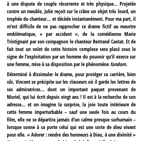
à une dispute de couple récurrente et très physique… Projetée
contre un meuble, Julie reçoit sur le crâne un objet très lourd, un
trophée du chanteur… et décède instantanément. Pour ma part, il
m’est difficile de ne pas rapprocher ce drame fictif au meurtre
emblématique, « par accident », de la comédienne Marie
Trintignant par son compagnon le chanteur Bertrand Cantat. Et de
fait tout un volet de cette histoire complexe sera placé sous le
signe de l’exploitation par un homme du pouvoir qu’il exerce sur
une femme, mise à sa disposition par le phénomène
fandom
.
Déterminé à dissimuler le drame, pour protéger sa carrière, bien
sûr, Vincent se précipite sur les classeurs où il garde les lettres de
ses admiratrices… dont un important paquet provenant de
Muriel, qui lui écrit depuis vingt ans ! Il est à la recherche de son
adresse… et on imagine la surprise, la joie toute intérieure de
cette femme imperturbable – sauf une seule fois au cours du
film, elle ne se départira jamais d’un calme presque surhumain –
lorsque sonne à sa porte celui qui est une sorte de dieu vivant
pour elle. « Adorer : rendre des honneurs à Dieu, à une divinité »