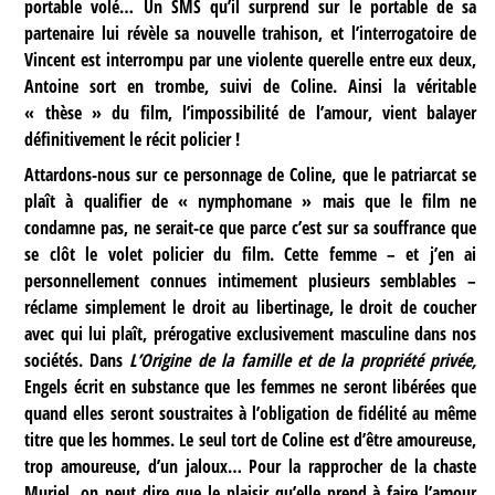
portable volé… Un SMS qu’il surprend sur le portable de sa
partenaire lui révèle sa nouvelle trahison, et l’interrogatoire de
Vincent est interrompu par une violente querelle entre eux deux,
Antoine sort en trombe, suivi de Coline. Ainsi la véritable
« thèse » du film, l’impossibilité de l’amour, vient balayer
définitivement le récit policier !
Attardons-nous sur ce personnage de Coline, que le patriarcat se
plaît à qualifier de « nymphomane » mais que le film ne
condamne pas, ne serait-ce que parce c’est sur sa souffrance que
se clôt le volet policier du film. Cette femme – et j’en ai
personnellement connues intimement plusieurs semblables –
réclame simplement le droit au libertinage, le droit de coucher
avec qui lui plaît, prérogative exclusivement masculine dans nos
sociétés. Dans
L’Origine de la famille et de la propriété privée,
Engels écrit en substance que les femmes ne seront libérées que
quand elles seront soustraites à l’obligation de fidélité au même
titre que les hommes. Le seul tort de Coline est d’être amoureuse,
trop amoureuse, d’un jaloux… Pour la rapprocher de la chaste
Muriel, on peut dire que le plaisir qu’elle prend à faire l’amour