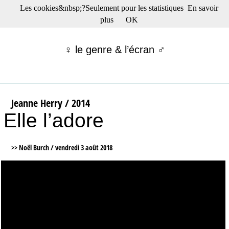
Les cookies&nbsp;?Seulement pour les statistiques
En savoir
☰ Menu
plus
OK
Films en salle
Films récents
♀ le genre & l’écran ♂
Séries
Films -TV/plates-formes
Classique
Publications
Jeanne Herry / 2014
Tribunes
Elle l’adore
Bloc-notes
Archives
Actu : "La Nouvelle Vague"
>> Noël Burch /
vendredi 3 août 2018
S’abonner à la Lettre !