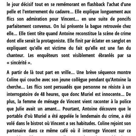
le jour décisif tout en se remémorant en flashback l’achat d’une
pelle et l’enterrement du cadavre… Elle explique longuement aux
flics son admiration pour Vincent… en une suite de poncifs
parfaitement convenus. On lui présente la bague retrouvée chez
elle… Elle tient tête quand Antoine reconstitue la scène de crime
dont elle serait la protagoniste. Elle finit par éclater en sanglot en
expliquant qu’elle est victime du fait qu’elle est une fan du
chanteur. Les enquêteurs sont visiblement ébranlés par sa
« sincérité ».
A partir de là tout part en vrille… Une brève séquence montre
Coline qui couche avec son jeune collègue pendant qu’Antoine la
cherche… Les flics sont persuadés que personne ne résiste à un
interrogatoire de 48 heures, que donc Muriel est innocente… De
plus, la femme de ménage de Vincent vient raconter à la police
que Julie avait un amant… Pourtant, Antoine découvre que le
portable d’où Muriel a été appelée le lendemain du crime, a été
volé dans le bistrot où Vincent a ses habitudes. Coline rejoint son
partenaire dans ce même café où il interroge Vincent sur ce