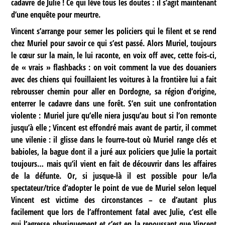
cadavre de Julie ! Ce qui lève tous les doutes : il s’agit maintenant
d’une enquête pour meurtre.
Vincent s’arrange pour semer les policiers qui le filent et se rend
chez Muriel pour savoir ce qui s’est passé. Alors Muriel, toujours
le cœur sur la main, le lui raconte, en voix off avec, cette fois-ci,
de « vrais » flashbacks : on voit comment la vue des douaniers
avec des chiens qui fouillaient les voitures à la frontière lui a fait
rebrousser chemin pour aller en Dordogne, sa région d’origine,
enterrer le cadavre dans une forêt. S’en suit une confrontation
violente : Muriel jure qu’elle niera jusqu’au bout si l’on remonte
jusqu’à elle ; Vincent est effondré mais avant de partir, il commet
une vilenie : il glisse dans le fourre-tout où Muriel range clés et
babioles, la bague dont il a juré aux policiers que Julie la portait
toujours… mais qu’il vient en fait de découvrir dans les affaires
de la défunte. Or, si jusque-là il est possible pour le/la
spectateur/trice d’adopter le point de vue de Muriel selon lequel
Vincent est victime des circonstances – ce d’autant plus
facilement que lors de l’affrontement fatal avec Julie, c’est elle
qui l’agresse physiquement et c’est en la repoussant que Vincent