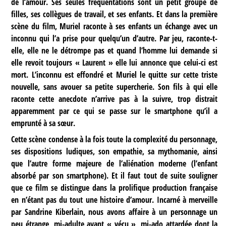
de l’amour. Ses seules fréquentations sont un petit groupe de
filles, ses collègues de travail, et ses enfants. Et dans la première
scène du film, Muriel raconte à ses enfants un échange avec un
inconnu qui l’a prise pour quelqu’un d’autre. Par jeu, raconte-t-
elle, elle ne le détrompe pas et quand l’homme lui demande si
elle revoit toujours « Laurent » elle lui annonce que celui-ci est
mort. L’inconnu est effondré et Muriel le quitte sur cette triste
nouvelle, sans avouer sa petite supercherie. Son fils à qui elle
raconte cette anecdote n’arrive pas à la suivre, trop distrait
apparemment par ce qui se passe sur le smartphone qu’il a
emprunté à sa sœur.
Cette scène condense à la fois toute la complexité du personnage,
ses dispositions ludiques, son empathie, sa mythomanie, ainsi
que l’autre forme majeure de l’aliénation moderne (l’enfant
absorbé par son smartphone). Et il faut tout de suite souligner
que ce film se distingue dans la prolifique production française
en n’étant pas du tout une histoire d’amour. Incarné à merveille
par Sandrine Kiberlain, nous avons affaire à un personnage un
peu étrange, mi-adulte ayant « vécu », mi-ado attardée dont la