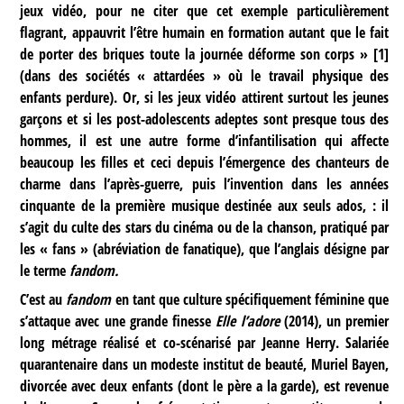
jeux vidéo, pour ne citer que cet exemple particulièrement
flagrant, appauvrit l’être humain en formation autant que le fait
de porter des briques toute la journée déforme son corps »
[
1
]
(dans des sociétés « attardées » où le travail physique des
enfants perdure). Or, si les jeux vidéo attirent surtout les jeunes
garçons et si les post-adolescents adeptes sont presque tous des
hommes, il est une autre forme d’infantilisation qui affecte
beaucoup les filles et ceci depuis l’émergence des chanteurs de
charme dans l’après-guerre, puis l’invention dans les années
cinquante de la première musique destinée aux seuls ados, : il
s’agit du culte des stars du cinéma ou de la chanson, pratiqué par
les « fans » (abréviation de fanatique), que l’anglais désigne par
le terme
fandom.
C’est au
fandom
en tant que culture spécifiquement féminine que
s’attaque avec une grande finesse
Elle l’adore
(2014), un premier
long métrage réalisé et co-scénarisé par Jeanne Herry. Salariée
quarantenaire dans un modeste institut de beauté, Muriel Bayen,
divorcée avec deux enfants (dont le père a la garde), est revenue