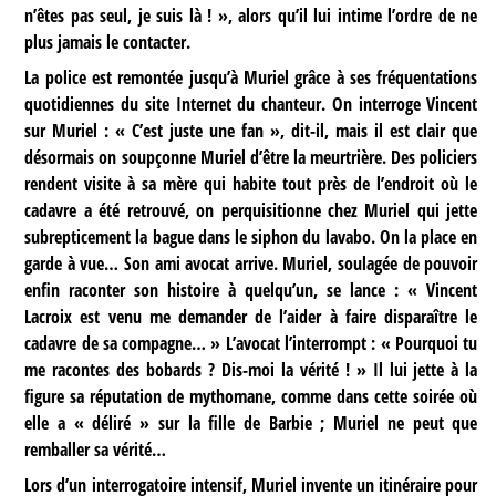
n’êtes pas seul, je suis là ! », alors qu’il lui intime l’ordre de ne
plus jamais le contacter.
La police est remontée jusqu’à Muriel grâce à ses fréquentations
quotidiennes du site Internet du chanteur. On interroge Vincent
sur Muriel : « C’est juste une fan », dit-il, mais il est clair que
désormais on soupçonne Muriel d’être la meurtrière. Des policiers
rendent visite à sa mère qui habite tout près de l’endroit où le
cadavre a été retrouvé, on perquisitionne chez Muriel qui jette
subrepticement la bague dans le siphon du lavabo. On la place en
garde à vue… Son ami avocat arrive. Muriel, soulagée de pouvoir
enfin raconter son histoire à quelqu’un, se lance : « Vincent
Lacroix est venu me demander de l’aider à faire disparaître le
cadavre de sa compagne… » L’avocat l’interrompt : « Pourquoi tu
me racontes des bobards ? Dis-moi la vérité ! » Il lui jette à la
figure sa réputation de mythomane, comme dans cette soirée où
elle a « déliré » sur la fille de Barbie ; Muriel ne peut que
remballer sa vérité…
Lors d’un interrogatoire intensif, Muriel invente un itinéraire pour